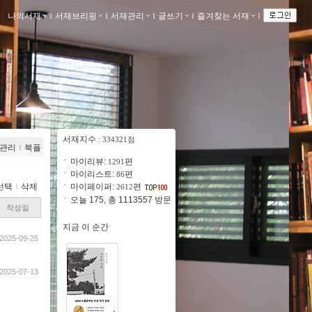
나의서재
ｌ
서재브리핑
ｌ
서재관리
ｌ
글쓰기
ｌ
즐겨찾는 서재
ｌ
서재지수
: 334321점
관리
ｌ
북플
마이리뷰:
편
1291
마이리스트:
편
86
선택
ｌ
삭제
마이페이퍼:
편
2612
오늘 175, 총 1113557 방문
작성일
지금 이 순간
2025-09-25
2025-07-13