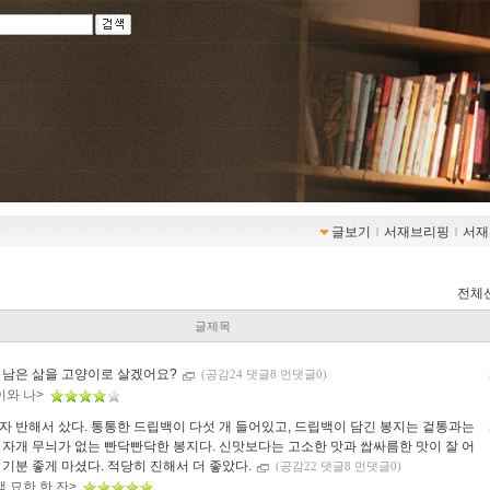
글보기
ｌ
서재브리핑
ｌ
서재
전체
글제목
 남은 삶을 고양이로 살겠어요?
(공감24 댓글8 먼댓글0)
이와 나>
자 반해서 샀다. 통통한 드립백이 다섯 개 들어있고, 드립백이 담긴 봉지는 겉통과는
 자개 무늬가 없는 빤닥빤닥한 봉지다. 신맛보다는 고소한 맛과 쌉싸름한 맛이 잘 어
 기분 좋게 마셨다. 적당히 진해서 더 좋았다.
(공감22 댓글8 먼댓글0)
 묘한 한 잔>