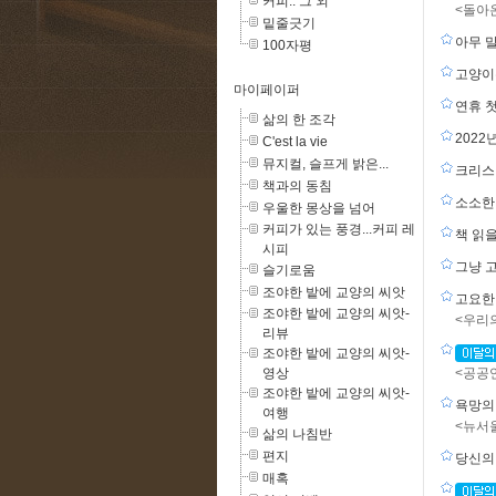
커피.. 그 외
<돌아
밑줄긋기
아무 
100자평
고양이는
마이페이퍼
연휴 
삶의 한 조각
202
C'est la vie
뮤지컬, 슬프게 밝은...
크리스
책과의 동침
소소한
우울한 몽상을 넘어
커피가 있는 풍경...커피 레
책 읽
시피
그냥 
슬기로움
조야한 밭에 교양의 씨앗
고요한
조야한 밭에 교양의 씨앗-
<우리
리뷰
조야한 밭에 교양의 씨앗-
영상
<공공
조야한 밭에 교양의 씨앗-
욕망의
여행
<뉴서
삶의 나침반
편지
당신의
매혹