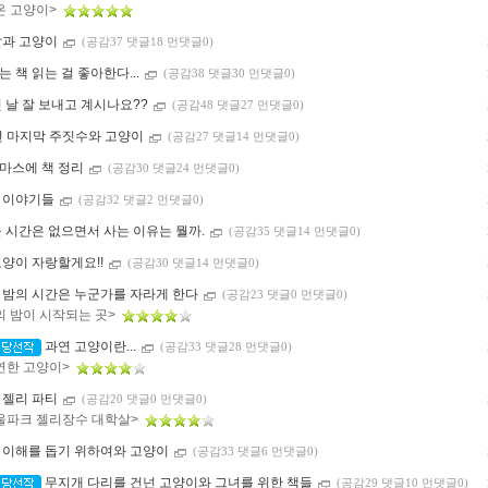
온 고양이>
말과 고양이
(공감37 댓글18 먼댓글0)
 책 읽는 걸 좋아한다...
(공감38 댓글30 먼댓글0)
첫 날 잘 보내고 계시나요??
(공감48 댓글27 먼댓글0)
2년 마지막 주짓수와 고양이
(공감27 댓글14 먼댓글0)
마스에 책 정리
(공감30 댓글24 먼댓글0)
 이야기들
(공감32 댓글2 먼댓글0)
을 시간은 없으면서 사는 이유는 뭘까.
(공감35 댓글14 먼댓글0)
고양이 자랑할게요!!
(공감30 댓글14 먼댓글0)
 밤의 시간은 누군가를 자라게 한다
(공감23 댓글0 먼댓글0)
의 밤이 시작되는 곳>
과연 고양이란...
(공감33 댓글28 먼댓글0)
연한 고양이>
 젤리 파티
(공감20 댓글0 먼댓글0)
울파크 젤리장수 대학살>
 이해를 돕기 위하여와 고양이
(공감33 댓글6 먼댓글0)
무지개 다리를 건넌 고양이와 그녀를 위한 책들
(공감29 댓글10 먼댓글0)