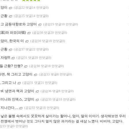
고양이
(공감22 댓글14 먼댓글0)
 근황
(공감25 댓글14 먼댓글0)
리고 금동대향로와 고양이
(공감25 댓글10 먼댓글0)
破墓)와 파묘(파猫)
(공감30 댓글20 먼댓글0)
고양이, 한국의 미
(공감30 댓글18 먼댓글0)
 근황
(공감37 댓글22 먼댓글0)
자랑!!!
(공감31 댓글20 먼댓글0)
들 근황? 만행?
(공감30 댓글18 먼댓글0)
라면, 책 그리고 고양이
(공감33 댓글8 먼댓글0)
, 그리고 나
(공감31 댓글21 먼댓글0)
st. 냉면과 책과 고양이
(공감36 댓글8 먼댓글0)
세미나와 인덱스, 고양이
(공감33 댓글10 먼댓글0)
지나간다....
(공감32 댓글18 먼댓글0)
 낳은 불행 속에서도 꿋꿋하게 살아가는 할머니, 엄마, 딸의 이야기. 생각해보면 우리
 전쟁에서 벗어난 것도 그다지 멀지 않은 과거라는 걸 새삼 느꼈다. 비비야, 고맙다.
감33 댓글0 먼댓글0)