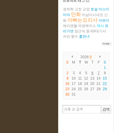
프로덕트 태그
경제학
고전
교양
로설
마스미
만화
마야
미남이시네요
신
아빠는요리사
화
아유미
에이엔젤
여권케이스
역사
유
리가면
장근석
중국8대기서
커피
향수
홍천녀
2026
8
S
M
T
W
T
F
S
1
2
3
4
5
6
7
8
9
10
11
12
13
14
15
16
17
18
19
20
21
22
23
24
25
26
27
28
29
30
31