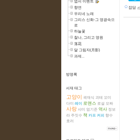
엽서 이벤트
향연
잡담
우리네 노래
그리스 신화-그 영광속으
로
하늘꽃
찰나, 그리고 영원
落花
달 그림자(月影)
과제...
방명록
서재 태그
고양이
곽재식
괴테
꼬미
로맨스
다미
레이
로설
모짜
사랑
역사
샤미
엄기준
정보
책
라
주짓수
카프
커피
향수
호러