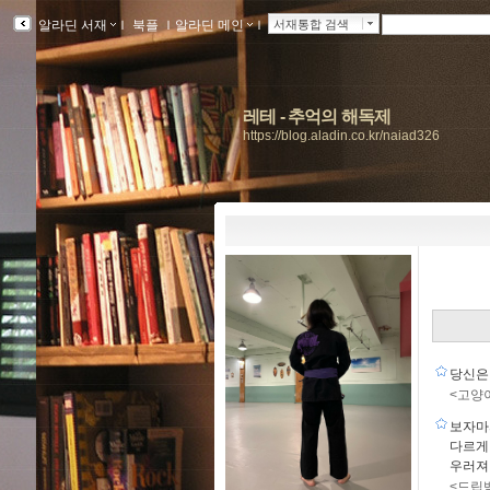
알라딘 서재
ｌ
북플
ｌ
알라딘 메인
ｌ
서재통합 검색
레테 - 추억의 해독제
https://blog.aladin.co.kr/naiad326
당신은
<고양
보자마
다르게
우러져
<드립백