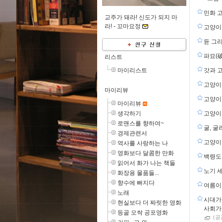
민화 
교주가 돼라! 신도가 되지 마
라! -
꼬마요정
고양이
듄 그
파묘(
리스트
마이리스트
갓과 
고양이
마이리뷰
고양이 
마이리뷰
생각하기
고양이
로맨스를 향하여~
굴, 굴
경제관련서
고양이
역사를 사랑하는 나
영화보다 달콤한 만화
백령도 
읽어서 화가 나는 책들
노기 
화장용 물품들...
향수에 빠지다
여름이 
노래
시대가
현실보다 더 짜릿한 영화
사회가
등골 오싹 공포영화
(공