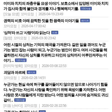
미미와 치치의 좌충우돌 묘생 이야기. 보호소에서 입양된 미미와 치치
가 집사와 함께 불안과 경계를 지나 행복해지기를.
100자평
[오늘 묘생]
꼬마요정 | 2026-04-19 23:49
권력의 비호 아래 끔찍한 짓을 한 왕족의 이야기들
페이퍼
꼬마요정 | 2026-04-17 00:42
‘상처‘라 쓰고 ‘사랑‘이라 읽는다
리뷰
[절창]
꼬마요정 | 2026-03-30 23:42
어린 시절의 상처는 기억의 왜곡을 가져온다. 같은 일을 겪어도 누군
가는 범인 잡는 사람이 되고, 누군가는 범인이 된다. 여러 사건들을 해
결하면서 자신의 상처를 치유하고 타인의 상처까지 어루만져주는 이
야기. ..
100자평
[마지막 방화]
꼬마요정 | 2026-03-08 22:53
괴담과 파르페
페이퍼
꼬마요정 | 2026-02-28 14:51
누군가는 현실 속에 허구를 끌어들이지 않으면 앞으로 나아가기 힘들
다. 누군가는 자신의 사랑을 확인하기 위해 욕받이를 자처한다. 어떤
사랑은 뭇사람들에게 지탄 받는다. 어떤 범죄들 사이에 숨겨둬도 귀신
같이 ..
100자평
[리듬 난바다]
꼬마요정 | 2026-02-26 22:56