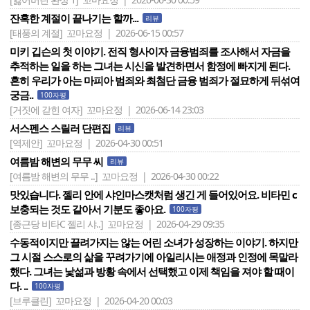
잔혹한 계절이 끝나기는 할까...
리뷰
[태풍의 계절]
꼬마요정 | 2026-06-15 00:57
미키 깁슨의 첫 이야기. 전직 형사이자 금융범죄를 조사해서 자금을
추적하는 일을 하는 그녀는 시신을 발견하면서 함정에 빠지게 된다.
흔히 우리가 아는 마피아 범죄와 최첨단 금융 범죄가 절묘하게 뒤섞여
궁금..
100자평
[거짓에 갇힌 여자]
꼬마요정 | 2026-06-14 23:03
서스펜스 스릴러 단편집
리뷰
[역제안]
꼬마요정 | 2026-04-30 00:51
여름밤 해변의 무무 씨
리뷰
[여름밤 해변의 무무 ..]
꼬마요정 | 2026-04-30 00:22
맛있습니다. 젤리 안에 샤인마스캣처럼 생긴 게 들어있어요. 비타민 c
보충되는 것도 같아서 기분도 좋아요.
100자평
[종근당 비타C 젤리 샤..]
꼬마요정 | 2026-04-29 09:35
수동적이지만 끌려가지는 않는 어린 소녀가 성장하는 이야기. 하지만
그 시절 스스로의 삶을 꾸려가기에 아일리시는 애정과 인정에 목말라
했다. 그녀는 낯섦과 방황 속에서 선택했고 이제 책임을 져야 할 때이
다. ..
100자평
[브루클린]
꼬마요정 | 2026-04-20 00:03