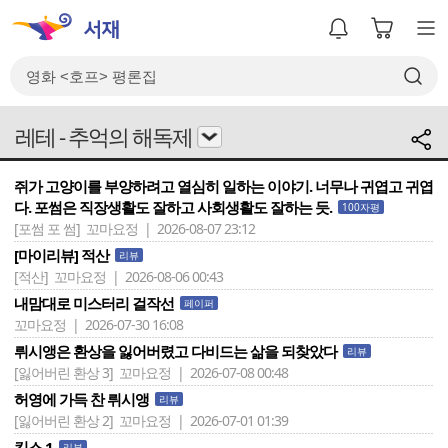
레테 - 추억의 해독제
쥐가 고양이를 부양하려고 열심히 일하는 이야기. 너무나 귀엽고 귀엽
다. 포썸은 직장생활도 잘하고 사회생활도 잘하는 듯.
100자평
[포썸 포 썸]
꼬마요정 | 2026-08-07 23:12
[마이리뷰] 적산
리뷰
[적산]
꼬마요정 | 2026-08-06 00:43
내맘대로 미스터리 걸작선
페이퍼
꼬마요정 | 2026-07-30 16:08
뤼시앵은 환상을 잃어버렸고 다비드는 삶을 되찾았다
리뷰
[잃어버린 환상 3]
꼬마요정 | 2026-07-08 00:48
허영에 가득 찬 뤼시앵
리뷰
[잃어버린 환상 2]
꼬마요정 | 2026-07-01 01:39
킵스 1
리뷰