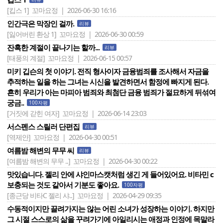
[킵스 1]
꼬마요정 | 2026-06-30 16:16
인간극은 막장인 걸까.
리뷰
[잃어버린 환상 1]
꼬마요정 | 2026-06-30 00:59
잔혹한 계절이 끝나기는 할까...
리뷰
[태풍의 계절]
꼬마요정 | 2026-06-15 00:57
미키 깁슨의 첫 이야기. 전직 형사이자 금융범죄를 조사해서 자금을
추적하는 일을 하는 그녀는 시신을 발견하면서 함정에 빠지게 된다.
흔히 우리가 아는 마피아 범죄와 최첨단 금융 범죄가 절묘하게 뒤섞여
궁금..
100자평
[거짓에 갇힌 여자]
꼬마요정 | 2026-06-14 23:03
서스펜스 스릴러 단편집
리뷰
[역제안]
꼬마요정 | 2026-04-30 00:51
여름밤 해변의 무무 씨
리뷰
[여름밤 해변의 무무 ..]
꼬마요정 | 2026-04-30 00:22
맛있습니다. 젤리 안에 샤인마스캣처럼 생긴 게 들어있어요. 비타민 c
보충되는 것도 같아서 기분도 좋아요.
100자평
[종근당 비타C 젤리 샤..]
꼬마요정 | 2026-04-29 09:35
수동적이지만 끌려가지는 않는 어린 소녀가 성장하는 이야기. 하지만
그 시절 스스로의 삶을 꾸려가기에 아일리시는 애정과 인정에 목말라