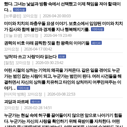
했다. 그녀는 낯섦과 방황 속에서 선택했고 이제 책임을 져야 할 때이
다. ..
100자평
[브루클린]
꼬마요정 | 2026-04-20 00:03
미미와 치치의 좌충우돌 묘생 이야기. 보호소에서 입양된 미미와 치치
가 집사와 함께 불안과 경계를 지나 행복해지기를.
100자평
[오늘 묘생]
꼬마요정 | 2026-04-19 23:49
권력의 비호 아래 끔찍한 짓을 한 왕족의 이야기들
페이퍼
꼬마요정 | 2026-04-17 00:42
‘상처‘라 쓰고 ‘사랑‘이라 읽는다
리뷰
[절창]
꼬마요정 | 2026-03-30 23:42
어린 시절의 상처는 기억의 왜곡을 가져온다. 같은 일을 겪어도 누군
가는 범인 잡는 사람이 되고, 누군가는 범인이 된다. 여러 사건들을 해
결하면서 자신의 상처를 치유하고 타인의 상처까지 어루만져주는 이
야기. ..
100자평
[마지막 방화]
꼬마요정 | 2026-03-08 22:53
괴담과 파르페
페이퍼
꼬마요정 | 2026-02-28 14:51
누군가는 현실 속에 허구를 끌어들이지 않으면 앞으로 나아가기 힘들
다. 누군가는 자신의 사랑을 확인하기 위해 욕받이를 자처한다. 어떤