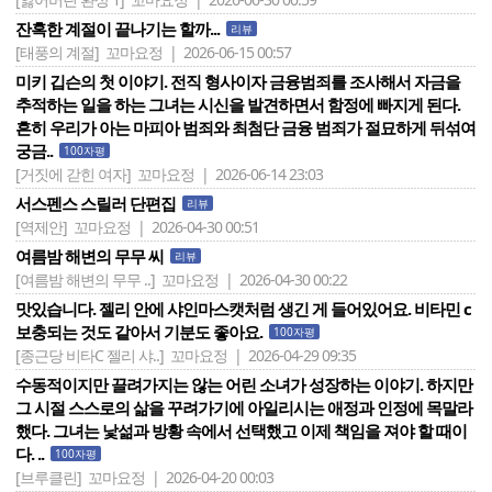
잔혹한 계절이 끝나기는 할까...
리뷰
[태풍의 계절]
꼬마요정 | 2026-06-15 00:57
미키 깁슨의 첫 이야기. 전직 형사이자 금융범죄를 조사해서 자금을
추적하는 일을 하는 그녀는 시신을 발견하면서 함정에 빠지게 된다.
흔히 우리가 아는 마피아 범죄와 최첨단 금융 범죄가 절묘하게 뒤섞여
궁금..
100자평
[거짓에 갇힌 여자]
꼬마요정 | 2026-06-14 23:03
서스펜스 스릴러 단편집
리뷰
[역제안]
꼬마요정 | 2026-04-30 00:51
여름밤 해변의 무무 씨
리뷰
[여름밤 해변의 무무 ..]
꼬마요정 | 2026-04-30 00:22
맛있습니다. 젤리 안에 샤인마스캣처럼 생긴 게 들어있어요. 비타민 c
보충되는 것도 같아서 기분도 좋아요.
100자평
[종근당 비타C 젤리 샤..]
꼬마요정 | 2026-04-29 09:35
수동적이지만 끌려가지는 않는 어린 소녀가 성장하는 이야기. 하지만
그 시절 스스로의 삶을 꾸려가기에 아일리시는 애정과 인정에 목말라
했다. 그녀는 낯섦과 방황 속에서 선택했고 이제 책임을 져야 할 때이
다. ..
100자평
[브루클린]
꼬마요정 | 2026-04-20 00:03