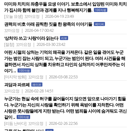
미미와 치치의 좌충우돌 묘생 이야기. 보호소에서 입양된 미미와 치치
가 집사와 함께 불안과 경계를 지나 행복해지기를.
100자평
[오늘 묘생]
꼬마요정 | 2026-04-19 23:49
권력의 비호 아래 끔찍한 짓을 한 왕족의 이야기들
페이퍼
꼬마요정 | 2026-04-17 00:42
‘상처‘라 쓰고 ‘사랑‘이라 읽는다
리뷰
[절창]
꼬마요정 | 2026-03-30 23:42
어린 시절의 상처는 기억의 왜곡을 가져온다. 같은 일을 겪어도 누군
가는 범인 잡는 사람이 되고, 누군가는 범인이 된다. 여러 사건들을 해
결하면서 자신의 상처를 치유하고 타인의 상처까지 어루만져주는 이
야기. ..
100자평
[마지막 방화]
꼬마요정 | 2026-03-08 22:53
괴담과 파르페
페이퍼
꼬마요정 | 2026-02-28 14:51
누군가는 현실 속에 허구를 끌어들이지 않으면 앞으로 나아가기 힘들
다. 누군가는 자신의 사랑을 확인하기 위해 욕받이를 자처한다. 어떤
사랑은 뭇사람들에게 지탄 받는다. 어떤 범죄들 사이에 숨겨둬도 귀신
같이 ..
100자평
[리듬 난바다]
꼬마요정 | 2026-02-26 22:56