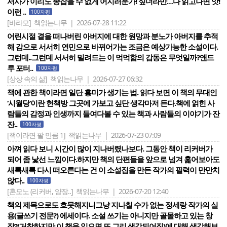
서사가 이리도 종잡을 수 없게 어지러운가! 싶더라만…다 읽고나면 앗!
이런 ..
100자평
[바라모]
책읽는나무 | 2026-07-28 11:22
어린시절 곁을 떠나버린 아버지에 대한 원망과 분노가 아버지를 추적
해 감으로 서서히 연민으로 바뀌어가는 조금은 예상가능한 소설이다.
그런데..그런데 서서히 밀려드는 이 먹먹함의 감동은 무엇일까?앤드
루 포터..
100자평
[상상 속의 삶]
책읽는나무 | 2026-07-27 06:32
책에 관한 책이라면 일단 흥미가 생기는 법. 읽다 보면 이 책의 무대인
‘시월당‘이란 헌책방 그곳에 가보고 싶단 생각마저 든다.책에 얽힌 사
람들의 감정과 인생까지 들여다볼 수 있는 책과 사람들의 이야기가 잔
잔..
100자평
[책이라면 팔 만큼 1]
책읽는나무 | 2026-07-23 07:09
아껴 읽다 보니 시간이 많이 지나버렸나보다. 그동안 책이 리커버가
되어 좀 낯선 느낌이다.하지만 책의 단편들을 앞으로 넘겨 훑어보아도
새록새록 다시 떠오른다는 건 이 소설집을 만든 작가의 필력이 만만치
않다..
100자평
[혼모노 (리커버, 양장..]
책읽는나무 | 2026-07-20 12:40
책의 제목으로도 흐뭇해지니그냥 지나칠 수가 없는 정세랑 작가의 실
용(글쓰기 전문?) 에세이다. 소설 쓰기는 아니지만 골몰하고 있는 창
작?(거창하지만 이 책을 읽으면 또 그리 생각되어짐)에 대해 생각해보