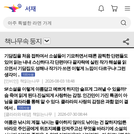
책나무속 둥지
기담집을 처음 접하여서 소설들이 기묘하면서 때론 끔찍한 단편들도
있어 읽는 내내 스산하다.각 단편마다 끝자락에 실린 작가 해설을 읽
으면서 기담집도 성해나 작가가 쓰면 이렇게 느낌이 다르구나! 그런
생각이 ..
100자평
[인비인]
책읽는나무 | 2026-08-03 18:48
SF소설을 이렇게 아름답고 예쁘게 하지만 슬프게 그려낼 수 있을까?
숨 죽여 읽게 된다.진실되게 사랑하는 감정. 인간만이 가진 특권이 아
님을 클라라를 통해 알 수 있다. 클라라의 사랑의 감정은 과함 없이 곁
에서 ..
100자평
[클라라와 태양]
책읽는나무 | 2026-07-30 08:44
여름은 낚시의 계절. 낚시는 좋아하지 않아도 낚이는 건 잘하지!암튼
바라모 주인공에게 위조지폐를 던져주고선 무엇을 바라기에 소설의