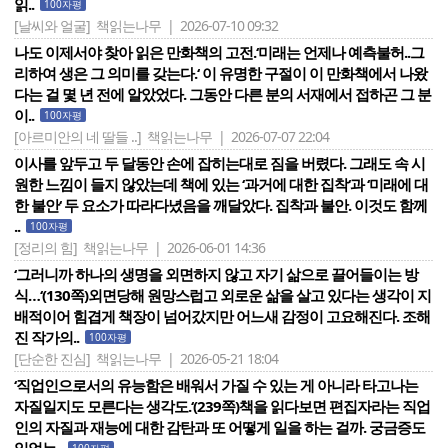
읽..
100자평
[날씨와 얼굴]
책읽는나무 | 2026-07-10 09:32
나도 이제서야 찾아 읽은 만화책의 고전.‘미래는 언제나 예측불허..그
리하여 생은 그 의미를 갖는다.‘ 이 유명한 구절이 이 만화책에서 나왔
다는 걸 몇 년 전에 알았었다. 그동안 다른 분의 서재에서 접하곤 그 분
이..
100자평
[아르미안의 네 딸들 ..]
책읽는나무 | 2026-07-07 22:04
이사를 앞두고 두 달동안 손에 잡히는대로 짐을 버렸다. 그래도 속 시
원한 느낌이 들지 않았는데 책에 있는 ‘과거에 대한 집착‘과 ‘미래에 대
한 불안‘ 두 요소가 따라다녔음을 깨달았다. 집착과 불안. 이것도 함께
..
100자평
[정리의 힘]
책읽는나무 | 2026-06-01 14:36
‘그러니까 하나의 생명을 외면하지 않고 자기 삶으로 끌어들이는 방
식…‘(130쪽)외면당해 원망스럽고 외로운 삶을 살고 있다는 생각이 지
배적이어 힘겹게 책장이 넘어갔지만 어느새 감정이 고요해진다. 조해
진 작가의..
100자평
[단순한 진심]
책읽는나무 | 2026-05-21 18:04
‘직업인으로서의 유능함은 배워서 가질 수 있는 게 아니라 타고나는
자질일지도 모른다는 생각도.‘(239쪽)책을 읽다보면 편집자라는 직업
인의 자질과 재능에 대한 감탄과 또 어떻게 일을 하는 걸까. 궁금증도