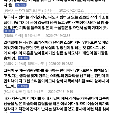
다 ‘온..
100자평
[당신의 독자가 될게요]
책읽는나무 | 2026-07-20 12:25
누구나 사랑하는 작가겠지만 나도 사랑하고 있는 김초엽 작가의 소설
집이 나왔다기에 서점 갔을 때 냉큼 들고 왔다. <행성어 서점>을 참 좋
게 읽었던 기억을 들추며 읽은 이 소설집은 읽으면서 살짝 기대에 못..
100자평
[해파리 만개]
책읽는나무 | 2026-07-19 08:38
열여덟에 쓴 사강의 초기작이라 유명한 소설이지만 읽다 보면 열여덟
이었기에 가능했던 주인공 세실의 감정선이 읽히는 것 같다. 그 나이
에 아버지의 재혼을 받아들이기엔 힘든 심리묘사가 개인의 일기장을
훔쳐 읽..
100자평
[슬픔이여 안녕]
책읽는나무 | 2026-07-19 08:31
그림이 귀여운 명랑만화를 좋아하는 편이지만 읽다 보면 만화책을 읽
고 있다는 생각을 잊게 만드는 스타일의 만화책을 선호하는 편인데 이
만화책이 딱 그런 스타일이라고나 할까.제목에서처럼 80대 할머니 마
리코씨..
100자평
[80세 마리코 1]
책읽는나무 | 2026-07-18 19:19
내가 자꾸 날씨 이야기를 꺼내서 날씨 제목의 책을 가져왔다며 그분께
선물을 받은 이슬아의 칼럼집을 엮은 에세이다. 읽으며 이슬아 작가의
생각과 가치관이 간지가 난다는 생각이 들었고 동시에 이런 책을 찾아