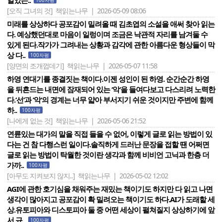
일었는..
100자평
[오직 그녀의 것]
책읽는나무 | 2026-05-09 08:06
미래를 상상하다 공포감이 밀려올 때 김초엽의 소설을 애써 찾아 읽는
다. 예상했던대로 마음이 일렁이며 조금은 낙관적 자리를 남겨둘 수
있게 된다.작가가 그려내는 상황과 감각에 관한 아름다운 형상들이 막
상 다..
100자평
[양면의 조개껍데기]
책읽는나무 | 2026-05-07 11:58
하영 연대기를 종결짓는 책이다.이젠 성인이 된 하영. 순간순간 하영
을 뒤흔드는 내면에 잠재되어 있는 ‘악‘을 들여다보고 다스리려 노력한
다.‘선‘과 ‘악‘의 경계는 너무 얇아 부서지기 쉬운 것이지만 주변에 함께
하..
100자평
[나에게 없는 것]
책읽는나무 | 2026-05-06 21:52
연륜있는 대가의 말을 직접 들을 수 없어, 이렇게 글로 읽는 방법이 있
다는 건 참 다행스런 일이다.솔직하게 드러난 문장을 접할 땐 어쩌면
글로 읽는 방법이 탁월한 것이란 생각과 함께 비비언 고닉과 한층 더
가까..
100자평
[아무도 지켜보지 않지..]
책읽는나무 | 2026-05-02 12:02
AGI에 관한 호기심을 채워주는 재밌는 책이기도 하지만 다 읽고 나면
생각이 많아지고 공포감이 확 밀려오는 책이기도 하다.AI가 도래할 세
상.유토피아와 디스토피아 둘 중 어떤 세상이 펼쳐질지 상상하기에 앞
서 규..
100자평