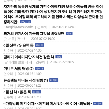
자기만의 독특한 세계를 가진 아이에 대한 보통 아이들의 반응. 아이
들 이야기라 약간 관대하게 생각했지만 오히려 더 잔인하기도 했다.
이 책이 쓰여질 때와 비교하여 지금 한국 사회는 다양성의 존재를 인
정하지만..
100자평
[Stargirl (Mass Marke..]
건수하 | 2026-07-06 14:49
과거의 인간사에 지금의 그것을 비춰보면
리뷰
[먼 거울]
건수하 | 2026-07-02 19:00
6월 산책 / 읽은책 등
페이퍼
건수하 | 2026-07-02 14:30
달리기 이야기지만 자서전 같은 책
리뷰
[달리기를 말할 때 내..]
건수하 | 2026-06-22 18:05
더니든 서점 탐방 (2)
페이퍼
건수하 | 2026-06-16 14:09
뉴질랜드 더니든 서점 탐방 (1)
페이퍼
건수하 | 2026-06-06 19:23
5월 산 책 / 읽은 책
페이퍼
건수하 | 2026-06-01 18:11
<다락방의 미친 여자> <여전히 미쳐 있는>에 이어 <피날레>
페이퍼
건수하 | 2026-05-29 11:27