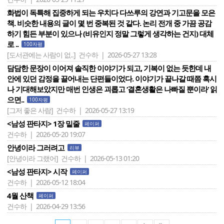
화법이 독특해 집중하게 되는 우치다 다쓰루의 강연과 기고문을 모은
책. 비슷한 내용의 글이 몇 번 중복된 것 같다. 논리 전개 중 가끔 공감
하기 힘든 부분이 있으나 (비유인지 정말 그렇게 생각하는 건지) 대체
로 ..
100자평
[도서관에는 사람이 없..]
건수하 | 2026-05-27 13:28
담담한 문장이 이어져 솔직한 이야기가 되고, 기복이 없는 듯한데 내
안에 있던 감정을 끌어내는 단편들이었다. 이야기가 끝나갈 때쯤 혹시
나 기대해보았지만 매번 인생은 괴롭고 ‘결혼생활은 나빠질 뿐이라‘ 읽
으면..
100자평
[그저 좋은 사람]
건수하 | 2026-05-27 13:19
<남성 판타지> 1장 밑줄
페이퍼
건수하 | 2026-05-20 19:07
안녕이라 그러려고
리뷰
[안녕이라 그랬어]
건수하 | 2026-05-13 01:20
<남성 판타지> 시작
페이퍼
건수하 | 2026-05-12 18:04
4월 산책
페이퍼
건수하 | 2026-04-29 13:56