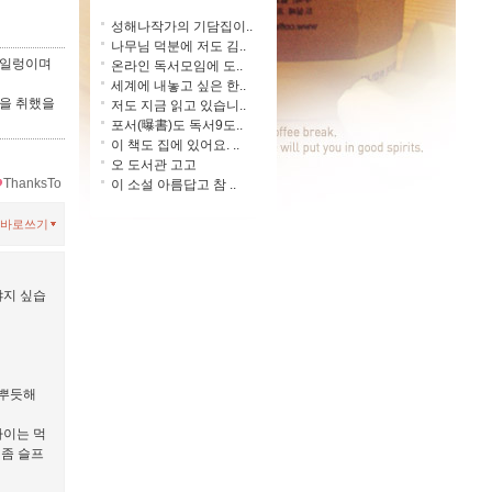
성해나작가의 기담집이..
나무님 덕분에 저도 김..
 일렁이며
온라인 독서모임에 도..
세계에 내놓고 싶은 한..
습을 취했을
저도 지금 읽고 있습니..
포서(曝書)도 독서9도..
이 책도 집에 있어요. ..
오 도서관 고고
ThanksTo
이 소설 아름답고 참 ..
바로쓰기
야지 싶습
 뿌듯해
나이는 먹
 좀 슬프