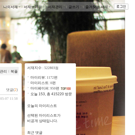
나의서재
ｌ
서재브리핑
ｌ
서재관리
ｌ
글쓰기
ｌ
즐겨찾는 서재
ｌ
서재지수
: 522803점
관리
ｌ
북플
마이리뷰:
편
1172
마이리스트:
편
0
마이페이퍼:
편
950
댓글(
2
)
오늘 153, 총 415220 방문
-05-07 11:58
오늘의 마이리스트
선택된 마이리스트가
비공개 상태입니다.
최근 댓글