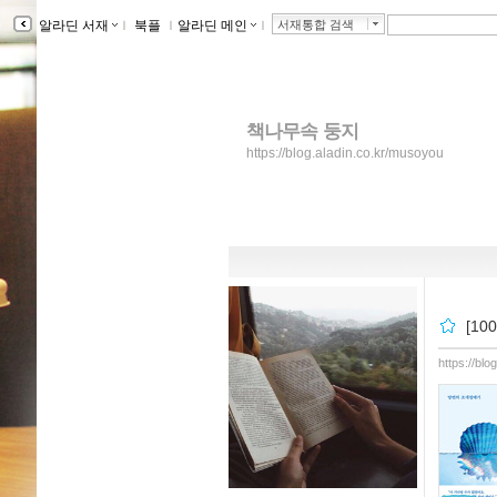
알라딘 서재
ｌ
북플
ｌ
알라딘 메인
ｌ
서재통합 검색
책나무속 둥지
https://blog.aladin.co.kr/musoyou
[1
https://bl