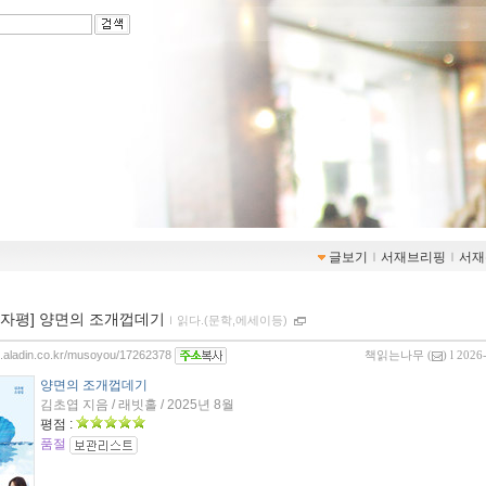
글보기
ｌ
서재브리핑
ｌ
서재
00자평] 양면의 조개껍데기
ｌ
읽다.(문학,에세이등)
og.aladin.co.kr/musoyou/17262378
책읽는나무
(
) l 2026
양면의 조개껍데기
김초엽 지음 / 래빗홀 / 2025년 8월
평점 :
품절