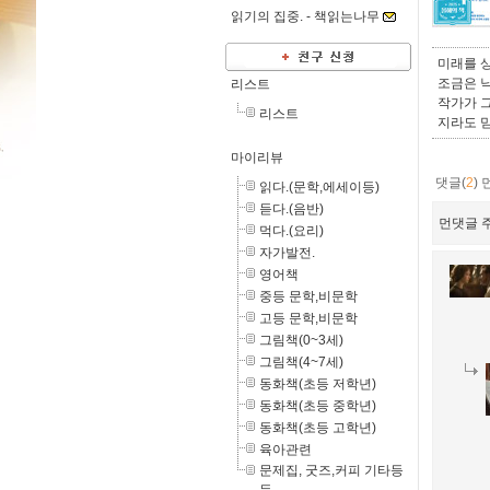
읽기의 집중. -
책읽는나무
미래를 
조금은 낙
리스트
작가가 
리스트
지라도 
마이리뷰
댓글(
2
)
읽다.(문학,에세이등)
듣다.(음반)
먼댓글 주
먹다.(요리)
자가발전.
영어책
중등 문학,비문학
고등 문학,비문학
그림책(0~3세)
그림책(4~7세)
동화책(초등 저학년)
동화책(초등 중학년)
동화책(초등 고학년)
육아관련
문제집, 굿즈,커피 기타등