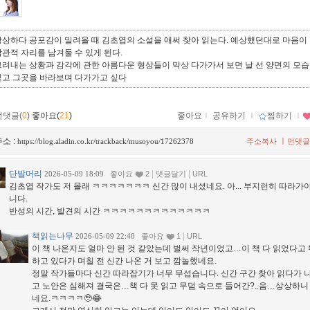
상상하다 공포감이 밀려올 때 김초엽의 소설을 애써 찾아 읽는다. 예상했던대로 마음이
관적 자리를 남겨둘 수 있게 된다.
그려내는 상황과 감각에 관한 아름다운 형상들이 막상 다가가서 보면 날 선 양면의 모
믿고 그곳을 바라보며 다가가고 싶다
먼댓글(
0
)
좋아요(
21
)
좋아요
ｌ
공유하기
ｌ
찜하기
ｌ
소 :
ㅣ
https://blog.aladin.co.kr/trackback/musoyou/17262378
주소복사
먼댓글
단발머리
|
|
2026-05-09 18:09
좋아요
2
댓글달기
URL
김초엽 작가도 저 몰래 ㅋㅋㅋㅋㅋㅋㅋ 신간 많이 내셨네요. 아... 부지런히 따라가
니다.
반성의 시간, 발견의 시간 ㅋㅋㅋㅋㅋㅋㅋㅋㅋㅋㅋㅋㅋ
책읽는나무
|
2026-05-09 22:40
좋아요
1
URL
이 책 나온지도 얼마 안 된 것 같았는데 벌써 작년이었고…이 책 다 읽었다고
하고 있다가 며칠 전 신간 나온 거 보고 깜놀했네요.
정말 작가들마다 신간 따라잡기가 너무 무섭습니다. 신간 구간 찾아 읽다가 
고 노안은 심해져 결국은…책 다 못 읽고 무덤 속으로 들어간?..음…상상하니
네요.ㅋㅋㅋㅋ🥹😂