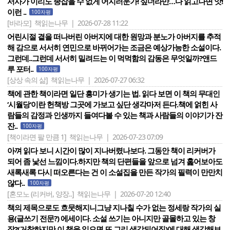
서사가 이리도 종잡을 수 없게 어지러운가! 싶더라만…다 읽고나면 앗!
이런 ..
100자평
[바라모]
책읽는나무 | 2026-07-28 11:22
어린시절 곁을 떠나버린 아버지에 대한 원망과 분노가 아버지를 추적
해 감으로 서서히 연민으로 바뀌어가는 조금은 예상가능한 소설이다.
그런데..그런데 서서히 밀려드는 이 먹먹함의 감동은 무엇일까?앤드
루 포터..
100자평
[상상 속의 삶]
책읽는나무 | 2026-07-27 06:32
책에 관한 책이라면 일단 흥미가 생기는 법. 읽다 보면 이 책의 무대인
‘시월당‘이란 헌책방 그곳에 가보고 싶단 생각마저 든다.책에 얽힌 사
람들의 감정과 인생까지 들여다볼 수 있는 책과 사람들의 이야기가 잔
잔..
100자평
[책이라면 팔 만큼 1]
책읽는나무 | 2026-07-23 07:09
아껴 읽다 보니 시간이 많이 지나버렸나보다. 그동안 책이 리커버가
되어 좀 낯선 느낌이다.하지만 책의 단편들을 앞으로 넘겨 훑어보아도
새록새록 다시 떠오른다는 건 이 소설집을 만든 작가의 필력이 만만치
않다..
100자평
[혼모노 (리커버, 양장..]
책읽는나무 | 2026-07-20 12:40
책의 제목으로도 흐뭇해지니그냥 지나칠 수가 없는 정세랑 작가의 실
용(글쓰기 전문?) 에세이다. 소설 쓰기는 아니지만 골몰하고 있는 창
작?(거창하지만 이 책을 읽으면 또 그리 생각되어짐)에 대해 생각해보