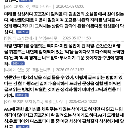
일었는..
100자평
[오직 그녀의 것]
책읽는나무 | 2026-05-09 08:06
미래를 상상하다 공포감이 밀려올 때 김초엽의 소설을 애써 찾아 읽는
다. 예상했던대로 마음이 일렁이며 조금은 낙관적 자리를 남겨둘 수
있게 된다.작가가 그려내는 상황과 감각에 관한 아름다운 형상들이 막
상 다..
100자평
[양면의 조개껍데기]
책읽는나무 | 2026-05-07 11:58
하영 연대기를 종결짓는 책이다.이젠 성인이 된 하영. 순간순간 하영
을 뒤흔드는 내면에 잠재되어 있는 ‘악‘을 들여다보고 다스리려 노력한
다.‘선‘과 ‘악‘의 경계는 너무 얇아 부서지기 쉬운 것이지만 주변에 함께
하..
100자평
[나에게 없는 것]
책읽는나무 | 2026-05-06 21:52
연륜있는 대가의 말을 직접 들을 수 없어, 이렇게 글로 읽는 방법이 있
다는 건 참 다행스런 일이다.솔직하게 드러난 문장을 접할 땐 어쩌면
글로 읽는 방법이 탁월한 것이란 생각과 함께 비비언 고닉과 한층 더
가까..
100자평
[아무도 지켜보지 않지..]
책읽는나무 | 2026-05-02 12:02
AGI에 관한 호기심을 채워주는 재밌는 책이기도 하지만 다 읽고 나면
생각이 많아지고 공포감이 확 밀려오는 책이기도 하다.AI가 도래할 세
상.유토피아와 디스토피아 둘 중 어떤 세상이 펼쳐질지 상상하기에 앞
서 규..
100자평