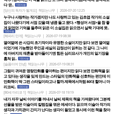
다 ‘온..
100자평
[당신의 독자가 될게요]
책읽는나무 | 2026-07-20 12:25
누구나 사랑하는 작가겠지만 나도 사랑하고 있는 김초엽 작가의 소설
집이 나왔다기에 서점 갔을 때 냉큼 들고 왔다. <행성어 서점>을 참 좋
게 읽었던 기억을 들추며 읽은 이 소설집은 읽으면서 살짝 기대에 못..
100자평
[해파리 만개]
책읽는나무 | 2026-07-19 08:38
열여덟에 쓴 사강의 초기작이라 유명한 소설이지만 읽다 보면 열여덟
이었기에 가능했던 주인공 세실의 감정선이 읽히는 것 같다. 그 나이
에 아버지의 재혼을 받아들이기엔 힘든 심리묘사가 개인의 일기장을
훔쳐 읽..
100자평
[슬픔이여 안녕]
책읽는나무 | 2026-07-19 08:31
그림이 귀여운 명랑만화를 좋아하는 편이지만 읽다 보면 만화책을 읽
고 있다는 생각을 잊게 만드는 스타일의 만화책을 선호하는 편인데 이
만화책이 딱 그런 스타일이라고나 할까.제목에서처럼 80대 할머니 마
리코씨..
100자평
[80세 마리코 1]
책읽는나무 | 2026-07-18 19:19
내가 자꾸 날씨 이야기를 꺼내서 날씨 제목의 책을 가져왔다며 그분께
선물을 받은 이슬아의 칼럼집을 엮은 에세이다. 읽으며 이슬아 작가의
생각과 가치관이 간지가 난다는 생각이 들었고 동시에 이런 책을 찾아