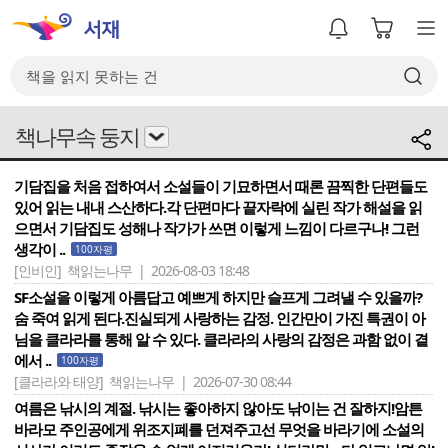
책나무속 둥지
기담집을 처음 접하여서 소설들이 기묘하면서 때론 끔찍한 단편들도
있어 읽는 내내 스산하다.각 단편마다 끝자락에 실린 작가 해설을 읽
으면서 기담집도 성해나 작가가 쓰면 이렇게 느낌이 다르구나! 그런
생각이 ..
100자평
[인비인]
책읽는나무 | 2026-08-03 18:48
SF소설을 이렇게 아름답고 예쁘게 하지만 슬프게 그려낼 수 있을까?
숨 죽여 읽게 된다.진실되게 사랑하는 감정. 인간만이 가진 특권이 아
님을 클라라를 통해 알 수 있다. 클라라의 사랑의 감정은 과함 없이 곁
에서 ..
100자평
[클라라와 태양]
책읽는나무 | 2026-07-30 08:44
여름은 낚시의 계절. 낚시는 좋아하지 않아도 낚이는 건 잘하지!암튼
바라모 주인공에게 위조지폐를 던져주고선 무엇을 바라기에 소설의