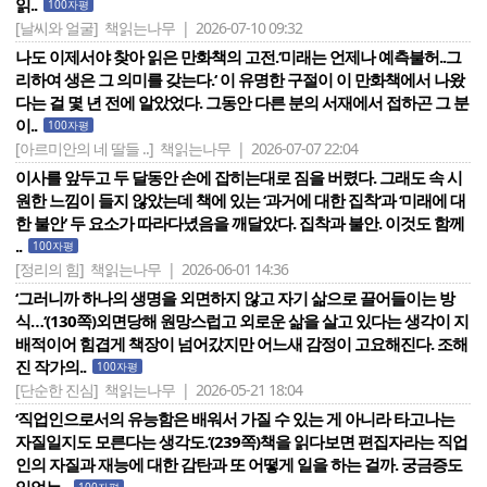
읽..
100자평
[날씨와 얼굴]
책읽는나무 | 2026-07-10 09:32
나도 이제서야 찾아 읽은 만화책의 고전.‘미래는 언제나 예측불허..그
리하여 생은 그 의미를 갖는다.‘ 이 유명한 구절이 이 만화책에서 나왔
다는 걸 몇 년 전에 알았었다. 그동안 다른 분의 서재에서 접하곤 그 분
이..
100자평
[아르미안의 네 딸들 ..]
책읽는나무 | 2026-07-07 22:04
이사를 앞두고 두 달동안 손에 잡히는대로 짐을 버렸다. 그래도 속 시
원한 느낌이 들지 않았는데 책에 있는 ‘과거에 대한 집착‘과 ‘미래에 대
한 불안‘ 두 요소가 따라다녔음을 깨달았다. 집착과 불안. 이것도 함께
..
100자평
[정리의 힘]
책읽는나무 | 2026-06-01 14:36
‘그러니까 하나의 생명을 외면하지 않고 자기 삶으로 끌어들이는 방
식…‘(130쪽)외면당해 원망스럽고 외로운 삶을 살고 있다는 생각이 지
배적이어 힘겹게 책장이 넘어갔지만 어느새 감정이 고요해진다. 조해
진 작가의..
100자평
[단순한 진심]
책읽는나무 | 2026-05-21 18:04
‘직업인으로서의 유능함은 배워서 가질 수 있는 게 아니라 타고나는
자질일지도 모른다는 생각도.‘(239쪽)책을 읽다보면 편집자라는 직업
인의 자질과 재능에 대한 감탄과 또 어떻게 일을 하는 걸까. 궁금증도