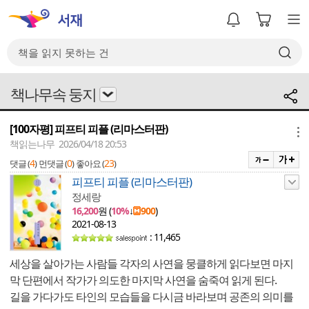
책나무속 둥지
[100자평] 피프티 피플 (리마스터판)
메뉴
책읽는나무 2026/04/18 20:53
4
0
23
댓글 (
)
먼댓글 (
)
좋아요 (
)
피프티 피플 (리마스터판)
정세랑
16,200
원 (
10%
↓
900
)
2021-08-13
: 11,465
세상을 살아가는 사람들 각자의 사연을 뭉클하게 읽다보면 마지
막 단편에서 작가가 의도한 마지막 사연을 숨죽여 읽게 된다.
길을 가다가도 타인의 모습들을 다시금 바라보며 공존의 의미를