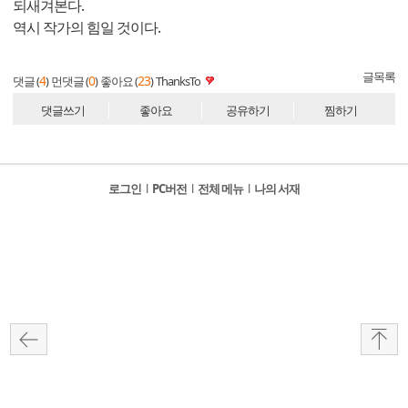
되새겨본다.
역시 작가의 힘일 것이다.
글목록
4
0
23
댓글 (
)
먼댓글 (
)
좋아요 (
)
ThanksTo
댓글쓰기
좋아요
공유하기
찜하기
로그인
l
PC버전
l
전체 메뉴
l
나의 서재