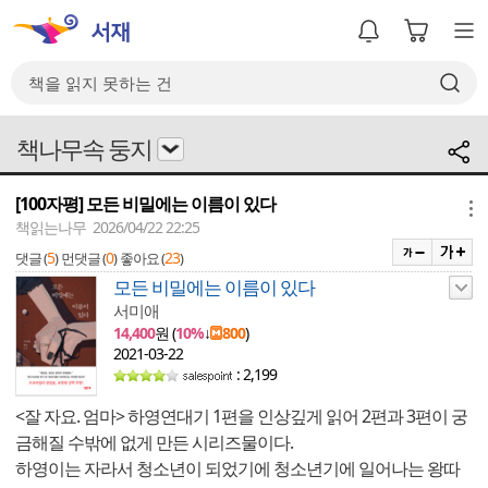
책나무속 둥지
[100자평] 모든 비밀에는 이름이 있다
메뉴
책읽는나무 2026/04/22 22:25
5
0
23
댓글 (
)
먼댓글 (
)
좋아요 (
)
모든 비밀에는 이름이 있다
서미애
14,400
원 (
10%
↓
800
)
2021-03-22
: 2,199
<잘 자요. 엄마> 하영연대기 1편을 인상깊게 읽어 2편과 3편이 궁
금해질 수밖에 없게 만든 시리즈물이다.
하영이는 자라서 청소년이 되었기에 청소년기에 일어나는 왕따