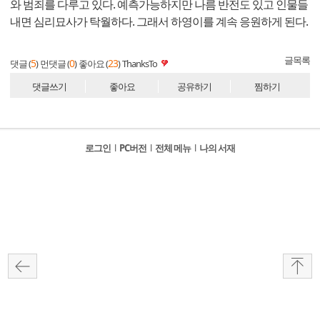
와 범죄를 다루고 있다. 예측가능하지만 나름 반전도 있고 인물들
내면 심리묘사가 탁월하다. 그래서 하영이를 계속 응원하게 된다.
글목록
5
0
23
댓글 (
)
먼댓글 (
)
좋아요 (
)
ThanksTo
댓글쓰기
좋아요
공유하기
찜하기
로그인
l
PC버전
l
전체 메뉴
l
나의 서재