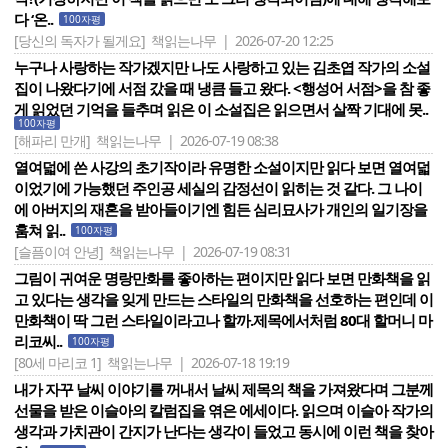
다 ‘온..
100자평
[당신의 독자가 될게요]
책읽는나무 | 2026-07-20 12:25
누구나 사랑하는 작가겠지만 나도 사랑하고 있는 김초엽 작가의 소설
집이 나왔다기에 서점 갔을 때 냉큼 들고 왔다. <행성어 서점>을 참 좋
게 읽었던 기억을 들추며 읽은 이 소설집은 읽으면서 살짝 기대에 못..
100자평
[해파리 만개]
책읽는나무 | 2026-07-19 08:38
열여덟에 쓴 사강의 초기작이라 유명한 소설이지만 읽다 보면 열여덟
이었기에 가능했던 주인공 세실의 감정선이 읽히는 것 같다. 그 나이
에 아버지의 재혼을 받아들이기엔 힘든 심리묘사가 개인의 일기장을
훔쳐 읽..
100자평
[슬픔이여 안녕]
책읽는나무 | 2026-07-19 08:31
그림이 귀여운 명랑만화를 좋아하는 편이지만 읽다 보면 만화책을 읽
고 있다는 생각을 잊게 만드는 스타일의 만화책을 선호하는 편인데 이
만화책이 딱 그런 스타일이라고나 할까.제목에서처럼 80대 할머니 마
리코씨..
100자평
[80세 마리코 1]
책읽는나무 | 2026-07-18 19:19
내가 자꾸 날씨 이야기를 꺼내서 날씨 제목의 책을 가져왔다며 그분께
선물을 받은 이슬아의 칼럼집을 엮은 에세이다. 읽으며 이슬아 작가의
생각과 가치관이 간지가 난다는 생각이 들었고 동시에 이런 책을 찾아