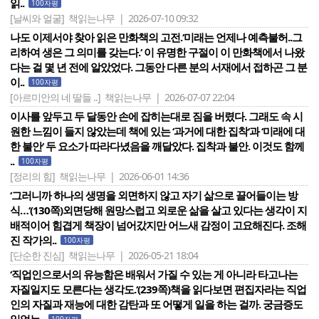
읽..
100자평
[날씨와 얼굴]
책읽는나무 | 2026-07-10 09:32
나도 이제서야 찾아 읽은 만화책의 고전.‘미래는 언제나 예측불허..그
리하여 생은 그 의미를 갖는다.‘ 이 유명한 구절이 이 만화책에서 나왔
다는 걸 몇 년 전에 알았었다. 그동안 다른 분의 서재에서 접하곤 그 분
이..
100자평
[아르미안의 네 딸들 ..]
책읽는나무 | 2026-07-07 22:04
이사를 앞두고 두 달동안 손에 잡히는대로 짐을 버렸다. 그래도 속 시
원한 느낌이 들지 않았는데 책에 있는 ‘과거에 대한 집착‘과 ‘미래에 대
한 불안‘ 두 요소가 따라다녔음을 깨달았다. 집착과 불안. 이것도 함께
..
100자평
[정리의 힘]
책읽는나무 | 2026-06-01 14:36
‘그러니까 하나의 생명을 외면하지 않고 자기 삶으로 끌어들이는 방
식…‘(130쪽)외면당해 원망스럽고 외로운 삶을 살고 있다는 생각이 지
배적이어 힘겹게 책장이 넘어갔지만 어느새 감정이 고요해진다. 조해
진 작가의..
100자평
[단순한 진심]
책읽는나무 | 2026-05-21 18:04
‘직업인으로서의 유능함은 배워서 가질 수 있는 게 아니라 타고나는
자질일지도 모른다는 생각도.‘(239쪽)책을 읽다보면 편집자라는 직업
인의 자질과 재능에 대한 감탄과 또 어떻게 일을 하는 걸까. 궁금증도