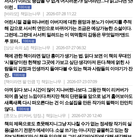
서사가 이리도 종잡을 수 없게 어지러운가! 싶더라만…다 읽고나면 앗!
이런 ..
100자평
[바라모]
책읽는나무 | 2026-07-28 11:22
어린시절 곁을 떠나버린 아버지에 대한 원망과 분노가 아버지를 추적
해 감으로 서서히 연민으로 바뀌어가는 조금은 예상가능한 소설이다.
그런데..그런데 서서히 밀려드는 이 먹먹함의 감동은 무엇일까?앤드
루 포터..
100자평
[상상 속의 삶]
책읽는나무 | 2026-07-27 06:32
책에 관한 책이라면 일단 흥미가 생기는 법. 읽다 보면 이 책의 무대인
‘시월당‘이란 헌책방 그곳에 가보고 싶단 생각마저 든다.책에 얽힌 사
람들의 감정과 인생까지 들여다볼 수 있는 책과 사람들의 이야기가 잔
잔..
100자평
[책이라면 팔 만큼 1]
책읽는나무 | 2026-07-23 07:09
아껴 읽다 보니 시간이 많이 지나버렸나보다. 그동안 책이 리커버가
되어 좀 낯선 느낌이다.하지만 책의 단편들을 앞으로 넘겨 훑어보아도
새록새록 다시 떠오른다는 건 이 소설집을 만든 작가의 필력이 만만치
않다..
100자평
[혼모노 (리커버, 양장..]
책읽는나무 | 2026-07-20 12:40
책의 제목으로도 흐뭇해지니그냥 지나칠 수가 없는 정세랑 작가의 실
용(글쓰기 전문?) 에세이다. 소설 쓰기는 아니지만 골몰하고 있는 창
작?(거창하지만 이 책을 읽으면 또 그리 생각되어짐)에 대해 생각해보