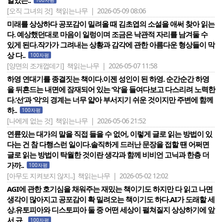
일었는..
100자평
[오직 그녀의 것]
책읽는나무 | 2026-05-09 08:06
미래를 상상하다 공포감이 밀려올 때 김초엽의 소설을 애써 찾아 읽는
다. 예상했던대로 마음이 일렁이며 조금은 낙관적 자리를 남겨둘 수
있게 된다.작가가 그려내는 상황과 감각에 관한 아름다운 형상들이 막
상 다..
100자평
[양면의 조개껍데기]
책읽는나무 | 2026-05-07 11:58
하영 연대기를 종결짓는 책이다.이젠 성인이 된 하영. 순간순간 하영
을 뒤흔드는 내면에 잠재되어 있는 ‘악‘을 들여다보고 다스리려 노력한
다.‘선‘과 ‘악‘의 경계는 너무 얇아 부서지기 쉬운 것이지만 주변에 함께
하..
100자평
[나에게 없는 것]
책읽는나무 | 2026-05-06 21:52
연륜있는 대가의 말을 직접 들을 수 없어, 이렇게 글로 읽는 방법이 있
다는 건 참 다행스런 일이다.솔직하게 드러난 문장을 접할 땐 어쩌면
글로 읽는 방법이 탁월한 것이란 생각과 함께 비비언 고닉과 한층 더
가까..
100자평
[아무도 지켜보지 않지..]
책읽는나무 | 2026-05-02 12:02
AGI에 관한 호기심을 채워주는 재밌는 책이기도 하지만 다 읽고 나면
생각이 많아지고 공포감이 확 밀려오는 책이기도 하다.AI가 도래할 세
상.유토피아와 디스토피아 둘 중 어떤 세상이 펼쳐질지 상상하기에 앞
서 규..
100자평