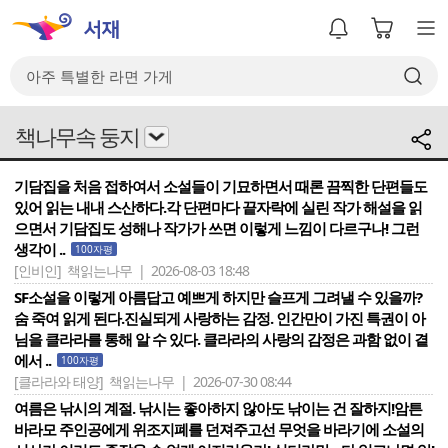
책나무속 둥지
기담집을 처음 접하여서 소설들이 기묘하면서 때론 끔찍한 단편들도
있어 읽는 내내 스산하다.각 단편마다 끝자락에 실린 작가 해설을 읽
으면서 기담집도 성해나 작가가 쓰면 이렇게 느낌이 다르구나! 그런
생각이 ..
100자평
[인비인]
책읽는나무 | 2026-08-03 18:48
SF소설을 이렇게 아름답고 예쁘게 하지만 슬프게 그려낼 수 있을까?
숨 죽여 읽게 된다.진실되게 사랑하는 감정. 인간만이 가진 특권이 아
님을 클라라를 통해 알 수 있다. 클라라의 사랑의 감정은 과함 없이 곁
에서 ..
100자평
[클라라와 태양]
책읽는나무 | 2026-07-30 08:44
여름은 낚시의 계절. 낚시는 좋아하지 않아도 낚이는 건 잘하지!암튼
바라모 주인공에게 위조지폐를 던져주고선 무엇을 바라기에 소설의