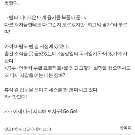
못했다.
그럴 때 마다 L은 내게 용기를 북돋아 준다.
다른 저자들한테도 다 그런지 모르겠지만 "최고의 필자"라 부르
며!
아까 바람도 쐴 겸 서점에 갔었다.
출간 소식을 못 들었었는데 <장정일의 독서일기 7>이 있기에 사
왔다.
<공부 - 인문학 부활 프로젝트>를 읽고 그렇게 실망을 했으면서도
또 다시 지갑을 여는 나는 장빠?
휴식 겸 잡문을 쓰며 기네스를 한 캔 마시고 있다.
캬~ 맛있다!
자 ~ 이제 다시 시작해 보자구! Go Go!
글목록
16
0
1
댓글 (
)
먼댓글 (
)
좋아요 (
)