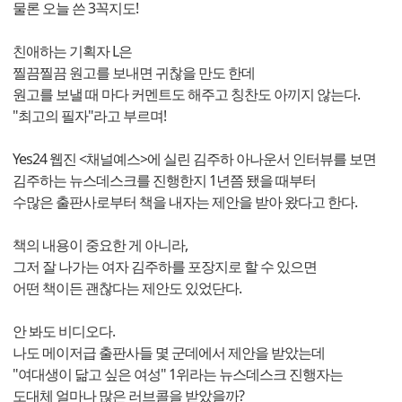
물론 오늘 쓴 3꼭지도!
친애하는 기획자 L은
찔끔찔끔 원고를 보내면 귀찮을 만도 한데
원고를 보낼 때 마다 커멘트도 해주고 칭찬도 아끼지 않는다.
"최고의 필자"라고 부르며!
Yes24 웹진 <채널예스>에 실린 김주하 아나운서 인터뷰를 보면
김주하는 뉴스데스크를 진행한지 1년쯤 됐을 때부터
수많은 출판사로부터 책을 내자는 제안을 받아 왔다고 한다.
책의 내용이 중요한 게 아니라,
그저 잘 나가는 여자 김주하를 포장지로 할 수 있으면
어떤 책이든 괜찮다는 제안도 있었단다.
안 봐도 비디오다.
나도 메이저급 출판사들 몇 군데에서 제안을 받았는데
"여대생이 닮고 싶은 여성" 1위라는 뉴스데스크 진행자는
도대체 얼마나 많은 러브콜을 받았을까?