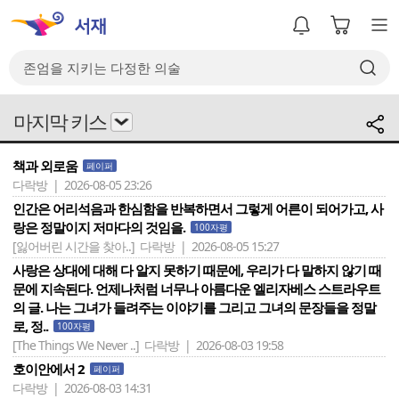
마지막 키스
책과 외로움
페이퍼
다락방 | 2026-08-05 23:26
인간은 어리석음과 한심함을 반복하면서 그렇게 어른이 되어가고, 사
랑은 정말이지 저마다의 것임을.
100자평
[잃어버린 시간을 찾아..]
다락방 | 2026-08-05 15:27
사랑은 상대에 대해 다 알지 못하기 때문에, 우리가 다 말하지 않기 때
문에 지속된다. 언제나처럼 너무나 아름다운 엘리자베스 스트라우트
의 글. 나는 그녀가 들려주는 이야기를 그리고 그녀의 문장들을 정말
로, 정..
100자평
[The Things We Never ..]
다락방 | 2026-08-03 19:58
호이안에서 2
페이퍼
다락방 | 2026-08-03 14:31