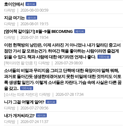
호이안에서
페이퍼
다락방 | 2026-08-03 00:59
지금 여기는
페이퍼
다락방 | 2026-08-01 19:15
[영어책 같이읽기] 8월~9월 BECOMING
페이퍼
다락방 | 2026-07-31 19:54
이런 헌책방의 낭만은, 이제 사라진 거 아니었나. 내가 알라딘 중고서
점만 가서 잘 모르는건가. 하여간 책을 좋아하는 사람이라면 즐겁게
읽을 수 있다. 책과 사람에 대한 얘기라면 언제나 좋다.
100자평
[책이라면 팔 만큼 1]
다락방 | 2026-07-29 08:00
소녀들의 비밀과 무리지음 그리고 단짝에 대한 욕망이야 말해 뭐해,
과거로 돌아간듯 생생한데겪어보지 못한 비밀에 대한 것까지도 이토
록 생생할 일인가. 이렇게 소녀들은 자란다, 가슴 속에 사실은 다른 꿈
을 갖고..
100자평
[소녀는 따로 자란다]
다락방 | 2026-07-28 17:34
니가 그걸 어떻게 알어?
페이퍼
다락방 | 2026-07-27 09:56
내가 개저씨라고?
페이퍼
다락방 | 2026-07-24 11:37