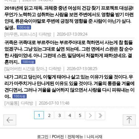
2018년에 읽고 재독. 과체중 중년 여성의 건강 찾기 프로젝트 대성공!
무언가 노력하고 성취하는 사람을 보면 주변에서도 영향을 받기 마련
인데, 류은숙이야말로 주변에 긍정적 영향을 준 사람이 아닌가 싶다.
실생..
100자평
[아무튼, 피트니스]
다락방 | 2026-07-13 09:24
귀족은 귀족대로 부르주아는 부르주아대로 척하면서 사는게 참 힘들
었겠구나. 그냥 있는그대로 살면 되는데.. 그런 면에서 스완은 참 순수
한 사람이었네. 아니 그런데 스완, 밀당에서 처절하게 패하셨네요. 결
혼까지..
100자평
[잃어버린 시간을 찾아..]
다락방 | 2026-07-13 08:25
내가 그리고 당신이, 이렇게 태어나 살고 있는 이유가 있을 것이다. 우
리가 마주치거나 만나게된 이유도 있을 것이다. 겨울의 통증을 겨울에
견디면서, 그러나 겨울을 싫어하지 않으면서 사랑을 다시 피워내는 이
야..
100자평
[겨울통]
다락방 | 2026-07-10 11:48
1
2
3
4
5
로그인
l
PC버전
l
전체 메뉴
l
나의 서재