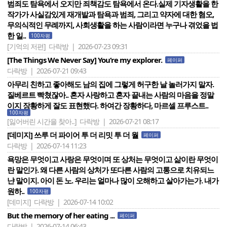
범죄도 탐욕에서 오지만 죄책감도 탐욕에서 온다.실제 기자생활을 한
작가가 사실감있게 재개발과 탐욕과 범죄, 그리고 약자에 대한 혐오,
무의식적인 무례까지, 사회생활을 하는 사람이라면 누구나 겪었을 법
한 일..
100자평
[기억의 저편]
다락방 | 2026-07-23 09:31
[The Things We Never Say] You‘re my explorer.
페이퍼
다락방 | 2026-07-21 09:43
아무리 친하고 좋아해도 남의 집에 그렇게 허구한 날 놀러가지 말자.
질베르트 빡쳤잖아.. 혼자 사랑하고 혼자 끝내는 사람의 마음을 정말
이지 장황하게 잘도 표현했다. 하여간 장황하다, 마르셀 프루스트..
100자평
[잃어버린 시간을 찾아..]
다락방 | 2026-07-21 08:17
[데미지] 쓰루 더 파이어 투 더 리밋 투 더 월
페이퍼
다락방 | 2026-07-14 11:23
욕망은 무엇이고 사랑은 무엇이며 또 상처는 무엇이고 삶이란 무엇이
란 말인가. 왜 다른 사람의 상처가 또다른 사람의 고통으로 치유되느
냔 말이지. 아이 돈 노. 우리는 얼마나 많이 오해하고 살아가는가. 내가
원하..
100자평
[데미지]
다락방 | 2026-07-14 10:02
But the memory of her eating ...
페이퍼
다락방 | 2026-07-14 06:43