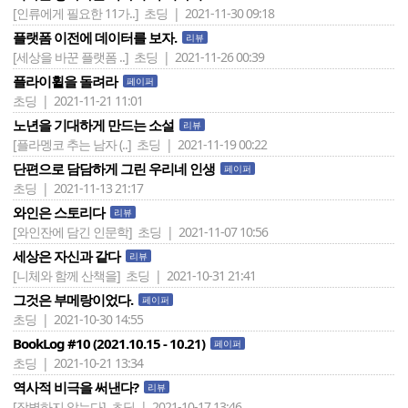
[인류에게 필요한 11가..]
초딩 | 2021-11-30 09:18
플랫폼 이전에 데이터를 보자.
리뷰
[세상을 바꾼 플랫폼 ..]
초딩 | 2021-11-26 00:39
플라이휠을 돌려라
페이퍼
초딩 | 2021-11-21 11:01
노년을 기대하게 만드는 소설
리뷰
[플라멩코 추는 남자 (..]
초딩 | 2021-11-19 00:22
단편으로 담담하게 그린 우리네 인생
페이퍼
초딩 | 2021-11-13 21:17
와인은 스토리다
리뷰
[와인잔에 담긴 인문학]
초딩 | 2021-11-07 10:56
세상은 자신과 같다
리뷰
[니체와 함께 산책을]
초딩 | 2021-10-31 21:41
그것은 부메랑이었다.
페이퍼
초딩 | 2021-10-30 14:55
BookLog #10 (2021.10.15 - 10.21)
페이퍼
초딩 | 2021-10-21 13:34
역사적 비극을 써낸다?
리뷰
[작별하지 않는다]
초딩 | 2021-10-17 13:46