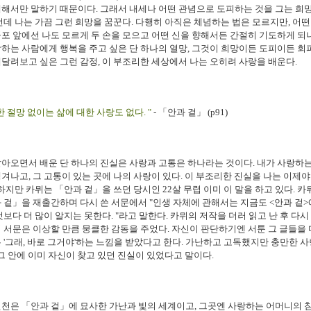
해서만 말하기 때문이다. 그래서 내세나 어떤 관념으로 도피하는 것을 그는 희
런데 나는 가끔 그런 희망을 꿈꾼다. 다행히 아직은 체념하는 법은 모르지만, 어떤
포 앞에선 나도 모르게 두 손을 모으고 어떤 신을 향해서든 간절히 기도하게 되니
하는 사람에게 행복을 주고 싶은 단 하나의 열망, 그것이 희망이든 도피이든 회
매달려보고
싶은 그런 감정, 이 부조리한 세상에서 나는 오히려 사랑을 배운다.
한 절망 없이는 삶에 대한 사랑도 없다. "
- 「안과 겉」 (p91)
아오면서 배운 단 하나의 진실은 사랑과 고통은 하나라는 것이다. 내가 사랑하
겨나고, 그 고통이 있는 곳에 나의 사랑이 있다. 이 부조리한 진실을 나는 이제야
 하지만 카뮈는
「안과 겉」을 쓰던 당시인 22살 무렵 이미 이 말을 하고 있다. 
 겉
」
을 재출간하며 다시 쓴 서문에서 "
인생 자체에 관해서는 지금도 <안과 겉>
것보다 더 많이 알지는 못한다. "라고 말한다. 카뮈의 저작을 더러 읽고 난 후 다
 서문은 이상할 만큼 뭉클한 감동을 주었다. 자신이 판단하기엔 서툰 그 글들을 
 '그래, 바로 그거야'하는 느낌을 받았다고 한다. 가난하고 고독했지만 충만한 사
 그 안에 이미 자신이 찾고 있던 진실이 있었다고 말이다.
원천은
「
안과 겉
」에 묘사한
가난과 빛의 세계이고, 그곳엔 사랑하는 어머니의 