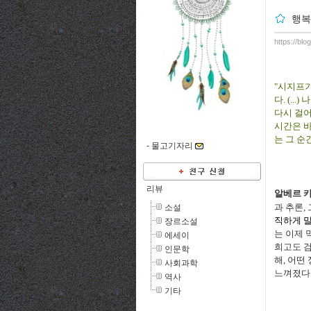
행복
https://bl
"시지프가
다. (.
다시 걸어
시간은 바
는 그 순
-
물고기자리
리뷰
알베르 
과 추론,
소설
직하게 말
장르소설
는 이제 
에세이
희고도 검
인문학
해, 어떤
사회과학
느껴졌다
역사
기타