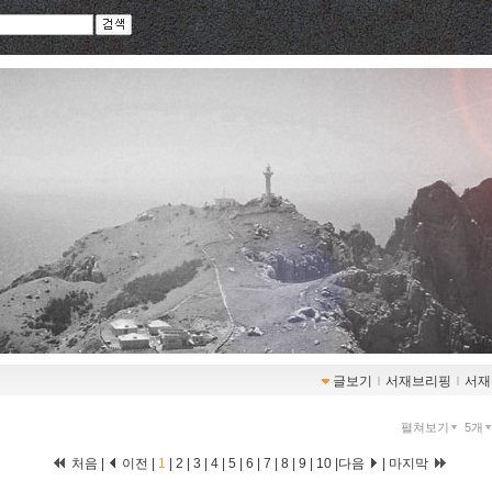
글보기
ｌ
서재브리핑
ｌ
서재
펼쳐보기
5개
처음 |
이전 |
1
|
2
|
3
|
4
|
5
|
6
|
7
|
8
|
9
|
10
|
다음
|
마지막