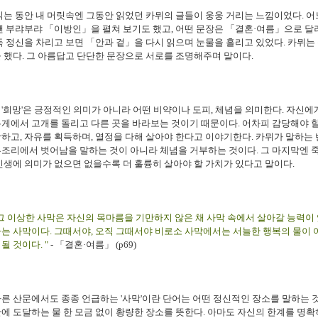
읽는 동안 내 머릿속엔 그동안 읽었던 카뮈의 글들이 웅웅 거리는 느낌이었다. 어
땐 부랴부랴 「이방인」을 펼쳐 보기도 했고, 어떤 문장은 「결혼·여름」으로 달
득 정신을 차리고 보면 「안과 겉」을 다시 읽으며 눈물을 흘리고 있었다. 카뮈는
 했다. 그 아름답고 단단한 문장으로 서로를 조명해주며 말이다.
'희망'은 긍정적인 의미가 아니라 어떤 비약이나 도피, 체념을 의미한다. 자신에
게에서 고개를 돌리고 다른 곳을 바라보는 것이기 때문이다. 어차피 감당해야 
하고, 자유를 획득하며, 열정을 다해 살아야 한다고 이야기한다. 카뮈가 말하는
조리에서 벗어남을 말하는 것이 아니라 체념을 거부하는 것이다. 그 마지막엔 
인생에 의미가 없으면 없을수록 더 훌륭히 살아야 할 가치가 있다고 말이다.
그 이상한 사막은 자신의 목마름을 기만하지 않은 채 사막 속에서 살아갈 능력이
는 사막이다. 그때서야, 오직 그때서야 비로소 사막에서는 서늘한 행복의 물이
될 것이다. "
-
「
결혼
·
여름
」
(p69)
른 산문에서도 종종 언급하는 '사막'이란 단어는 어떤 정신적인 장소를 말하는 것
에 도달하는 물 한 모금 없이 황량한 장소를 뜻한다. 아마도 자신의 한계를 명확히