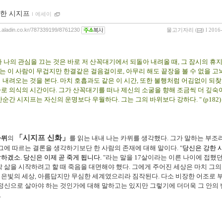
한 시지프
ｌ
에세이
og.aladin.co.kr/787339199/8761230
물고기자리
(
) l 2016
 나의 관심을 끄는 것은 바로 저 산꼭대기에서 되돌아 내려올 때, 그 잠시의 휴
..) 나는 이 사람이 무겁지만 한결같은 걸음걸이로, 아무리 해도 끝장을 볼 수 없을 
 내려오는 것을 본다. 마치 호흡과도 같은 이 시간, 또한 불행처럼 어김없이 되
로 의식의 시간이다. 그가 산꼭대기를 떠나 제신의 소굴을 향해 조금씩 더 깊숙
간순간 시지프는 자신의 운명보다 우월하다. 그는 그의 바위보다 강하다. " (p182)
「시지프 신화」
카뮈
의
를 읽는 내내 나는 카뮈를 생각했다. 그가 말하는 부조
 그에 따르는 결론을 생각하기보단 한 사람의 존재에 대해 말이다. "
당신은 강한 
하겠소. 당신은 이제 곧 죽게 됩니다.
"라는 말을 17살이라는 이른 나이에 접했
막 삶을 시작하려고 할 때 죽음을 대면해야 했다. 그에게 주어진 세상은 마치 그
은빛의 세상, 아름답지만 무심한 세계였으리라 짐작된다. 다소 비장한 어조로 
 정신으로 살아야 하는 것인가에 대해 말하고는 있지만 그렇기에 더더욱 그 안의
.