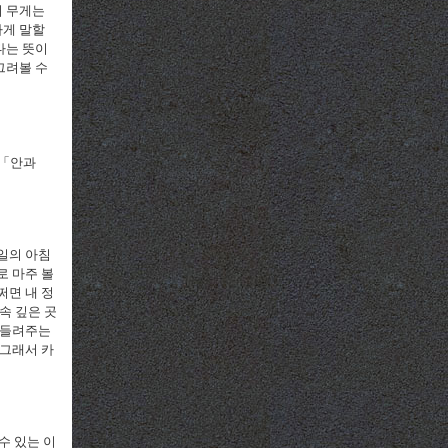
의 무게는
하게 말할
다는 뜻이
그려볼 수
「안과
일의 아침
로 마주 볼
쩌면 내 정
속 깊은 곳
 들려주는
 그래서 카
수 있는 이