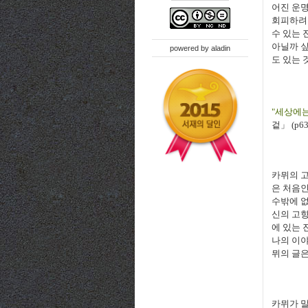
어진 운명
회피하려 
수 있는 
아닐까 싶
powered by
aladin
도 있는 
"세상에는
겉」 (p63
카뮈의 고
은 처음인
수밖에 없
신의 고향
에 있는 
나의 이야
뮈의 글은
카뮈가 말