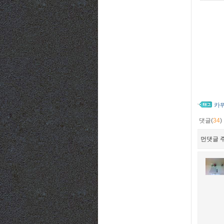
카
댓글(
34
)
먼댓글 주