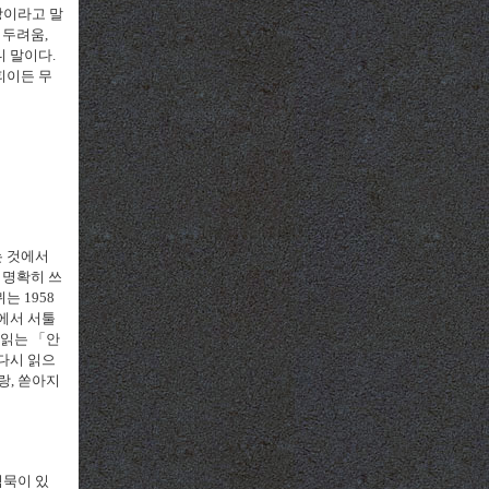
망이라고 말
 두려움,
 말이다.
피이든 무
는 것에서
 명확히 쓰
카뮈는
1958
에서 서툴
시 읽는
「안
다시 읽으
랑, 쏟아지
침묵이 있