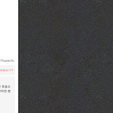
ThanksTo
바로쓰기
린 웃음도
상하면 왠