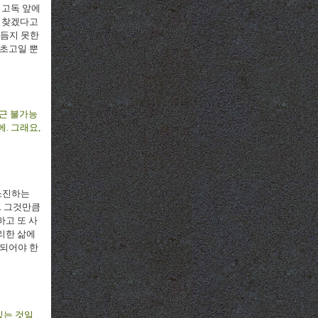
 고독 앞에
을 찾겠다고
다듬지 못한
 초고일 뿐
접근 불가능
. 그래요,
 소진하는
. 그것만큼
하고 또 사
조리한 삶에
 되어야 한
있는 것일