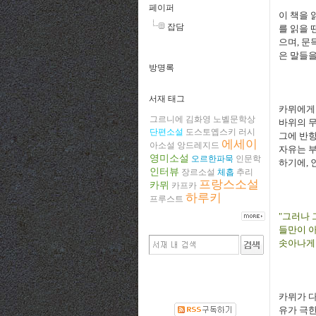
페이퍼
이 책을 
잡담
를 읽을 
으며, 문
은 말들을
방명록
서재 태그
카뮈에게 
그르니에
김화영
노벨문학상
바위의 무
단편소설
도스토옙스키
러시
그에 반항
에세이
아소설
앙드레지드
자유는 부
영미소설
오르한파묵
인문학
하기에, 
인터뷰
장르소설
체홉
추리
프랑스소설
카뮈
카프카
하루키
프루스트
"그러나 
들만이 아
솟아나게 
카뮈가 다
유가 극한