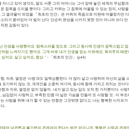
를 지니고 있어 생각도, 말도 서툰 그의 어머니는 그녀 앞에 놓인 세계의 무심함과
운 침묵을 드리울 뿐이다. 그리고 카뮈는 그 침묵에 어울릴 수 있는 정의, 사랑
. 그 결과물이 되었을
「최초의 인간」
은 카뮈의 죽음으로 미완에 머물렀지만 
소리가 묻어있어 더 빛이 난다. 단순히 완성을 시키지 못한 것이 아니라 쓰다 만
직한 감동이 있다.
 난 인생을 사랑했어요. 탐욕스러울 정도로. 그리고 동시에 인생이 끔찍스럽고 
엇처럼 느껴지기도 했어요. 그게 바로 내가 인생을 믿는 이유예요. 회의주의 때문에
 싶어요. 살고 싶어요, 항상. "
- 「최초의 인간」 (p44)
항, 자유, 열정은 '사랑'과도 일맥상통한다. 더 많이 살고 사랑하며 자신의 삶을
을 포기하지 않는 것, 개개인을 소중히 여기며, 동시에 함께 가자고 외치는 것이다
반항과 자유, 열정은 없지 않을까.. 내가 알고 있는 답도 오직 한 가지뿐이다. 사랑
, 남김없이 사랑하고, 부족한 만큼 더 넓은 가슴을 만들어 또 사랑할 것.. 이 부
는 사람을 위해 내가 할 수 있는 반항은 그것밖엔 없다고, 나는 행복한 시지프가
다..
구태여 낙관론과 불가분의 관계여야 한다는 법은 없으니까. 행복은 사랑과 관계