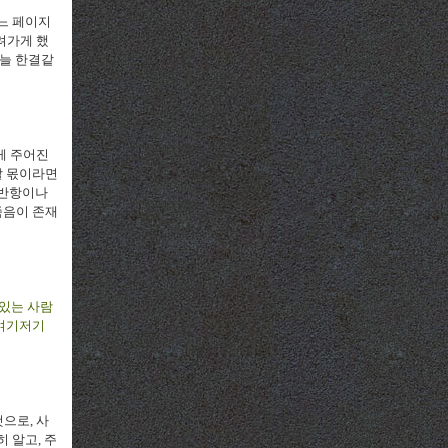
느 페이지
려가게 했
 늘 한결같
게 주어진
할 몫이라면
 반항이나
죽음이 존재
 있는 사람
 여기저기
으로, 사
 알고, 주