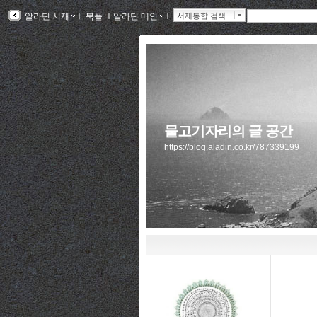
알라딘 서재
ｌ
북플
ｌ
알라딘 메인
ｌ
서재통합 검색
물고기자리의 글 공간
https://blog.aladin.co.kr/787339199