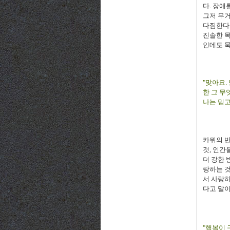
다. 장애
그저 무거
다짐한다
진솔한 목
인데도 묵
"맞아요.
한 그 무
나는 믿고
카뮈의 반
것, 인간
더 강한 
랑하는 것
서 사랑하
다고 말이
"행복이 