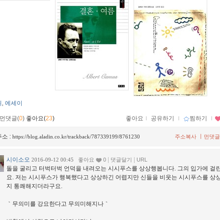
뮈
에세이
,
먼댓글(
0
)
좋아요(
23
)
좋아요
ｌ
공유하기
ｌ
찜하기
ｌ
소 :
ㅣ
https://blog.aladin.co.kr/trackback/787339199/8761230
주소복사
먼댓글
시이소오
|
|
2016-09-12 00:45
좋아요
0
댓글달기
URL
돌을 굴리고 터벅터벅 언덕을 내려오는 시시푸스를 상상행봅니다. 그의 입가에 걸
요. 저는 시시푸스가 행복했다고 상상하긴 어렵지만 신들을 비웃는 시시푸스를 상
지 통쾌해지더라구요.
｀무의미를 강요한다고 무의미해지나｀