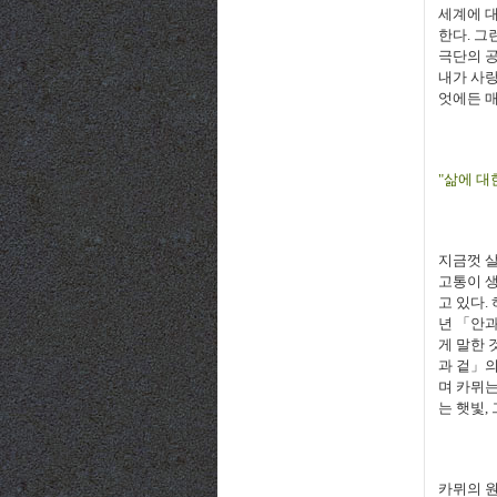
세계에 대
한다. 그
극단의 공
내가 사랑
엇에든 
"삶에 대
지금껏 살
고통이 생
고 있다.
년
「
안과
게 말한 
과 겉」의
며 카뮈는
는 햇빛,
카뮈의 