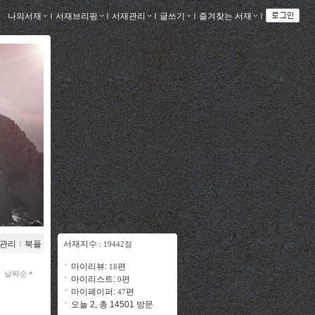
나의서재
ｌ
서재브리핑
ｌ
서재관리
ｌ
글쓰기
ｌ
즐겨찾는 서재
ｌ
관리
ｌ
북플
서재지수
: 19442점
마이리뷰:
편
18
날짜순
마이리스트:
편
0
마이페이퍼:
편
47
오늘 2, 총 14501 방문