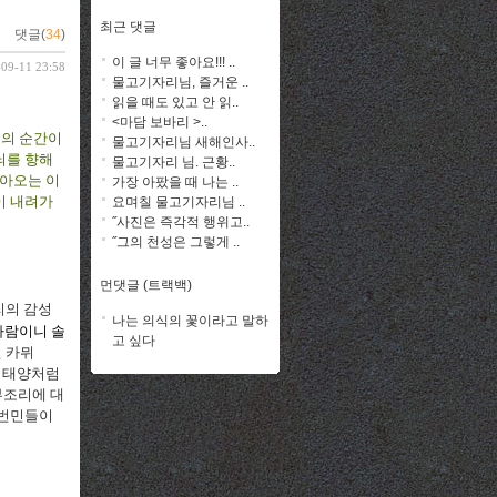
최근 댓글
댓글(
34
)
이 글 너무 좋아요!!! ..
-09-11 23:58
물고기자리님, 즐거운 ..
읽을 때도 있고 안 읽..
<마담 보바리 >..
지의 순간이
물고기자리님 새해인사..
고뇌를 향해
물고기자리 님. 근황..
찾아오는 이
가장 아팠을 때 나는 ..
이 내려가
요며칠 물고기자리님 ..
˝사진은 즉각적 행위고..
˝그의 천성은 그렇게 ..
먼댓글 (트랙백)
리의 감성
나는 의식의 꽃이라고 말하
사람이니 솔
고 싶다
던 카뮈
의 태양처럼
부조리에 대
 번민들이