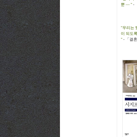
뿐
― "
-
"우리는 
이 되도록
"
-
「
결