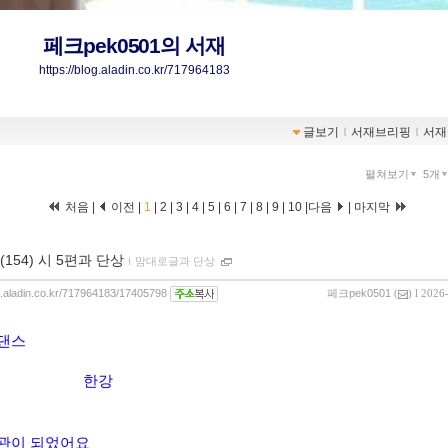
페크pek0501의 서재
https://blog.aladin.co.kr/717964183
글보기
ｌ
서재브리핑
ｌ
서재
펼쳐보기
5개
처음 |
이전 |
1
|
2
|
3
|
4
|
5
|
6
|
7
|
8
|
9
|
10
|
다음
|
마지막
(154) 시 5편과 단상
ｌ
맘대로글과 단상
og.aladin.co.kr/717964183/17405798
페크pek0501
(
) l 2026
댄스
한강
관이 되었어요