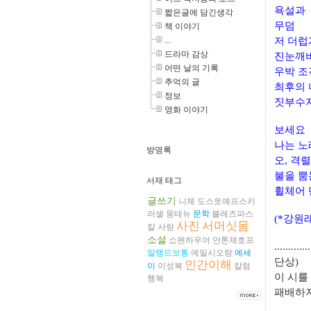
욕설과
짧은글에 담긴생각
무덤
책 이야기
...
저 더럽
드라마 감상
진눈깨비
어떤 날의 기록
우박 
추억의 글
최후의 
정보
짓부수지
영화 이야기
보세요
나는 
방명록
오, 격
불을 뿜
서재 태그
휠체어 
글쓰기
니체
도스토예프스키
러셀
몽테뉴
문학
블레즈파스
(*강원
사진
서머싯몸
칼
사랑
소설
쇼펜하우어
안톤체호프
.............
알랭드보통
에밀시오랑
에세
단상)
인간이해
이
이성복
칼럼
이 시를
행복
패배하지