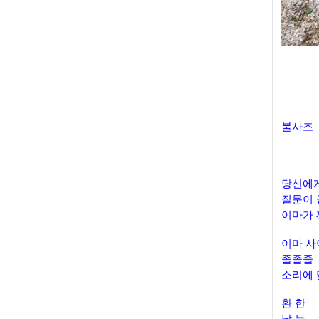
불사조
박
당신에게
질문이 
이마가
​이마 
​졸졸졸
소리에 
​환 한