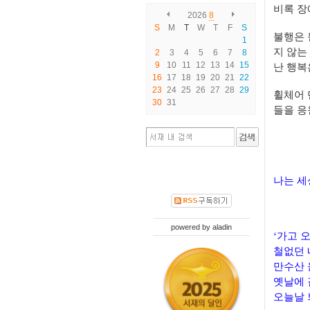
비록 장
2026
8
S
M
T
W
T
F
S
불행은 
1
지 않는
2
3
4
5
6
7
8
9
10
11
12
13
14
15
난 행복
16
17
18
19
20
21
22
23
24
25
26
27
28
29
휠체어 
30
31
들을 응
나는 세
powered by
aladin
‘가고 
철없던 
만수산
옛날에 
오늘날 