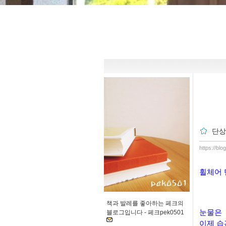
단상
https://bl
휠체어 
책과 발레를 좋아하는 페크의
눈물은
블로그입니다 -
페크pek0501
이제 습