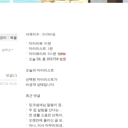
서재지수
: 351965점
관리
ｌ
북플
마이리뷰:
편
91
마이리스트:
편
1
날짜순
마이페이퍼:
편
921
오늘 58, 총 355759 방문
오늘의 마이리스트
댓글(
2
)
선택된 마이리스트가
-07-22 15:21
비공개 상태입니다.
최근 댓글
잉크냄새님 말씀이 정..
두 집 살림을 산다는 ..
전 생활 소음은 단독이..
오랜만에 올리신 글 보..
아니, 이사 마무리되셨..