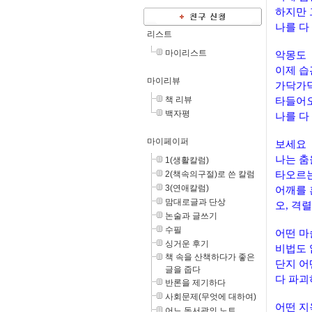
하지만 
나를 다
리스트
마이리스트
악몽도
이제 습
마이리뷰
가닥가
책 리뷰
타들어오
백자평
나를 다
마이페이퍼
보세요
나는 춤
1(생활칼럼)
2(책속의구절)로 쓴 칼럼
타오르는
3(연애칼럼)
어깨를
맘대로글과 단상
오, 격
논술과 글쓰기
수필
어떤 마
싱거운 후기
비법도
책 속을 산책하다가 좋은
단지 어
글을 줍다
다 파괴
반론을 제기하다
사회문제(무엇에 대하여)
어떤 지
어느 독서광의 노트