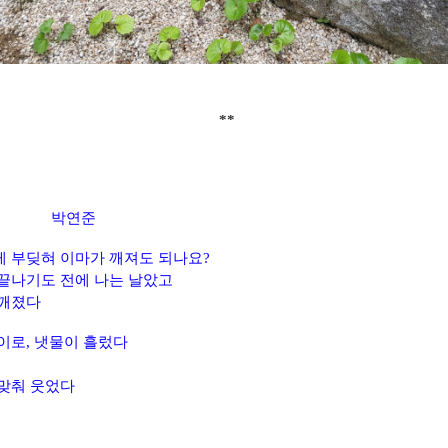
**
연준
 부딪혀 이마가 깨져도 되나요?
끝나기도 전에 나는 날았고
 깨졌다
사이로, 냇물이 흘렀다
맞춰 웃었다