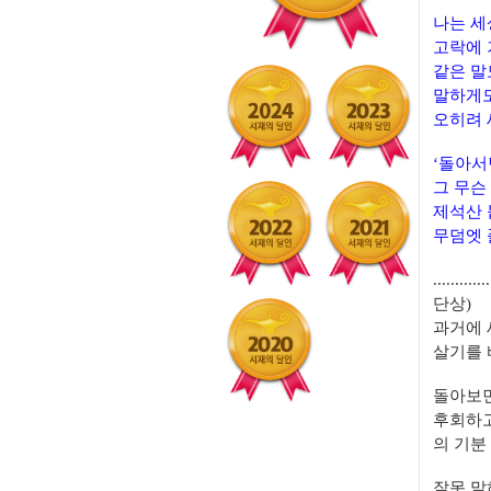
나는 세
고락에 
같은 말
말하게도
오히려 
‘돌아서
그 무슨
제석산 
무덤엣 
.............
단상)
과거에 
살기를 
돌아보면
후회하고
의 기분
잘못 말