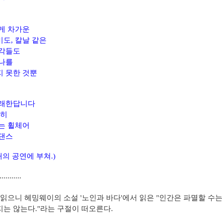
게 차가운
도, 칼날 같은
조각들도
나를
 못한 것뿐
노래한답니다
렬히
는 휠체어
댄스
래의 공연에 부쳐.)
...........
 읽으니 헤밍웨이의 소설 '노인과 바다'에서 읽은 "인간은 파멸할 수
는 않는다."라는 구절이 떠오른다.