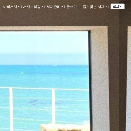
나의서재
ｌ
서재브리핑
ｌ
서재관리
ｌ
글쓰기
ｌ
즐겨찾는 서재
ｌ