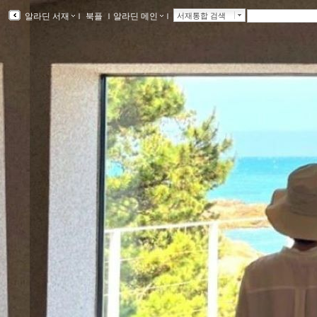
알라딘 서재
ｌ
북플
ｌ
알라딘 메인
ｌ
서재통합 검색