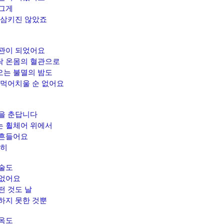
그게
 삼키진 않았죠
관이 되었어요
닥 온몸의 혈관으로
는 불멸의 밤도
 먹어치울 순 없어요
을 춘답니다
 휠체어 위에서
 흔들어요
렬히
술도
 없어요
떤 것도 날
하지 못한 것뿐
옥도