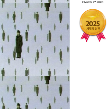
powered by
aladin