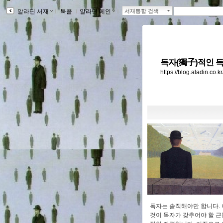
알라딘 서재
ｌ
북플
ｌ
알라딘 메인
ｌ
서재통합 검색
독자(獨子)적인 독
https://blog.aladin.co.
독자는 솔직해야만 합니다. 
것이 독자가 갖추어야 할 근