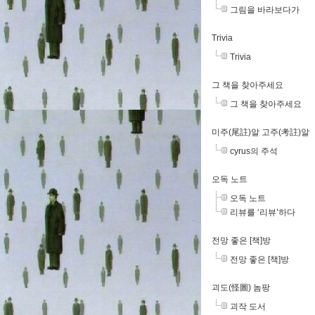
그림을 바라보다가
Trivia
Trivia
그 책을 찾아주세요
그 책을 찾아주세요
미주(尾註)알 고주(考註)알
cyrus의 주석
오독 노트
오독 노트
리뷰를 ‘리뷰’하다
전망 좋은 [책]방
전망 좋은 [책]방
괴도(怪圖) 놈팡
괴작 도서