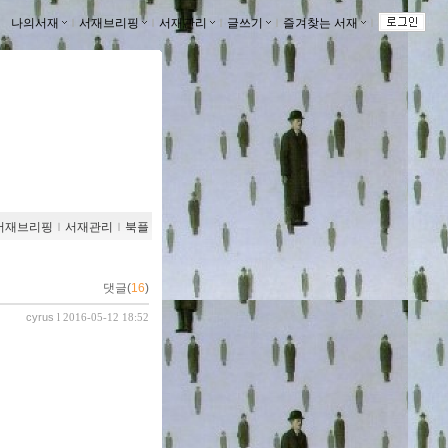
나의서재
ｌ
서재브리핑
ｌ
서재관리
ｌ
글쓰기
ｌ
즐겨찾는 서재
ｌ
서재브리핑
ｌ
서재관리
ｌ
북플
댓글(
16
)
cyrus
l 2016-05-12 18:52