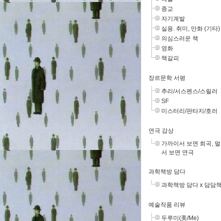
종교
자기계발
실용. 취미, 만화 (기타)
의심스러운 책
영화
책갈피
장르문학 서평
추리/서스펜스/스릴러
SF
미스터리/판타지/호러
연극 감상
가까이서 보면 희곡, 
서 보면 연극
과학책방 담다
과학책방 담다 x 담담
예술작품 리뷰
두루미(美/Me)