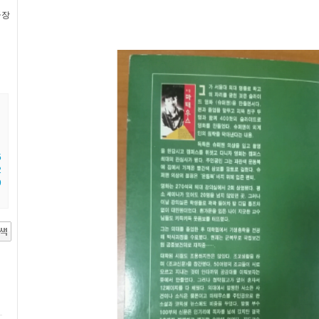
극장
5
2
9