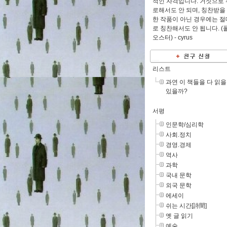
적인 자격입니다. 거짓으로 
로해서도 안 되며, 칭찬받을
한 작품이 아닌 경우에는 절
로 칭찬해서도 안 됩니다. (
오스터) -
cyrus
리스트
과연 이 책들을 다 읽을
있을까?
서평
인문학/심리학
사회.정치
경영.경제
역사
과학
국내 문학
외국 문학
에세이
쉬는 시간[詩間]
옛 글 읽기
예술