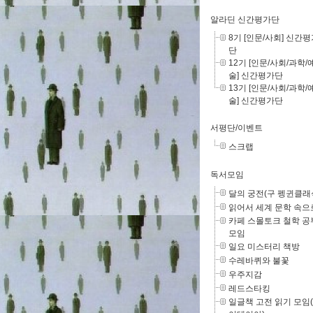
알라딘 신간평가단
8기 [인문/사회] 신간
단
12기 [인문/사회/과학/
술] 신간평가단
13기 [인문/사회/과학/
술] 신간평가단
서평단/이벤트
스크랩
독서모임
달의 궁전(구 펭귄클래
읽어서 세계 문학 속으
카페 스몰토크 철학 공
모임
일요 미스터리 책방
수레바퀴와 불꽃
우주지감
레드스타킹
일글책 고전 읽기 모임