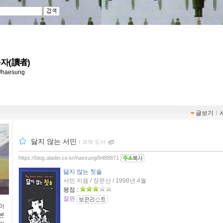
자(讀者)
kr/haesung
글보기
ｌ
닳지 않는 서민
ｌ
괴작 도서
https://blog.aladin.co.kr/haesung/8488871
닳지 않는 칫솔
서민 지음 / 장문산 / 1998년 4월
평점 :
절판
이
본