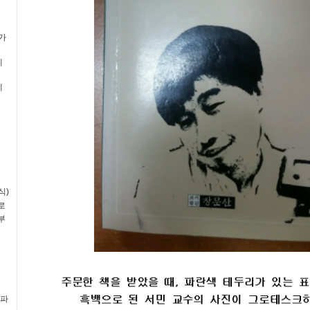
평가
예
예
식)
로
부
(파