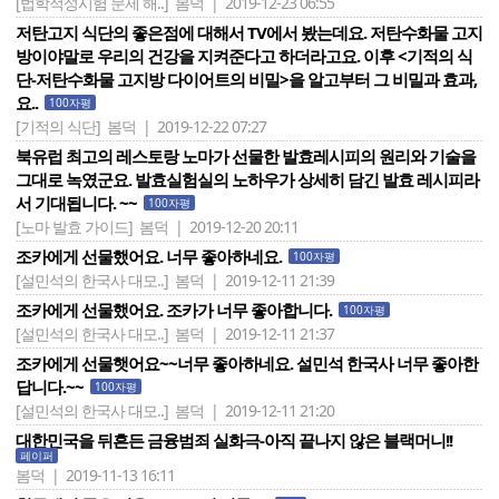
[법학적성시험 문제 해..]
봄덕 | 2019-12-23 06:55
저탄고지 식단의 좋은점에 대해서 TV에서 봤는데요. 저탄수화물 고지
방이야말로 우리의 건강을 지켜준다고 하더라고요. 이후 <기적의 식
단-저탄수화물 고지방 다이어트의 비밀>을 알고부터 그 비밀과 효과,
요..
100자평
[기적의 식단]
봄덕 | 2019-12-22 07:27
북유럽 최고의 레스토랑 노마가 선물한 발효레시피의 원리와 기술을
그대로 녹였군요. 발효실험실의 노하우가 상세히 담긴 발효 레시피라
서 기대됩니다. ~~
100자평
[노마 발효 가이드]
봄덕 | 2019-12-20 20:11
조카에게 선물했어요. 너무 좋아하네요.
100자평
[설민석의 한국사 대모..]
봄덕 | 2019-12-11 21:39
조카에게 선물했어요. 조카가 너무 좋아합니다.
100자평
[설민석의 한국사 대모..]
봄덕 | 2019-12-11 21:37
조카에게 선물햇어요~~너무 좋아하네요. 설민석 한국사 너무 좋아한
답니다.~~
100자평
[설민석의 한국사 대모..]
봄덕 | 2019-12-11 21:20
대한민국을 뒤흔든 금융범죄 실화극-아직 끝나지 않은 블랙머니!!
페이퍼
봄덕 | 2019-11-13 16:11