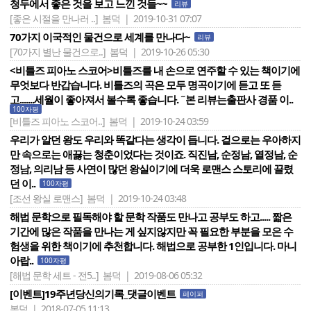
청두에서 좋은 것을 보고 느낀 것들~~
리뷰
[좋은 시절을 만나러 ..]
봄덕 | 2019-10-31 07:07
70가지 이국적인 물건으로 세계를 만나다~
리뷰
[70가지 별난 물건으로..]
봄덕 | 2019-10-26 05:30
<비틀즈 피아노 스코어>비틀즈를 내 손으로 연주할 수 있는 책이기에
무엇보다 반갑습니다. 비틀즈의 곡은 모두 명곡이기에 듣고 또 듣
고.......세월이 좋아져서 볼수록 좋습니다. ˝본 리뷰는출판사 경품 이..
100자평
[비틀즈 피아노 스코어..]
봄덕 | 2019-10-24 03:59
우리가 알던 왕도 우리와 똑같다는 생각이 듭니다. 겉으로는 우아하지
만 속으로는 애끓는 청춘이었다는 것이죠. 직진남, 순정남, 열정남, 순
정남, 의리남 등 사연이 많던 왕실이기에 더욱 로맨스 스토리에 끌렸
던 이..
100자평
[조선 왕실 로맨스]
봄덕 | 2019-10-24 03:48
해법 문학으로 필독해야 할 문학 작품도 만나고 공부도 하고..... 짧은
기간에 많은 작품을 만나는 게 싶지않지만 꼭 필요한 부분을 모은 수
험생을 위한 책이기에 추천합니다. 해법으로 공부한 1인입니다. 마니
아랍..
100자평
[해법 문학 세트 - 전5..]
봄덕 | 2019-08-06 05:32
[이벤트]19주년당신의기록_댓글이벤트
페이퍼
봄덕 | 2018-07-05 11:13