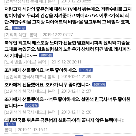
[법학적성시험 문제 해..]
봄덕 | 2019-12-23 06:55
저탄고지 식단의 좋은점에 대해서 TV에서 봤는데요. 저탄수화물 고지
방이야말로 우리의 건강을 지켜준다고 하더라고요. 이후 <기적의 식
단-저탄수화물 고지방 다이어트의 비밀>을 알고부터 그 비밀과 효과,
요..
100자평
[기적의 식단]
봄덕 | 2019-12-22 07:27
북유럽 최고의 레스토랑 노마가 선물한 발효레시피의 원리와 기술을
그대로 녹였군요. 발효실험실의 노하우가 상세히 담긴 발효 레시피라
서 기대됩니다. ~~
100자평
[노마 발효 가이드]
봄덕 | 2019-12-20 20:11
조카에게 선물했어요. 너무 좋아하네요.
100자평
[설민석의 한국사 대모..]
봄덕 | 2019-12-11 21:39
조카에게 선물했어요. 조카가 너무 좋아합니다.
100자평
[설민석의 한국사 대모..]
봄덕 | 2019-12-11 21:37
조카에게 선물햇어요~~너무 좋아하네요. 설민석 한국사 너무 좋아한
답니다.~~
100자평
[설민석의 한국사 대모..]
봄덕 | 2019-12-11 21:20
대한민국을 뒤흔든 금융범죄 실화극-아직 끝나지 않은 블랙머니!!
페이퍼
봄덕 | 2019-11-13 16:11