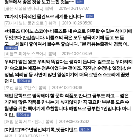
청두에서 좋은 것을 보고 느낀 것들~~
리뷰
[좋은 시절을 만나러 ..]
봄덕 | 2019-10-31 07:07
70가지 이국적인 물건으로 세계를 만나다~
리뷰
[70가지 별난 물건으로..]
봄덕 | 2019-10-26 05:30
<비틀즈 피아노 스코어>비틀즈를 내 손으로 연주할 수 있는 책이기에
무엇보다 반갑습니다. 비틀즈의 곡은 모두 명곡이기에 듣고 또 듣
고.......세월이 좋아져서 볼수록 좋습니다. ˝본 리뷰는출판사 경품 이..
100자평
[비틀즈 피아노 스코어..]
봄덕 | 2019-10-24 03:59
우리가 알던 왕도 우리와 똑같다는 생각이 듭니다. 겉으로는 우아하지
만 속으로는 애끓는 청춘이었다는 것이죠. 직진남, 순정남, 열정남, 순
정남, 의리남 등 사연이 많던 왕실이기에 더욱 로맨스 스토리에 끌렸
던 이..
100자평
[조선 왕실 로맨스]
봄덕 | 2019-10-24 03:48
해법 문학으로 필독해야 할 문학 작품도 만나고 공부도 하고..... 짧은
기간에 많은 작품을 만나는 게 싶지않지만 꼭 필요한 부분을 모은 수
험생을 위한 책이기에 추천합니다. 해법으로 공부한 1인입니다. 마니
아랍..
100자평
[해법 문학 세트 - 전5..]
봄덕 | 2019-08-06 05:32
[이벤트]19주년당신의기록_댓글이벤트
페이퍼
봄덕 | 2018-07-05 11:13