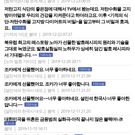
[법학적성시험 문제 해..]
봄덕 | 2019-12-23 06:55
저탄고지 식단의 좋은점에 대해서 TV에서 봤는데요. 저탄수화물 고지
방이야말로 우리의 건강을 지켜준다고 하더라고요. 이후 <기적의 식
단-저탄수화물 고지방 다이어트의 비밀>을 알고부터 그 비밀과 효과,
요..
100자평
[기적의 식단]
봄덕 | 2019-12-22 07:27
북유럽 최고의 레스토랑 노마가 선물한 발효레시피의 원리와 기술을
그대로 녹였군요. 발효실험실의 노하우가 상세히 담긴 발효 레시피라
서 기대됩니다. ~~
100자평
[노마 발효 가이드]
봄덕 | 2019-12-20 20:11
조카에게 선물했어요. 너무 좋아하네요.
100자평
[설민석의 한국사 대모..]
봄덕 | 2019-12-11 21:39
조카에게 선물했어요. 조카가 너무 좋아합니다.
100자평
[설민석의 한국사 대모..]
봄덕 | 2019-12-11 21:37
조카에게 선물햇어요~~너무 좋아하네요. 설민석 한국사 너무 좋아한
답니다.~~
100자평
[설민석의 한국사 대모..]
봄덕 | 2019-12-11 21:20
대한민국을 뒤흔든 금융범죄 실화극-아직 끝나지 않은 블랙머니!!
페이퍼
봄덕 | 2019-11-13 16:11