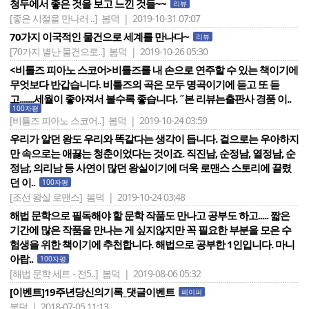
청두에서 좋은 것을 보고 느낀 것들~~
리뷰
[좋은 시절을 만나러 ..]
봄덕 | 2019-10-31 07:07
70가지 이국적인 물건으로 세계를 만나다~
리뷰
[70가지 별난 물건으로..]
봄덕 | 2019-10-26 05:30
<비틀즈 피아노 스코어>비틀즈를 내 손으로 연주할 수 있는 책이기에
무엇보다 반갑습니다. 비틀즈의 곡은 모두 명곡이기에 듣고 또 듣
고.......세월이 좋아져서 볼수록 좋습니다. ˝본 리뷰는출판사 경품 이..
100자평
[비틀즈 피아노 스코어..]
봄덕 | 2019-10-24 03:59
우리가 알던 왕도 우리와 똑같다는 생각이 듭니다. 겉으로는 우아하지
만 속으로는 애끓는 청춘이었다는 것이죠. 직진남, 순정남, 열정남, 순
정남, 의리남 등 사연이 많던 왕실이기에 더욱 로맨스 스토리에 끌렸
던 이..
100자평
[조선 왕실 로맨스]
봄덕 | 2019-10-24 03:48
해법 문학으로 필독해야 할 문학 작품도 만나고 공부도 하고..... 짧은
기간에 많은 작품을 만나는 게 싶지않지만 꼭 필요한 부분을 모은 수
험생을 위한 책이기에 추천합니다. 해법으로 공부한 1인입니다. 마니
아랍..
100자평
[해법 문학 세트 - 전5..]
봄덕 | 2019-08-06 05:32
[이벤트]19주년당신의기록_댓글이벤트
페이퍼
봄덕 | 2018-07-05 11:13