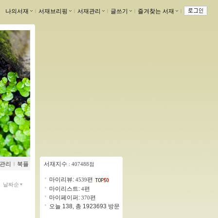
나의서재
ｌ
서재브리핑
ｌ
서재관리
ｌ
글쓰기
ｌ
즐겨찾는 서재
ｌ
관리
ｌ
북플
서재지수
: 407488점
마이리뷰:
편
4539
날짜순
마이리스트:
편
4
마이페이퍼:
편
370
오늘 138, 총 1923693 방문