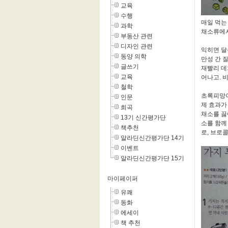
교육
수행
매일 먹는
과학
채소류에서
부동산 관련
디자인 관련
익히면 
동양 의학
만성 간 
글쓰기
재빨리 데
교육
어나고. 
철학
초록피망이
인문
제 효과가
희곡
채소를 끓
13기 신간평가단
소를 함께
책추천
로, 브로
알라딘신간평가단 14기
이벤트
알라딘신간평가단 15기
마이페이퍼
유쾌
동화
에세이
책 추천