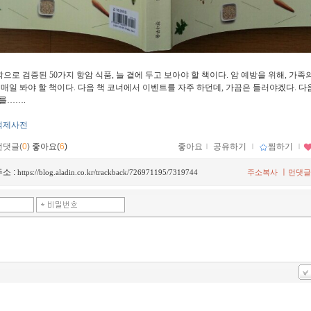
학으로 검증된 50가지 항암 식품, 늘 곁에 두고 보아야 할 책이다. 암 예방을 위해, 가족
 매일 봐야 할 책이다. 다음 책 코너에서 이벤트를 자주 하던데, 가끔은 들러야겠다. 다
를…….
억제사전
먼댓글(
0
)
좋아요(
6
)
좋아요
ｌ
공유하기
ｌ
찜하기
ｌ
소 :
ㅣ
https://blog.aladin.co.kr/trackback/726971195/7319744
주소복사
먼댓글