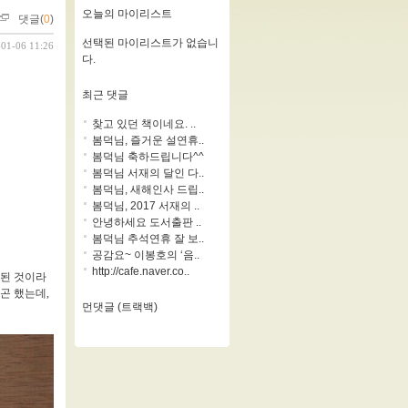
오늘의 마이리스트
댓글(
0
)
선택된 마이리스트가 없습니
-01-06 11:26
다.
최근 댓글
찾고 있던 책이네요. ..
봄덕님, 즐거운 설연휴..
봄덕님 축하드립니다^^
봄덕님 서재의 달인 다..
봄덕님, 새해인사 드립..
봄덕님, 2017 서재의 ..
안녕하세요 도서출판 ..
봄덕님 추석연휴 잘 보..
공감요~ 이봉호의 ‘음..
http://cafe.naver.co..
행된 것이라
곤 했는데,
먼댓글 (트랙백)