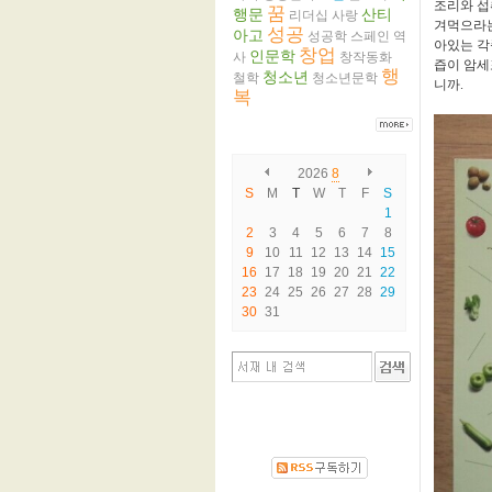
조리와 섭
꿈
행문
산티
리더십
사랑
겨먹으라는
성공
아고
성공학
스페인
역
아있는 각
창업
인문학
사
창작동화
즙이 암세
행
청소년
철학
청소년문학
니까.
복
2026
8
S
M
T
W
T
F
S
1
2
3
4
5
6
7
8
9
10
11
12
13
14
15
16
17
18
19
20
21
22
23
24
25
26
27
28
29
30
31