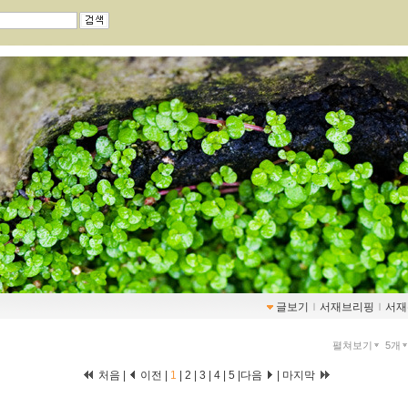
글보기
ｌ
서재브리핑
ｌ
서재
펼쳐보기
5개
처음 |
이전 |
1
|
2
|
3
|
4
|
5
|
다음
|
마지막