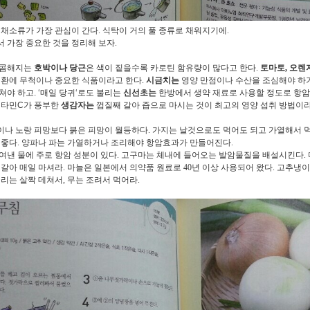
 채소류가 가장 관심이 간다. 식탁이 거의 풀 종류로 채워지기에.
 가장 중요한 것을 정리해 보자.
달콤해지는
호박이나 당근
은 색이 짙을수록 카로틴 함유량이 많다고 한다.
토마토, 오렌지
질환에 무척이나 중요한 식품이라고 한다.
시금치는
영양 만점이나 수산을 조심해야 하
쳐야 하고. ‘매일 당귀‘로도 불리는
신선초는
한방에서 생약 재료로 사용할 정도로 항
비타민C가 풍부한
생감자는
껍질째 갈아 즙으로 마시는 것이 최고의 영양 섭취 방법이라
나 노랑 피망보다 붉은 피망이 월등하다. 가지는 날것으로도 먹어도 되고 가열해서 먹
 좋다. 양파나 파는 가열하거나 조리해야 항암효과가 만들어진다.
여낸 물에 주로 항암 성분이 있다. 고구마는 체내에 들어오는 발암물질을 배설시킨다. 
 갈아 매일 마셔라. 마늘은 일본에서 의약품 원료로 40년 이상 사용되어 왔다. 고추냉
콜리는 살짝 데쳐서, 무는 조려서 먹어라.