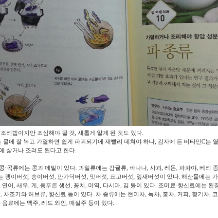
 조리법이지만 조심해야 될 것, 새롭게 알게 된 것도 있다.
 물에 잘 녹고 가열하면 쉽게 파괴되기에 재빨리 데쳐야 하나, 감자에 든 비타민C는 열
에 삶거나 조려도 된다고 한다.
콩·곡류에는 콩과 메밀이 있다. 과일류에는 감귤류, 바나나, 사과, 레몬, 파파야, 베리 
 팽이버섯, 송이버섯, 만가닥버섯, 맛버섯, 표고버섯, 잎새버섯이 있다. 해산물에는 
 연어, 새우, 게, 등푸른 생선, 꽁치, 미역, 다시마, 김 등이 있다. 조미료·향신료에는 된장
, 차조기와 허브류, 향신료 등이 있다. 차 종류에는 현미차, 녹차, 홍차, 커피, 황기차, 
 음료에는 맥주, 레드 와인, 매실주 등이 있다.