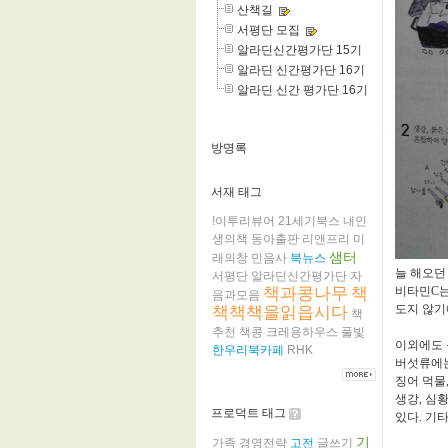
산책길
서평단 모집
알라딘신간평가단 15기
알라딘 신간평가단 16기
알라딘 신간 평가단 16기
방명록
서재 태그
!이투리뷰어
21세기북스
내인
생의책
동아출판
리앤프리
미
샘터
래의창
민음사
북뉴스
늘 해오던
서평단
알라딘신간평가단
자
책과콩나무
책
비타민C는
음과모음
도지 않기
책책책을읽읍시다
책
추천
책콩
크레용하우스
풀빛
이외에도 
한우리북카페
RHK
버섯류에는
징어 먹물,
생강, 심황
프로덕트 태그
있다. 기타
기
가족
경영전략
고전
글쓰기