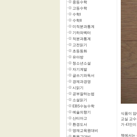
중등수학
고등수학
수학I
수학II
미적분과통계
기하와벡터
적분과통계
고전읽기
초등동화
유아방
청소년소설
자기계발
글쓰기와독서
경제과경영
시읽기
공부잘하는법
소설읽기
EBS수능수학
예술의향기
식품이 암
산티아고
교실 교수
환경도서
가 43인
영재교육원대비
책에서는 
특목고대비