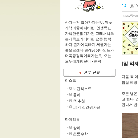
[암
https://bl
산다는건 알아간다는것. 뒤늦
게책이좋아져버린. 인생목표
가책만권읽기가된 그래서책쓰
는게목표가되버린 요즘 행복
하다.뭔가에푹빠져 세월가는
줄모르겠다 원래긍정마인드가
더욱긍정적이되가는듯. 오는
모두에게행운이 -
봄덕
[암 억
다음 책 
리스트
암을 예방
보관리스트
모든 병은
통쾌
고 한다.
책 추천
만나서 반
13기 신간평가단
마이리뷰
상쾌
초등수학