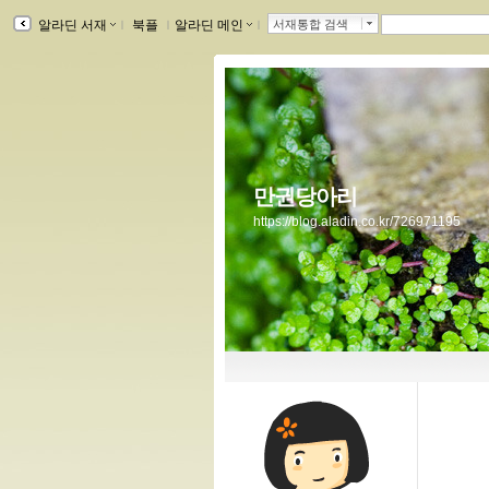
알라딘 서재
ｌ
북플
ｌ
알라딘 메인
ｌ
서재통합 검색
만권당아리
https://blog.aladin.co.kr/726971195