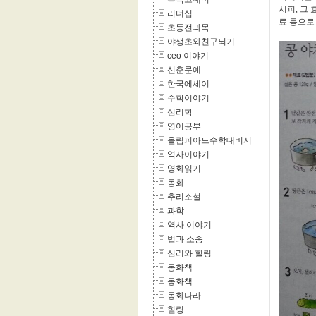
시피, 그 
리더십
료 등으로
초등전과목
야생초와친구되기
ceo 이야기
신춘문예
한국에세이
수학이야기
심리학
영어공부
올림피아드수학대비서
역사이야기
영화읽기
동화
추리소설
과학
역사 이야기
법과 소송
심리와 힐링
동화책
동화책
동화나라
힐링