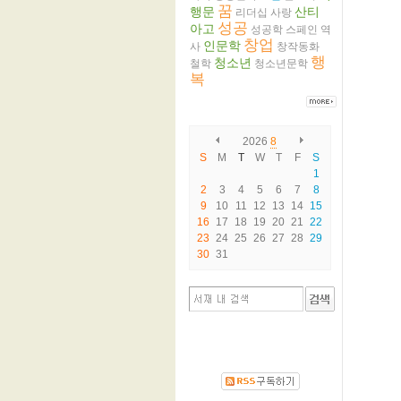
꿈
행문
산티
리더십
사랑
성공
아고
성공학
스페인
역
창업
인문학
사
창작동화
행
청소년
철학
청소년문학
복
2026
8
S
M
T
W
T
F
S
1
2
3
4
5
6
7
8
9
10
11
12
13
14
15
16
17
18
19
20
21
22
23
24
25
26
27
28
29
30
31