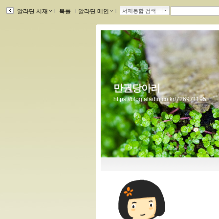
알라딘 서재
ｌ
북플
ｌ
알라딘 메인
ｌ
서재통합 검색
만권당아리
https://blog.aladin.co.kr/726971195