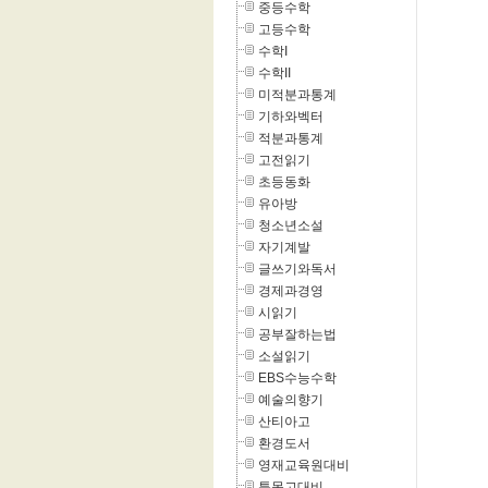
중등수학
고등수학
수학I
수학II
미적분과통계
기하와벡터
적분과통계
고전읽기
초등동화
유아방
청소년소설
자기계발
글쓰기와독서
경제과경영
시읽기
공부잘하는법
소설읽기
EBS수능수학
예술의향기
산티아고
환경도서
영재교육원대비
특목고대비