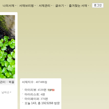
나의서재
ｌ
서재브리핑
ｌ
서재관리
ｌ
글쓰기
ｌ
즐겨찾는 서재
ｌ
관리
ｌ
북플
서재지수
: 407488점
마이리뷰:
편
4539
날짜순
마이리스트:
편
4
마이페이퍼:
편
370
오늘 143, 총 1923268 방문