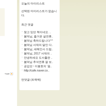
오늘의 마이리스트
선택된 마이리스트가 없습니
다.
최근 댓글
찾고 있던 책이네요. ..
봄덕님, 즐거운 설연휴..
봄덕님 축하드립니다^^
봄덕님 서재의 달인 다..
봄덕님, 새해인사 드립..
봄덕님, 2017 서재의 ..
안녕하세요 도서출판 ..
봄덕님 추석연휴 잘 보..
공감요~ 이봉호의 ‘음..
http://cafe.naver.co..
먼댓글 (트랙백)