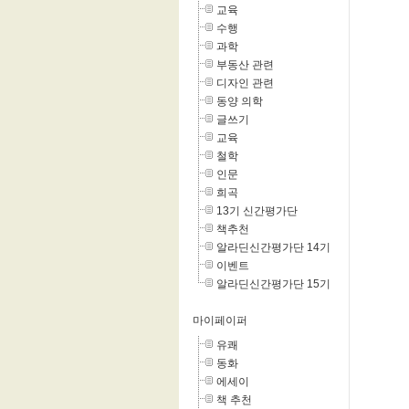
교육
수행
과학
부동산 관련
디자인 관련
동양 의학
글쓰기
교육
철학
인문
희곡
13기 신간평가단
책추천
알라딘신간평가단 14기
이벤트
알라딘신간평가단 15기
마이페이퍼
유쾌
동화
에세이
책 추천