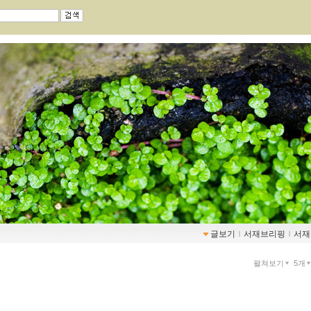
글보기
ｌ
서재브리핑
ｌ
서재
펼쳐보기
5개