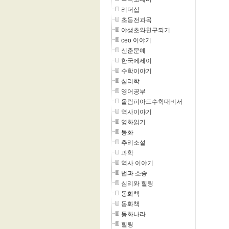
리더십
초등전과목
야생초와친구되기
ceo 이야기
신춘문예
한국에세이
수학이야기
심리학
영어공부
올림피아드수학대비서
역사이야기
영화읽기
동화
추리소설
과학
역사 이야기
법과 소송
심리와 힐링
동화책
동화책
동화나라
힐링