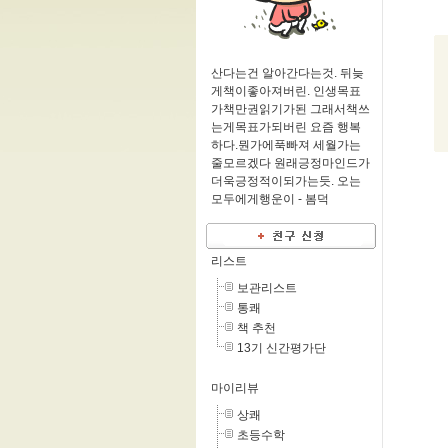
산다는건 알아간다는것. 뒤늦
게책이좋아져버린. 인생목표
가책만권읽기가된 그래서책쓰
는게목표가되버린 요즘 행복
하다.뭔가에푹빠져 세월가는
줄모르겠다 원래긍정마인드가
더욱긍정적이되가는듯. 오는
모두에게행운이 -
봄덕
리스트
보관리스트
통쾌
책 추천
13기 신간평가단
마이리뷰
상쾌
초등수학