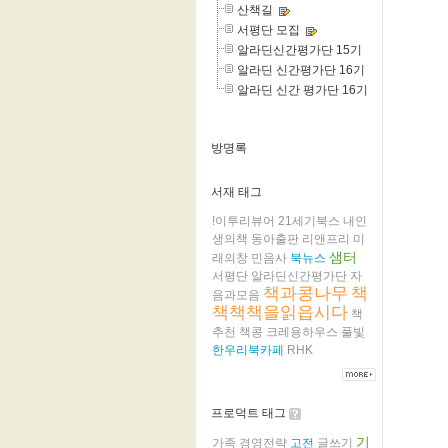
산책길
서평단 모집
알라딘신간평가단 15기
알라딘 신간평가단 16기
알라딘 신간 평가단 16기
방명록
서재 태그
!이투리뷰어
21세기북스
내인
생의책
동아출판
리앤프리
미
샘터
래의창
민음사
북뉴스
서평단
알라딘신간평가단
자
책과콩나무
책
음과모음
책책책을읽읍시다
책
추천
책콩
크레용하우스
풀빛
한우리북카페
RHK
프로덕트 태그
기
가족
경영전략
고전
글쓰기