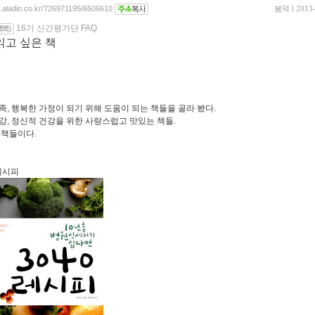
og.aladin.co.kr/726971195/6506610
봄덕
l 2013
16기 신간평가단 FAQ
읽고 싶은 책
족, 행복한 가정이 되기 위해 도움이 되는 책들을 골라 봤다.
강, 정신적 건강을 위한 사랑스럽고 맛있는 책들.
 책들이다.
 레시피