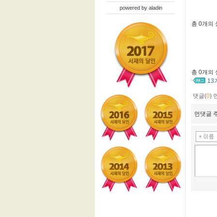
powered by
aladin
총
0개
의
총
0개
의
1
댓글(
0
)
먼댓글 주