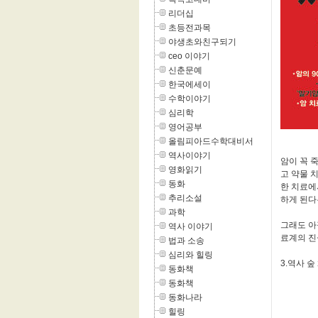
리더십
초등전과목
야생초와친구되기
ceo 이야기
신춘문예
한국에세이
수학이야기
심리학
영어공부
올림피아드수학대비서
역사이야기
암이 꼭 
영화읽기
고 약물 
동화
한 치료에
추리소설
하게 된다
과학
그래도 아
역사 이야기
료계의 진
법과 소송
심리와 힐링
3.역사 
동화책
동화책
동화나라
힐링