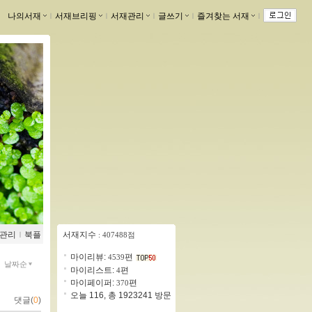
나의서재
ｌ
서재브리핑
ｌ
서재관리
ｌ
글쓰기
ｌ
즐겨찾는 서재
ｌ
관리
ｌ
북플
서재지수
: 407488점
마이리뷰:
편
4539
날짜순
마이리스트:
편
4
마이페이퍼:
편
370
오늘 116, 총 1923241 방문
댓글(
0
)