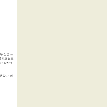
너무 신경 쓰
풀리고 날조
가산 탕진만
 같다. 의