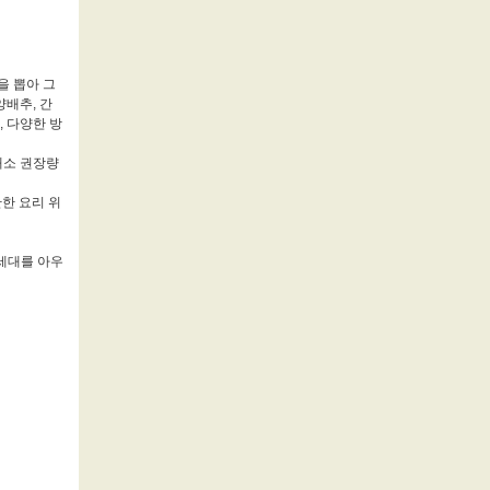
을 뽑아 그
배추, 간
, 다양한 방
채소 권장량
한 요리 위
 세대를 아우