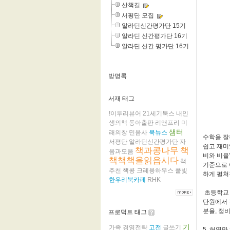
산책길
서평단 모집
알라딘신간평가단 15기
알라딘 신간평가단 16기
알라딘 신간 평가단 16기
방명록
서재 태그
!이투리뷰어
21세기북스
내인
생의책
동아출판
리앤프리
미
샘터
래의창
민음사
북뉴스
수학을 잘
서평단
알라딘신간평가단
자
쉽고 재미
책과콩나무
책
음과모음
비와 비율
책책책을읽읍시다
책
기준으로 
추천
책콩
크레용하우스
풀빛
하게 펼쳐
한우리북카페
RHK
초등학교 교
단원에서 규
분율, 정
프로덕트 태그
기
가족
경영전략
고전
글쓰기
5. 허영