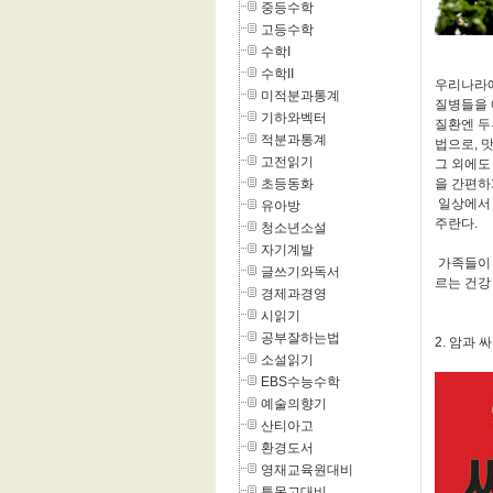
중등수학
고등수학
수학I
수학II
우리나라에
미적분과통계
질병들을 
기하와벡터
질환엔 두
적분과통계
법으로, 
고전읽기
그 외에도
초등동화
을 간편하
일상에서 
유아방
주란다.
청소년소설
자기계발
가족들이 
글쓰기와독서
르는 건강
경제과경영
시읽기
공부잘하는법
2. 암과 
소설읽기
EBS수능수학
예술의향기
산티아고
환경도서
영재교육원대비
특목고대비