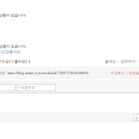
 상품이 있습니다.
 상품이 있습니다.
3기신간평가단
먼댓글(
0
)
좋아요(
0
)
좋아요
ｌ
공유하기
소 :
ㅣ
https://blog.aladin.co.kr/trackback/726971195/6506610
주소복사
먼댓글