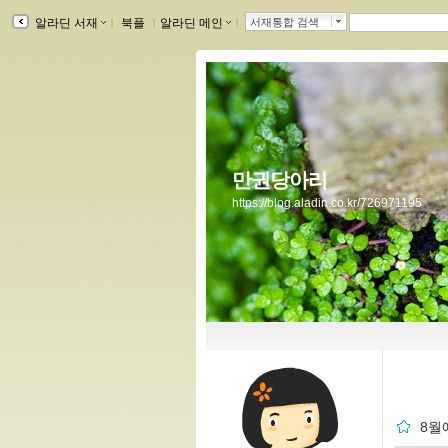
알라딘 서재
ｌ
북플
ｌ
알라딘 메인
ｌ
서재통합 검색
만권당아리
https://blog.aladin.co.kr/726971195
8월