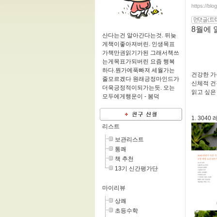
https://bl
8월에 
산다는건 알아간다는것. 뒤늦
게책이좋아져버린. 인생목표
가책만권읽기가된 그래서책쓰
는게목표가되버린 요즘 행복
하다.뭔가에푹빠져 세월가는
건강한 가
줄모르겠다 원래긍정마인드가
신체적 건
더욱긍정적이되가는듯. 오는
읽고 싶은
모두에게행운이 -
봄덕
1. 3040
리스트
보관리스트
통쾌
책 추천
13기 신간평가단
마이리뷰
상쾌
초등수학