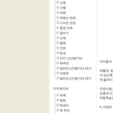
교육
수행
과학
부동산 관련
디자인 관련
동양 의학
글쓰기
교육
철학
인문
희곡
13기 신간평가단
아이들과 
책추천
알라딘신간평가단 14기
박물관, 
이벤트
수 있도록
알라딘신간평가단 15기
게 들여다
마이페이퍼
자연사랑,
곤충과 인
유쾌
체험학습은
동화
에세이
4. 내일은
책 추천