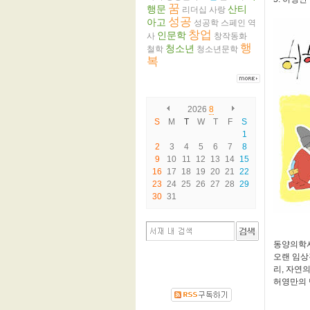
꿈
행문
산티
리더십
사랑
성공
아고
성공학
스페인
역
창업
인문학
사
창작동화
행
청소년
철학
청소년문학
복
2026
8
S
M
T
W
T
F
S
1
2
3
4
5
6
7
8
9
10
11
12
13
14
15
16
17
18
19
20
21
22
23
24
25
26
27
28
29
30
31
동양의학서
오랜 임상
리, 자연
허영만의 