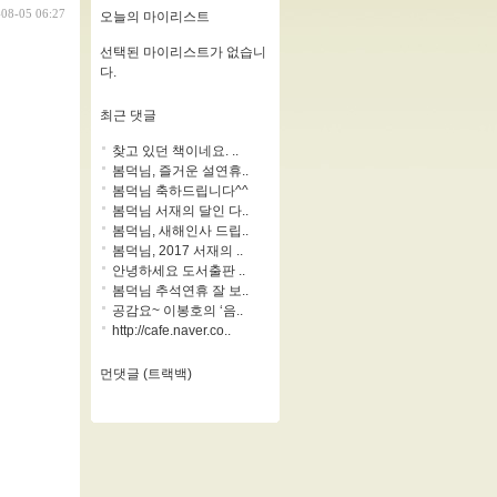
-08-05 06:27
오늘의 마이리스트
선택된 마이리스트가 없습니
다.
최근 댓글
찾고 있던 책이네요. ..
봄덕님, 즐거운 설연휴..
봄덕님 축하드립니다^^
봄덕님 서재의 달인 다..
봄덕님, 새해인사 드립..
봄덕님, 2017 서재의 ..
안녕하세요 도서출판 ..
봄덕님 추석연휴 잘 보..
공감요~ 이봉호의 ‘음..
http://cafe.naver.co..
먼댓글 (트랙백)