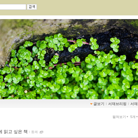
글보기
ｌ
서재브리핑
ｌ
서재
펼쳐보기
5개
에 읽고 싶은 책
ｌ
통쾌