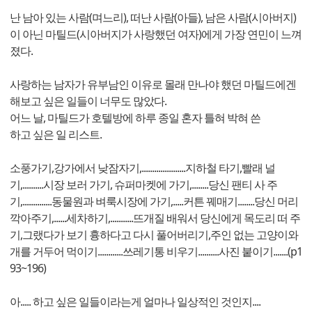
난 남아 있는 사람(며느리), 떠난 사람(아들), 남은 사람(시아버지)
이 아닌 마틸드(시아버지가 사랑했던 여자)에게 가장 연민이 느껴
졌다.
사랑하는 남자가 유부남인 이유로 몰래 만나야 했던 마틸드에겐
해보고 싶은 일들이 너무도 많았다.
어느 날, 마틸드가 호텔방에 하루 종일 혼자 틀혀 박혀 쓴
하고 싶은 일 리스트.
소풍가기,강가에서 낮잠자기,.....................지하철 타기,빨래 널
기,..........시장 보러 가기, 슈퍼마켓에 가기,........당신 팬티 사 주
기,..............동물원과 벼룩시장에 가기,.....커튼 꿰매기........당신 머리
깍아주기,......세차하기,...........뜨개질 배워서 당신에게 목도리 떠 주
기,그랬다가 보기 흉하다고 다시 풀어버리기,주인 없는 고양이와
개를 거두어 먹이기............쓰레기통 비우기..........사진 붙이기.......(p1
93~196)
아..... 하고 싶은 일들이라는게 얼마나 일상적인 것인지....