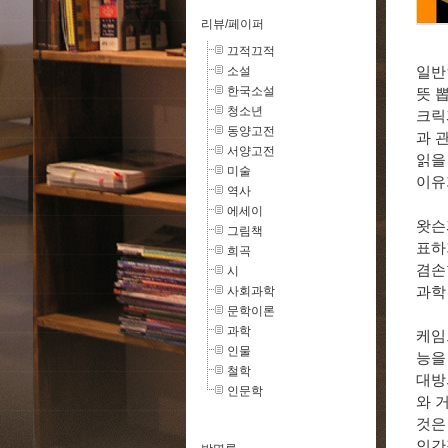
리뷰/페이퍼
끄적끄적
소설
일반
한국소설
뜻 
청소년
크릭
동양고전
과 
서양고전
읽을
미술
이유
역사
에세이
왓슨
그림책
표하
희곡
겸손
시
사회과학
과학
문학이론
과학
케임
인물
능을
철학
대방
인문학
와 
것은
인간