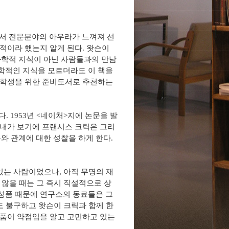
서 전문분야의 아우라가 느껴져 선
적이라 했는지 알게 된다
.
왓슨이
과학적 지식이 아닌 사람들과의 만남
학적인 지식을 모르더라도 이 책을
등학생을 위한 준비도서로 추천하는
다
. 1953
년
<
네이처
>
지에 논문을 발
내가 보기에 프랜시스 크릭은 그리
와 관계에 대한 성찰을 하게 한다.
 있는 사람이었으나
,
아직 무명의 재
 않을 때는 그 즉시 직설적으로 상
성품 때문에 연구소의 동료들은 그
 불구하고 왓슨이 크릭과 함께 한
품이 약점임을 알고 고민하고 있는