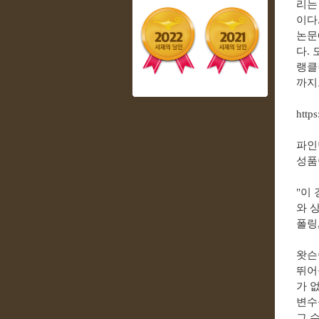
리
이다
논문
다
.
랭클
까지
http
파인
성품
"이
와 
폴링,
왓슨
뛰어
가 
변수
그 