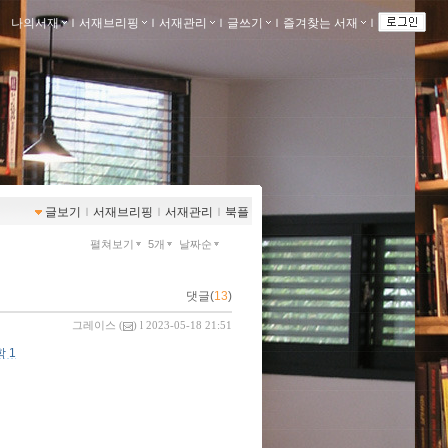
나의서재
ｌ
서재브리핑
ｌ
서재관리
ｌ
글쓰기
ｌ
즐겨찾는 서재
ｌ
글보기
ｌ
서재브리핑
ｌ
서재관리
ｌ
북플
펼쳐보기
5개
날짜순
댓글(
13
)
그레이스
(
) l 2023-05-18 21:51
 1