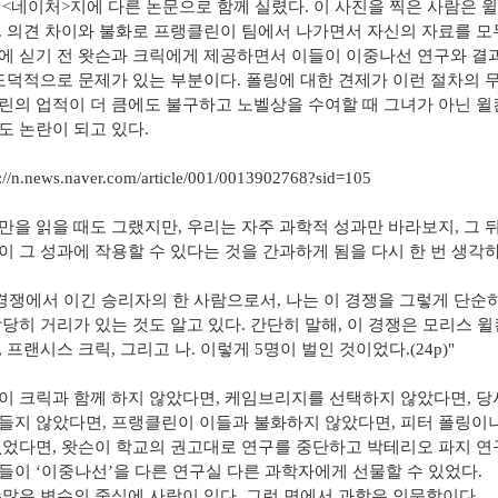
는
<
네이처
>
지에 다른 논문으로 함께 실렸다
.
이 사진을 찍은 사람은 
.
의견 차이와 불화로 프랭클린이 팀에서 나가면서 자신의 자료를 
에 싣기 전 왓슨과 크릭에게 제공하면서 이들이 이중나선 연구와 결과
도덕적으로 문제가 있는 부분이다
.
폴링에 대한 견제가 이런 절차의 
린의 업적이 더 큼에도 불구하고 노벨상을 수여할 때 그녀가 아닌 윌
도 논란이 되고 있다
.
s://n.news.naver.com/article/001/0013902768?sid=105
만을 읽을 때도 그랬지만, 우리는 자주 과학적 성과만 바라보지
,
그 
이 그 성과에 작용할 수 있다는 것을 간과하게 됨을 다시 한 번 생각
 경쟁에서 이긴 승리자의 한 사람으로서, 나는 이 경쟁을 그렇게 단순
상당히 거리가 있는 것도 알고 있다. 간단히 말해, 이 경쟁은 모리스 
 프랜시스 크릭, 그리고 나. 이렇게 5명이 벌인 것이었다.(24p)"
이 크릭과 함께 하지 않았다면
,
케임브리지를 선택하지 않았다면
,
당
들지 않았다면
,
프랭클린이 이들과 불화하지 않았다면
,
피터 폴링이나
없었다면
,
왓슨이 학교의 권고대로 연구를 중단하고 박테리오 파지 
들이
‘
이중나선
’
을 다른 연구실 다른 과학자에게 선물할 수 있었다
.
수많은 변수의 중심에 사람이 있다
.
그런 면에서 과학은 인문학이다
.