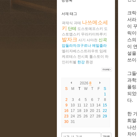
방명록
크릭
서재 태그
서라
나쓰메소세
곽재식
괴테
이 
키
단테
도스토예프스키
도
릭이
스토옙스키
무라카미하루키
발자크
신곡
스의
사기
사마천
압둘라자크구르나
에밀졸라
이 
엘리자베스스트라우트
임레
설을
케르테스
전시회
톨스토이
하
쓰이
인리히뵐
한강
환경
그들
과학
2026
8
폴링
S
M
T
W
T
F
S
되었
1
2
3
4
5
6
7
8
다
.
9
10
11
12
13
14
15
16
17
18
19
20
21
22
한 
23
24
25
26
27
28
29
희열
30
31
나선
차이