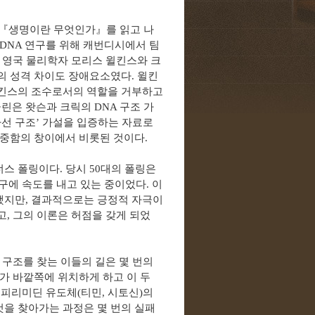
『
생명이란 무엇인가
』
를 읽고 나
DNA
연구를 위해 캐번디시에서 팀
.
영국 물리학자 모리스 윌킨스와 크
의 성격 차이도 장애요소였다
.
윌킨
킨스의 조수로서의 역할을 거부하고
클린은 왓슨과 크릭의
DNA
구조 가
선 구조
’
가설을 입증하는 자료로
신중함의 창이에서 비롯된 것이다
.
너스 폴링이다
.
당시
50
대의 폴링은
구에 속도를 내고 있는 중이었다
.
이
했지만
,
결과적으로는 긍정적 자극이
고
,
그의 이론은 허점을 갖게 되었
 구조를 찾는 이들의 길은 몇 번의
가 바깥쪽에 위치하게 하고 이 두
 피리미딘 유도체
(
티민
,
시토신
)
의
을 찾아가는 과정은 몇 번의 실패