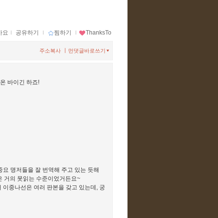
아요
ｌ
공유하기
ｌ
찜하기
ｌ
ThanksTo
ㅣ
주소복사
먼댓글바로쓰기
온 바이긴 하죠!
중요 명저들을 잘 번역해 주고 있는 듯해
판은 거의 못읽는 수준이었거든요~
 이중나선은 여러 판본을 갖고 있는데, 궁