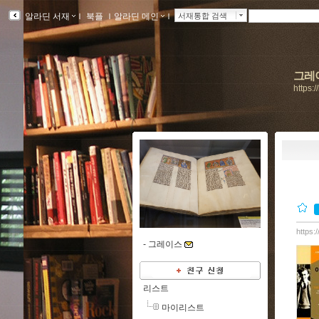
알라딘 서재
ｌ
북플
ｌ
알라딘 메인
ｌ
서재통합 검색
그레
https:
https:
-
그레이스
리스트
마이리스트