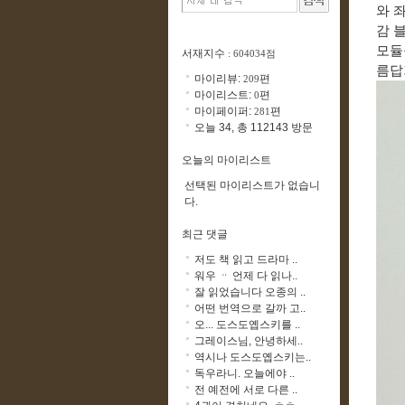
와 
감 
모듈
서재지수
: 604034점
름답
마이리뷰:
편
209
마이리스트:
편
0
마이페이퍼:
편
281
오늘 34, 총 112143 방문
오늘의 마이리스트
선택된 마이리스트가 없습니
다.
최근 댓글
저도 책 읽고 드라마 ..
워우 ᆢ 언제 다 읽나..
잘 읽었습니다 오종의 ..
어떤 번역으로 갈까 고..
오... 도스도옙스키를 ..
그레이스님, 안녕하세..
역시나 도스도옙스키는..
독우라니. 오늘에야 ..
전 예전에 서로 다른 ..