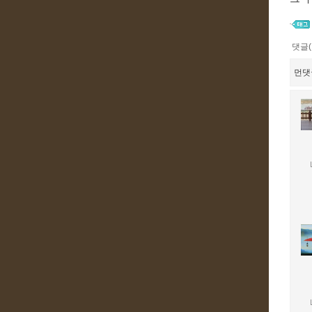
댓글(
먼댓