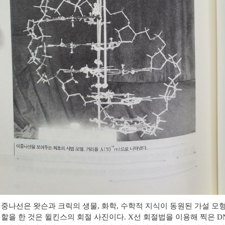
이중나선은 왓슨과 크릭의 생물
,
화학
,
수학적 지식이 동원된 가설 모
역할을 한 것은 윌킨스의 회절 사진이다
. X
선 회절법을 이용해 찍은
D