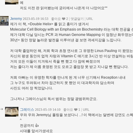
예
저도 이전 판 읽어봤는데 궁리에서 나온게 더 나았어요**
Jeremy
|
|
2023-05-19 16:53
좋아요
2
댓글달기
URL
제가 이 책, <Double Helix> 를 읽고 흥미가 생겨서
Molecular Cell Biology with an Emphasis on Biochemistry 라는 대학 전
제가 대학 다닐 당시는 PCR 과 Human Genome Mapping 이 엄청난 화두였는
30년+ 동안 정말 놀라운 발전을 이루어낸 걸 보면 격세지감을 느낍니다.
저 대학 졸업하던 해, 저희 학과 초청 연사로 그 유명한 Linus Pauling 이 왔었
자신의 평생 동안의 업적 자랑과 Vitamin C 얘기로 3시간 반 이상 연설하는 바
거의 모든 이들이 지겨워서 죽을 뻔 했고 다 잠에 빠졌으며
저는 졸다가 제 이름 호명된 것도 모르고 졸업장 못 받고 지나갈 뻔 했답니다.
저희 아빠는 이 유명한 학자를 만나게 된 게 너무 신기해서 Reception 내내
그 누구도 두려워서 차마 접근하지 못 했던 이 대과학자와 담소하며
사진도 여러 장 찍었답니다.
그나저나 그레이스님의 독서 범위는 정말 광범위하군요.
그레이스
|
2023-05-19 14:10
좋아요
1
URL
우와 우와 Jeremy님 폴링을 보셨다니 ...! 이 책에서는 달변에 강연도
^
전공까지 👍
시대를 앞서가셨네요