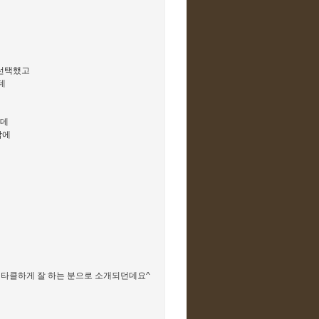
공을 선택했고
데
는데
람에
 스펙타클하게 잘 하는 분으로 소개되던데요^