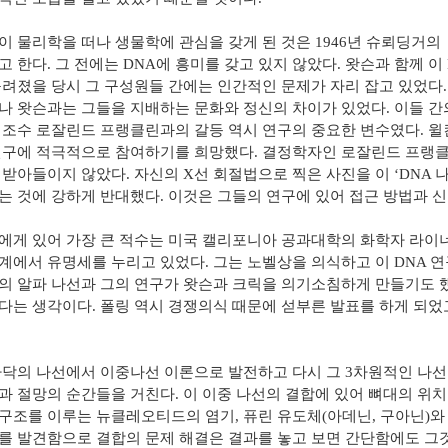
이 물리학을 떠나 생물학에 관심을 갖게 된 것은
1946
년 슈뢰딩거의
고 한다
.
그 전에는
DNA
에 흥미를 갖고 있지 않았다
.
왓슨과 함께 이
꾸려졌을 당시 그 구성원들 간에는 인간적인 문제가 자리 잡고 있었다
나 왓슨과는 그들을 지배하는 문화와 정신의 차이가 있었다
.
이들 간
 조수 로잘린드 프랭클린과의 갈등 역시 연구의 중요한 변수였다
.
윌
연구에 적극적으로 참여하기를 희망했다
.
결정학자인 로잘린드 프랭
 받아들이지 않았다
.
자신의
X
선 회절법으로 찍은 사진을 이
‘DNA
나
는 것에 강하게 반대했다
.
이것은 그들의 연구에 있어 접근 방법과 
에게 있어 가장 큰 적수는 미국 캘리포니아 공과대학의 화학자 라이
계에서 유명세를 누리고 있었다
.
그는 노벨상을 의식하고 이
DNA
연
의 알파 나선과 그의 연구가 왓슨과 크릭을 의기소침하게 만들기도 
다는 생각이다
.
폴링 역시 경쟁의식 때문에 섣부른 발표를 하게 되었
가닥의 나선에서 이중나선 이론으로 발전하고 다시 그
3
차원적인 나선
과 절망의 순간들을 거친다
.
이 이중 나선의 결합에 있어 뼈대의 위치
구조를 이루는 뉴클레오티드의 염기
,
퓨린 유도체
(
아데닌
,
구아닌
)
와
를 발견함으로 결합의 문제 해결은 결과를 놓고 보면 간단함에도 그것