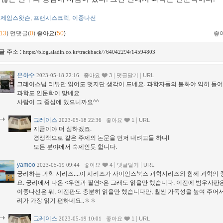
제임스왓슨
프랜시스크릭
이중나선
,
,
13
)
먼댓글(
0
)
좋아요(
50
)
좋
글 주소 :
https://blog.aladin.co.kr/trackback/764042294/14594803
은하수
|
|
2023-05-18 22:16
좋아요
3
댓글달기
URL
그레이스님 리뷰만 읽어도 멋지단 생각이 드네요. 과학자들의 불화야 익히 들어
과학도 인문학이 맞네요
사람이 그 중심에 있으니까요^^
그레이스
|
2023-05-18 22:36
좋아요
1
URL
지금이야 더 심하겠죠.
경쟁적으로 같은 주제의 논문을 먼저 내려고들 하니!
모든 분야에서 숙제인듯 합니다.
yamoo
|
|
2023-05-19 09:44
좋아요
4
댓글달기
URL
궁리하는 과학 시리즈....이 시리즈가 사이언스북스 과학시리즈와 함께 과학의 
요. 궁리에서 나온 <우연과 필연>은 그래도 읽을만 했습니다. 이전에 범우사
이중나선은 뭐, 이전판도 충분히 읽을만 했습니다만, 훨씬 가독성을 높여 주어서
리가 가장 읽기 편하네요..ㅎㅎ
그레이스
|
2023-05-19 10:01
좋아요
1
URL