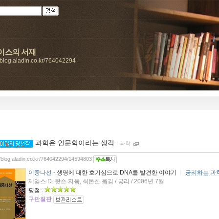
이스의 서재
//blog.aladin.co.kr/764042294
과학은 인문학이라는 생각
ｌ
과학
//blog.aladin.co.kr/764042294/14594803
이중나선
- 생명에 대한 호기심으로 DNA를 발견한 이야기
ㅣ
궁리하는 과학
제임스 D. 왓슨 지음, 최돈찬 옮김 / 궁리 / 2006년 7월
평점 :
구판절판