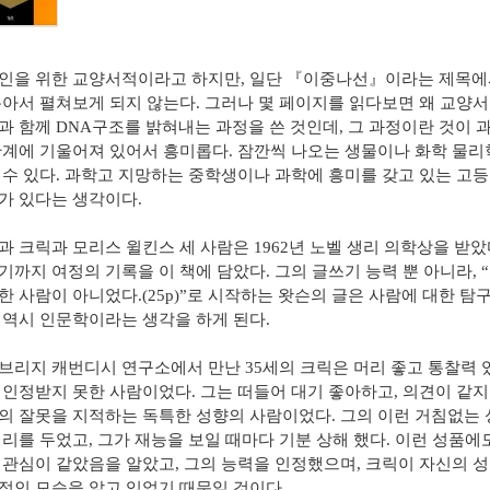
인을 위한 교양서적이라고 하지만
,
일단
『
이중나선
』
이라는 제목에
뽑아서 펼쳐보게 되지 않는다
.
그러나 몇 페이지를 읽다보면 왜 교양서
과 함께
DNA
구조를 밝혀내는 과정을 쓴 것인데
,
그 과정이란 것이 
관계에 기울어져 있어서 흥미롭다
.
잠깐씩 나오는 생물이나 화학 물리
 수 있다
.
과학고 지망하는 중학생이나 과학에 흥미를 갖고 있는 고
가 있다는 생각이다
.
과 크릭과 모리스 윌킨스 세 사람은
1962
년 노벨 생리 의학상을 받았
기까지 여정의 기록을 이 책에 담았다
.
그의 글쓰기 능력 뿐 아니라
, “
한 사람이 아니었다
.(25p)”
로 시작하는 왓슨의 글은 사람에 대한 탐구
 역시 인문학이라는 생각을 하게 된다
.
브리지 캐번디시 연구소에서 만난
35
세의 크릭은 머리 좋고 통찰력
 인정받지 못한 사람이었다
.
그는 떠들어 대기 좋아하고
,
의견이 같지
의 잘못을 지적하는 독특한 성향의 사람이었다
.
그의 이런 거침없는 
거리를 두었고
,
그가 재능을 보일 때마다 기분 상해 했다
.
이런 성품에도
 관심이 같았음을 알았고
,
그의 능력을 인정했으며
,
크릭이 자신의 성
적인 모습을 알고 있었기 때문일 것이다
.