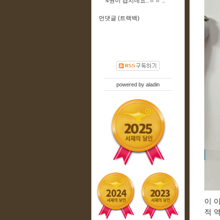
4권이 겹치네요..ㅎㅎ ..
먼댓글 (트랙백)
powered by
aladin
이 
적 