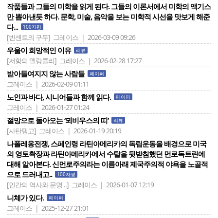
작품들과 그들의 미학을 읽게 된다. 그들의 이론서에서 미학의 액기스
만 뽑아낸듯 하다. 문학, 미술, 음악을 보는 미학적 시선을 맛보게 해준
다...
100자평
[빈센트의 구두]
그레이스 | 2026-03-09 09:26
우울이 희망적인 이유
리뷰
[저항의 멜랑콜리]
그레이스 | 2026-02-28 17:27
받아들여지지 않는 사람들
페이퍼
그레이스 | 2026-02-09 01:11
노인과 바다, 시니어들과 함께 읽다.
페이퍼
그레이스 | 2026-01-27 01:24
절망으로 돌아오는 ‘뫼비우스의 띠’
리뷰
[사탄탱고]
그레이스 | 2026-01-19 20:19
나폴레옹전쟁, 스페인령 라틴아메리카의 독립운동을 배경으로 미국
의 영토확장과 라틴아메리카에서 수탈을 뒷받침했던 먼로독트린에
대해 알아본다. 신먼로주의라는 이름아래 제국주의적 야욕을 노골적
으로 드러내고..
100자평
[인간의 역사와 문명 ..]
그레이스 | 2026-01-07 12:19
니체가 있다.
페이퍼
그레이스 | 2025-12-27 21:01