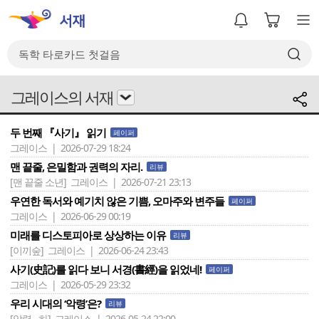
그레이스의 서재
두 번째 『사기』 읽기
페이퍼
그레이스 | 2026-07-29 18:24
맨 끝줄, 은밀함과 권력의 자리.
리뷰
[맨 끝줄 소년]
그레이스 | 2026-07-21 23:13
우연한 독서와 예기치 않은 기쁨, 오마주와 변주들
페이퍼
그레이스 | 2026-06-29 00:19
미래를 디스토피아로 상상하는 이유
리뷰
[이끼숲]
그레이스 | 2026-06-24 23:43
사기(史記)를 읽다 보니 서경(書經)을 읽었네!
페이퍼
그레이스 | 2026-05-29 23:32
우리 시대의 ‘악령’은?
리뷰
[악령 - 하]
그레이스 | 2026-05-24 22:00