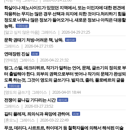
학살이나 제노사이드가 있었던 지역에서, 또는 이민자에 대한 편견에
작용하는 무지는 많은 경우 선택과 의지에 의한 것이다.처리하기 힘들
정도로 너무나 많은 정보가 들어오거나, 새로운 정보나 아직은 대응할
능력..
100자평
[알고 싶지 않은 마음]
그레이스 | 2026-04-29 21:25
문학 권태기 처방-어려운 책, 낭독.
페이퍼
그레이스 | 2026-04-27 21:05
연매장된 진실
리뷰
[연매장]
그레이스 | 2026-04-22 21:32
랑그, 스띨, 에크리뛰르, 작가가 말하는 언어, 문체, 글쓰기의 정의로 부
터 출발해야 한다. 외부의 권력으로부터 벗어나 작가의 문체가 완성되
도록 하는것, 그것이 영도의 글쓰기다. 발자크, 졸라, 플로베르의 글을
..
100자평
[영도의 글쓰기]
그레이스 | 2026-04-01 18:44
전쟁이 끝나길 기다리는 시간
페이퍼
그레이스 | 2026-03-27 23:52
길티 플레져, 죄의식과 욕망에 관하여.
리뷰
[혼모노]
그레이스 | 2026-03-22 22:49
푸코, 데리다, 사르트르, 하이데거 등 철학자들에 의해서 해석된 미술