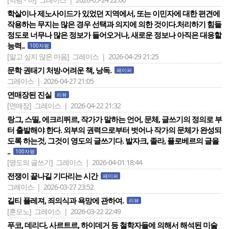
학살이나 제노사이드가 있었던 지역에서, 또는 이민자에 대한 편견에
작용하는 무지는 많은 경우 선택과 의지에 의한 것이다.처리하기 힘들
정도로 너무나 많은 정보가 들어오거나, 새로운 정보나 아직은 대응할
능력..
100자평
[알고 싶지 않은 마음]
그레이스 | 2026-04-29 21:25
문학 권태기 처방-어려운 책, 낭독.
페이퍼
그레이스 | 2026-04-27 21:05
연매장된 진실
리뷰
[연매장]
그레이스 | 2026-04-22 21:32
랑그, 스띨, 에크리뛰르, 작가가 말하는 언어, 문체, 글쓰기의 정의로 부
터 출발해야 한다. 외부의 권력으로부터 벗어나 작가의 문체가 완성되
도록 하는것, 그것이 영도의 글쓰기다. 발자크, 졸라, 플로베르의 글을
..
100자평
[영도의 글쓰기]
그레이스 | 2026-04-01 18:44
전쟁이 끝나길 기다리는 시간
페이퍼
그레이스 | 2026-03-27 23:52
길티 플레져, 죄의식과 욕망에 관하여.
리뷰
[혼모노]
그레이스 | 2026-03-22 22:49
푸코, 데리다, 사르트르, 하이데거 등 철학자들에 의해서 해석된 미술