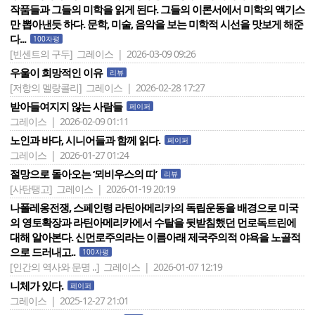
작품들과 그들의 미학을 읽게 된다. 그들의 이론서에서 미학의 액기스
만 뽑아낸듯 하다. 문학, 미술, 음악을 보는 미학적 시선을 맛보게 해준
다...
100자평
[빈센트의 구두]
그레이스 | 2026-03-09 09:26
우울이 희망적인 이유
리뷰
[저항의 멜랑콜리]
그레이스 | 2026-02-28 17:27
받아들여지지 않는 사람들
페이퍼
그레이스 | 2026-02-09 01:11
노인과 바다, 시니어들과 함께 읽다.
페이퍼
그레이스 | 2026-01-27 01:24
절망으로 돌아오는 ‘뫼비우스의 띠’
리뷰
[사탄탱고]
그레이스 | 2026-01-19 20:19
나폴레옹전쟁, 스페인령 라틴아메리카의 독립운동을 배경으로 미국
의 영토확장과 라틴아메리카에서 수탈을 뒷받침했던 먼로독트린에
대해 알아본다. 신먼로주의라는 이름아래 제국주의적 야욕을 노골적
으로 드러내고..
100자평
[인간의 역사와 문명 ..]
그레이스 | 2026-01-07 12:19
니체가 있다.
페이퍼
그레이스 | 2025-12-27 21:01