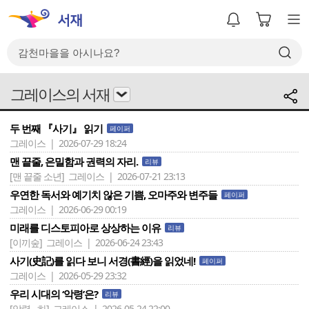
그레이스의 서재
두 번째 『사기』 읽기
페이퍼
그레이스 | 2026-07-29 18:24
맨 끝줄, 은밀함과 권력의 자리.
리뷰
[맨 끝줄 소년]
그레이스 | 2026-07-21 23:13
우연한 독서와 예기치 않은 기쁨, 오마주와 변주들
페이퍼
그레이스 | 2026-06-29 00:19
미래를 디스토피아로 상상하는 이유
리뷰
[이끼숲]
그레이스 | 2026-06-24 23:43
사기(史記)를 읽다 보니 서경(書經)을 읽었네!
페이퍼
그레이스 | 2026-05-29 23:32
우리 시대의 ‘악령’은?
리뷰
[악령 - 하]
그레이스 | 2026-05-24 22:00