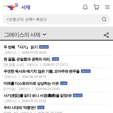
그레이스의 서재
두 번째 『사기』 읽기
페이퍼
그레이스 | 2026-07-29 18:24
맨 끝줄, 은밀함과 권력의 자리.
리뷰
[맨 끝줄 소년]
그레이스 | 2026-07-21 23:13
우연한 독서와 예기치 않은 기쁨, 오마주와 변주들
페이퍼
그레이스 | 2026-06-29 00:19
미래를 디스토피아로 상상하는 이유
리뷰
[이끼숲]
그레이스 | 2026-06-24 23:43
사기(史記)를 읽다 보니 서경(書經)을 읽었네!
페이퍼
그레이스 | 2026-05-29 23:32
우리 시대의 ‘악령’은?
리뷰
[악령 - 하]
그레이스 | 2026-05-24 22:00