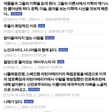
작품들과 그들의 미학을 읽게 된다. 그들의 이론서에서 미학의 액기스
만 뽑아낸듯 하다. 문학, 미술, 음악을 보는 미학적 시선을 맛보게 해준
다...
100자평
[빈센트의 구두]
그레이스 | 2026-03-09 09:26
우울이 희망적인 이유
리뷰
[저항의 멜랑콜리]
그레이스 | 2026-02-28 17:27
받아들여지지 않는 사람들
페이퍼
그레이스 | 2026-02-09 01:11
노인과 바다, 시니어들과 함께 읽다.
페이퍼
그레이스 | 2026-01-27 01:24
절망으로 돌아오는 ‘뫼비우스의 띠’
리뷰
[사탄탱고]
그레이스 | 2026-01-19 20:19
나폴레옹전쟁, 스페인령 라틴아메리카의 독립운동을 배경으로 미국
의 영토확장과 라틴아메리카에서 수탈을 뒷받침했던 먼로독트린에
대해 알아본다. 신먼로주의라는 이름아래 제국주의적 야욕을 노골적
으로 드러내고..
100자평
[인간의 역사와 문명 ..]
그레이스 | 2026-01-07 12:19
니체가 있다.
페이퍼
그레이스 | 2025-12-27 21:01