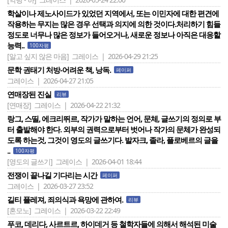
학살이나 제노사이드가 있었던 지역에서, 또는 이민자에 대한 편견에
작용하는 무지는 많은 경우 선택과 의지에 의한 것이다.처리하기 힘들
정도로 너무나 많은 정보가 들어오거나, 새로운 정보나 아직은 대응할
능력..
100자평
[알고 싶지 않은 마음]
그레이스 | 2026-04-29 21:25
문학 권태기 처방-어려운 책, 낭독.
페이퍼
그레이스 | 2026-04-27 21:05
연매장된 진실
리뷰
[연매장]
그레이스 | 2026-04-22 21:32
랑그, 스띨, 에크리뛰르, 작가가 말하는 언어, 문체, 글쓰기의 정의로 부
터 출발해야 한다. 외부의 권력으로부터 벗어나 작가의 문체가 완성되
도록 하는것, 그것이 영도의 글쓰기다. 발자크, 졸라, 플로베르의 글을
..
100자평
[영도의 글쓰기]
그레이스 | 2026-04-01 18:44
전쟁이 끝나길 기다리는 시간
페이퍼
그레이스 | 2026-03-27 23:52
길티 플레져, 죄의식과 욕망에 관하여.
리뷰
[혼모노]
그레이스 | 2026-03-22 22:49
푸코, 데리다, 사르트르, 하이데거 등 철학자들에 의해서 해석된 미술