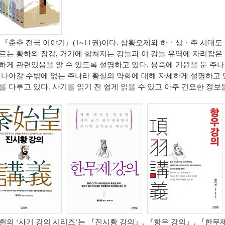
저
『
춘추 전국 이야기
』
(1~11
권
)
이다
.
삼황오제와 하
ㆍ
상
ㆍ
주 시대도
르는 황하와 장강
,
거기에 합쳐지는 강들과 이 강들 유역에 자리잡은
하게 관련있음을 알 수 있도록 설명하고 있다
.
융족에 기원을 둔 주
 나아갈 수밖에 없는 주나라 황실의 약화에 대해 자세하게 설명하고
를 다루고 있다
.
사기를 읽기 전 쉽게 읽을 수 있고 아주 긴요한 정보
췬의
‘
사기 강의 시리즈
’
는
『
진시황 강의
』
,
『
항우 강의
』
,
『
한무