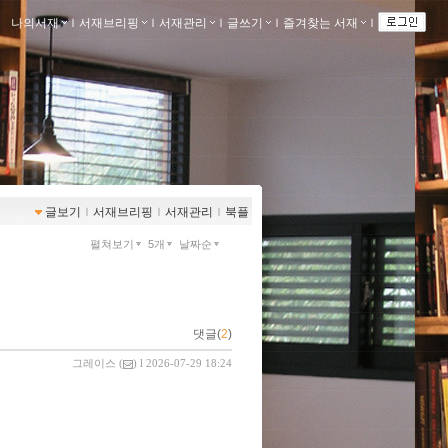
나의서재
ｌ
서재브리핑
ｌ
서재관리
ｌ
글쓰기
ｌ
즐겨찾는 서재
ｌ
글보기
ｌ
서재브리핑
ｌ
서재관리
ｌ
북플
펼쳐보기
5개
날짜순
댓글(
2
)
그레이스
(
) l 2026-07-29 18:24