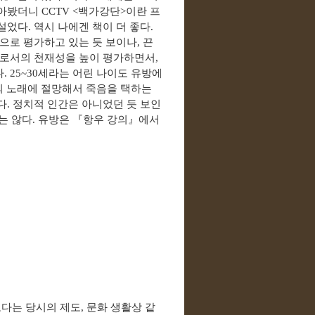
찾아봤더니
CCTV <
백가강단
>
이란 프
낯설었다
.
역시 나에겐 책이 더 좋다
.
으로 평가하고 있는 듯 보이나
,
끈
수로서의 천재성을 높이 평가하면서
,
다
. 25~30
세라는 어린 나이도 유방에
 노래에 절망해서 죽음을 택하는
다
.
정치적 인간은 아니었던 듯 보인
는 않다
.
유방은
『
항우 강의
』
에서
보다는 당시의 제도
,
문화 생활상 같