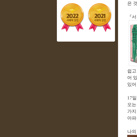
은 
『
서
쉽고
어 
있어
17
오는
가지
아파
나의