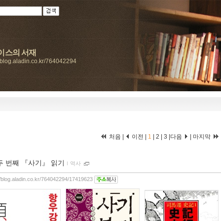
이스의 서재
//blog.aladin.co.kr/764042294
처음 |
이전 |
1
|
2
|
3
|
다음
|
마지막
두 번째 『사기』 읽기
ｌ
역사
//blog.aladin.co.kr/764042294/17419623