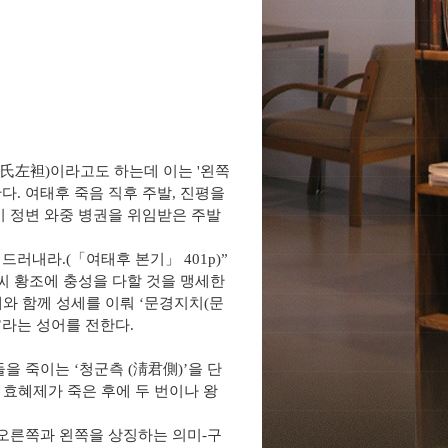
氏左袒
)
이라고도 하는데 이는
'
왼쪽
한다
.
여태후 죽음 직후 주발
,
진평을
이 정변 와중 병권을 위임받은 주발
 드러내라
.(
「
여태후 본기
」
401p)”
씨 황조에 충성을 다할 것을 맹세한
제와 함께 성세를 이뤄
‘
문경지치
(
문
’
라는 성어를 전한다
.
들을 죽이는
‘
청군측
(
淸君側
)’
을 단
효혜제가 죽은 후에 두 번이나 왕
 오른쪽과 왼쪽을 상징하는 의미
-
구