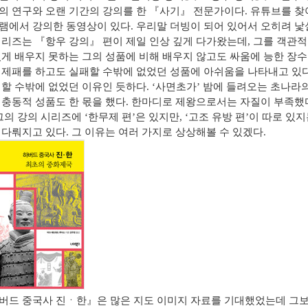
의 연구와 오랜 기간의 강의를 한
『
사기
』
전문가이다
.
유튜브를 
램에서 강의한 동영상이 있다
.
우리말 더빙이 되어 있어서 오히려 
시리즈는
『
항우 강의
』
편이 제일 인상 깊게 다가왔는데
,
그를 객관적
있게 배우지 못하는 그의 성품에 비해 배우지 않고도 싸움에 능한 장
 제패를 하고도 실패할 수밖에 없었던 성품에 아쉬움을 나타내고 있
패할 수밖에 없었던 이유인 듯하다
. ‘
사면초가
’
밤에 들려오는 초나라의
 충동적 성품도 한 몫을 했다
.
한마디로 제왕으로서는 자질이 부족했
그의 강의 시리즈에
‘
한무제 편
’
은 있지만
, ‘
고조 유방 편
’
이 따로 있지
 다뤄지고 있다
.
그 이유는 여러 가지로 상상해볼 수 있겠다
.
버드 중국사 진
ㆍ
한
』
은 많은 지도 이미지 자료를 기대했었는데 그