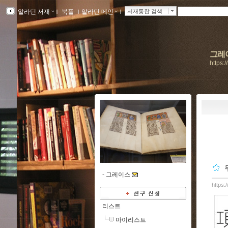
알라딘 서재
ｌ
북플
ｌ
알라딘 메인
ｌ
서재통합 검색
그레
https:
-
그레이스
https:
리스트
마이리스트