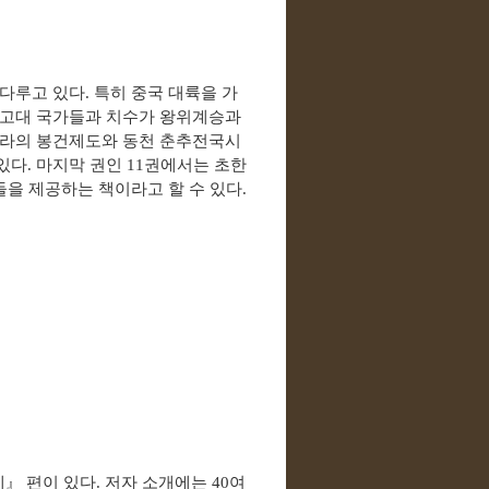
 다루고 있다
.
특히 중국 대륙을 가
 고대 국가들과 치수가 왕위계승과
나라의 봉건제도와 동천 춘추전국시
 있다
.
마지막 권인
11
권에서는 초한
들을 제공하는 책이라고 할 수 있다
.
제
』
편이 있다
.
저자 소개에는
40
여