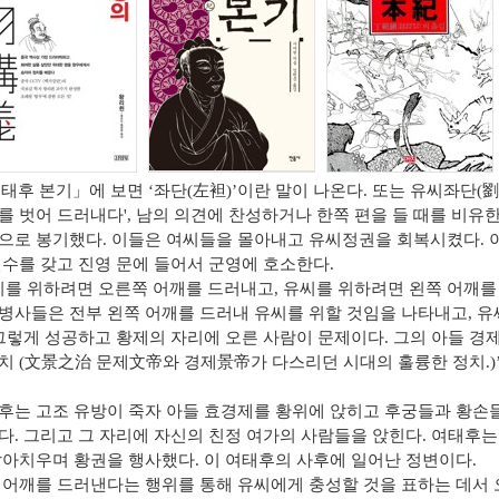
태후 본기
」
에 보면
‘
좌단
(
左袒
)’
이란 말이 나온다
.
또는 유씨좌단
(
劉
를 벗어 드러내다
',
남의 의견에 찬성하거나 한쪽 편을 들 때를 비유
으로 봉기했다
.
이들은 여씨들을 몰아내고 유씨정권을 회복시켰다
.
인수를 갖고 진영 문에 들어서 군영에 호소한다
.
씨를 위하려면 오른쪽 어깨를 드러내고
,
유씨를 위하려면 왼쪽 어깨를
병사들은 전부 왼쪽 어깨를 드러내 유씨를 위할 것임을 나타내고
,
유
그렇게 성공하고 황제의 자리에 오른 사람이 문제이다
.
그의 아들 경
지치
(
文景之治
문제
文帝
와 경제
景帝
가 다스리던 시대의 훌륭한 정치
.)
후는 고조 유방이 죽자 아들 효경제를 황위에 앉히고 후궁들과 황손
다
.
그리고 그 자리에 자신의 친정 여가의 사람들을 앉힌다
.
여태후는 
갈아치우며 황권을 행사했다
.
이 여태후의 사후에 일어난 정변이다
.
 어깨를 드러낸다는 행위를 통해 유씨에게 충성할 것을 표하는 데서