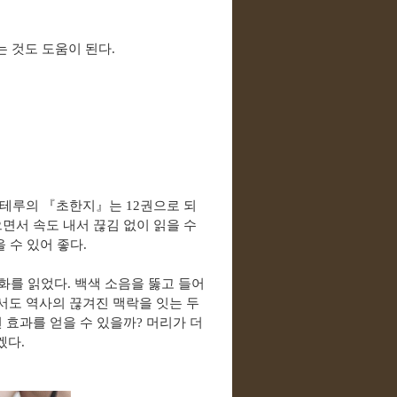
는 것도 도움이 된다
.
츠테루의
『
초한지
』
는
12
권으로 되
면서 속도 내서 끊김 없이 읽을 수
을 수 있어 좋다
.
만화를 읽었다
.
백색 소음을 뚫고 들어
서도 역사의 끊겨진 맥락을 잇는 두
 효과를 얻을 수 있을까
?
머리가 더
겠다
.