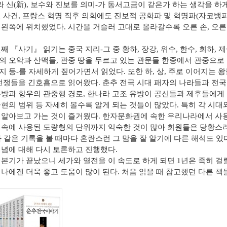
와 신
(
新
),
보수와 진보를 의미
-
가 동서고금이 같은가 하는 생각을 하
된 사건
,
프랑스 혁명 직후 의회에도 진보적 공화파 및 혁명파
(
자코뱅
 왼쪽에 위치했었다
.
시간을 거슬러 고대로 올라갈수록 오른 손
,
오른
번째
『
사기
』
읽기는 중국 지리
-
그 중 황하
,
장강
,
위수
,
한수
,
회하
,
제
의 오악과 산맥들
,
관중 땅을 두르고 있는 관문들 한중에서 관중으로
지 등
-
를 자세하게 짚어가면서 읽었다
.
또한 하
,
상
,
주로 이어지는 왕
전쟁들을 긴호흡으로 읽어왔다
.
춘추 전국 시대 패자의 나라들과 전국
유방과 항우의 관중행 경로
,
한나라 고조 유방이 공신들과 제후들에게 
군현의 범위 등 자세히 볼수록 알게 되는 것들이 많았다
.
특히 각 시대
 알아보고 가는 것이 즐거웠다
.
한자문화권에 속한 우리나라에서 사
 속에 사용된 도량형의 단위까지 익숙한 것이 많아 회원들은 당황스
 같은 기록을 볼 때마다 혼란스런 그 맘을 잘 알기에 다른 해석도 있
개념에 대해 다시 토론하고 진행했다
.
 본기가 끝났으니 세가와 열전을 이 속도로 하게 되면
1
년은 족히 걸
 나에겐 더욱 좋고 도움이 많이 된다
.
처음 읽을 때 참고했던 다른 책