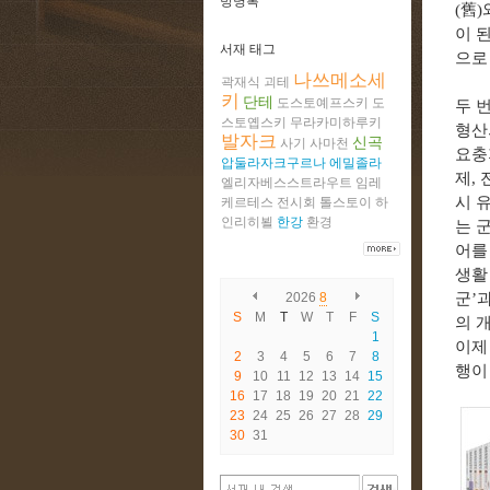
방명록
(
舊
)
이 
서재 태그
으로
나쓰메소세
곽재식
괴테
키
단테
도스토예프스키
도
두 
스토옙스키
무라카미하루키
형산
발자크
신곡
사기
사마천
요충
압둘라자크구르나
에밀졸라
제
,
엘리자베스스트라우트
임레
시 
케르테스
전시회
톨스토이
하
인리히뵐
한강
환경
는 
어를
생활
2026
8
군
’
과
S
M
T
W
T
F
S
의 
1
이제
2
3
4
5
6
7
8
행이
9
10
11
12
13
14
15
16
17
18
19
20
21
22
23
24
25
26
27
28
29
30
31