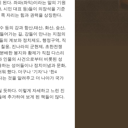
게 된다
.
좌파
(
좌익
)
이라는 말의 기원
파
,
시민 대표 등
)
들이 의장석을 기준
 쪽 자리는 힘과 권력을 상징한다
.
수 등의 강과 항산
,
태산
,
화산
,
숭산
,
 들어가는 길
,
강들이 만나는 지점의
들의 계보와 정치제도
,
행정구역
,
직
 칠웅
,
진나라의 군현제
,
초한전쟁
분배한 봉지와 황제가 직접 다스리
와 인물의 사건으로부터 비롯된 성
용하는 성어들이나 정치이념과 문화
,
러워 했다
.
더구나
‘
기자
’
나
‘
한
4
다는 것을 알려주고 더 나아가 국가
릴 듯하다
.
이렇게 자세하고 느린 진
들에 추가하여 보게 된 책들이 많다
.