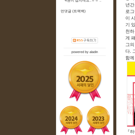
4권이 겹치네요..ㅎㅎ ..
년간
먼댓글 (트랙백)
로그
이 
기 
천하
게 
그의
다
.
powered by
aladin
함께
『
하