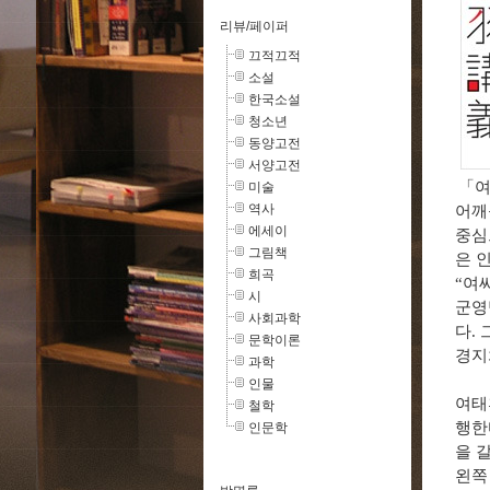
리뷰/페이퍼
끄적끄적
소설
한국소설
청소년
동양고전
서양고전
「
여
미술
역사
어깨
에세이
중심
그림책
은 
희곡
“
여
시
군영
사회과학
다
.
문학이론
경
과학
인물
여태
철학
행한
인문학
을 
왼쪽