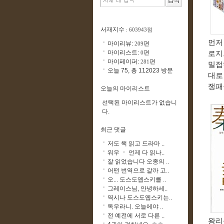
서재지수
: 603943점
먼
마이리뷰:
편
209
마이리스트:
편
0
로지
마이페이퍼:
편
281
밀접
오늘 75, 총 112023 방문
대로
쟁패
오늘의 마이리스트
선택된 마이리스트가 없습니
다.
최근 댓글
저도 책 읽고 드라마 ..
워우 ᆢ 언제 다 읽나..
잘 읽었습니다 오종의 ..
어떤 번역으로 갈까 고..
오... 도스도옙스키를 ..
그레이스님, 안녕하세..
역시나 도스도옙스키는..
독우라니. 오늘에야 ..
전 예전에 서로 다른 ..
왕리