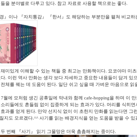
것들을 분야별로 다루고 있다
.
참고 자료로 사용할 책으로는 좋다
.
경
』
이나
『
자치통감
』 『
한서
』
도 해당하는 부분만을 펼쳐 비교하
 재미있게 이해할 수 있는 책들 중 최고는 만화책이다
.
요코야마 미
있다
.
이런 역사 만화는 생각 보다 자세하고 중요한 내용들이 담겨 있으
 전체를 꿰는 데 도움이 된다
.
일단 쉬고 싶을 때 가벼운 마음으로 읽
일
7
월에 모처럼 생긴 공휴일에 막내와 함께
cafe-hopping
을 하며 이 
 소리들에도 흔들림 없이 집중하게 되는 효과가 있다
.
머리를 식히면
 효과를 얻게 된다
.
만약 선지식 없이 이 초한지 만화를 읽는다면 그런
질지도 모르겠다
.^^
사기를 읽는 배경지식을 얻는 도움을 받을 수 있
 두 번째
『
사기
』
읽기 그물망은 더욱 촘촘해지는 중이다
.