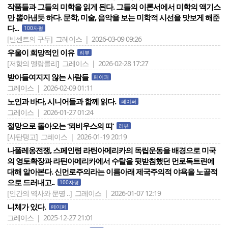
작품들과 그들의 미학을 읽게 된다. 그들의 이론서에서 미학의 액기스
만 뽑아낸듯 하다. 문학, 미술, 음악을 보는 미학적 시선을 맛보게 해준
다...
100자평
[빈센트의 구두]
그레이스 | 2026-03-09 09:26
우울이 희망적인 이유
리뷰
[저항의 멜랑콜리]
그레이스 | 2026-02-28 17:27
받아들여지지 않는 사람들
페이퍼
그레이스 | 2026-02-09 01:11
노인과 바다, 시니어들과 함께 읽다.
페이퍼
그레이스 | 2026-01-27 01:24
절망으로 돌아오는 ‘뫼비우스의 띠’
리뷰
[사탄탱고]
그레이스 | 2026-01-19 20:19
나폴레옹전쟁, 스페인령 라틴아메리카의 독립운동을 배경으로 미국
의 영토확장과 라틴아메리카에서 수탈을 뒷받침했던 먼로독트린에
대해 알아본다. 신먼로주의라는 이름아래 제국주의적 야욕을 노골적
으로 드러내고..
100자평
[인간의 역사와 문명 ..]
그레이스 | 2026-01-07 12:19
니체가 있다.
페이퍼
그레이스 | 2025-12-27 21:01