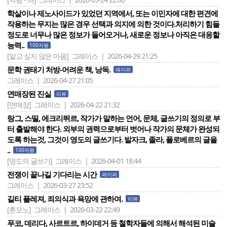
학살이나 제노사이드가 있었던 지역에서, 또는 이민자에 대한 편견에
작용하는 무지는 많은 경우 선택과 의지에 의한 것이다.처리하기 힘들
정도로 너무나 많은 정보가 들어오거나, 새로운 정보나 아직은 대응할
능력..
100자평
[알고 싶지 않은 마음]
그레이스 | 2026-04-29 21:25
문학 권태기 처방-어려운 책, 낭독.
페이퍼
그레이스 | 2026-04-27 21:05
연매장된 진실
리뷰
[연매장]
그레이스 | 2026-04-22 21:32
랑그, 스띨, 에크리뛰르, 작가가 말하는 언어, 문체, 글쓰기의 정의로 부
터 출발해야 한다. 외부의 권력으로부터 벗어나 작가의 문체가 완성되
도록 하는것, 그것이 영도의 글쓰기다. 발자크, 졸라, 플로베르의 글을
..
100자평
[영도의 글쓰기]
그레이스 | 2026-04-01 18:44
전쟁이 끝나길 기다리는 시간
페이퍼
그레이스 | 2026-03-27 23:52
길티 플레져, 죄의식과 욕망에 관하여.
리뷰
[혼모노]
그레이스 | 2026-03-22 22:49
푸코, 데리다, 사르트르, 하이데거 등 철학자들에 의해서 해석된 미술