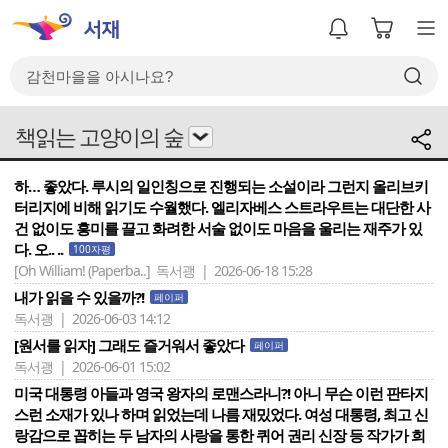
책읽는 고양이의 숲
하… 좋았다. 루시의 일인칭으로 진행되는 소설이라 그런지 올리브키
터리지에 비해 읽기도 수월했다. 엘리자베스 스트라우트는 대단한 사
건 없이도 흥미를 끌고 화려한 서술 없이도 마음을 울리는 재주가 있
다. 오.. ..
100자평
[Oh William! (Paperba..]
독서괭 | 2026-06-18 15:28
내가 읽을 수 있을까?!
페이퍼
독서괭 | 2026-06-03 14:12
[원서를 읽자] 그래도 즐거워서 좋았다
페이퍼
독서괭 | 2026-06-01 15:02
미국 대통령 아들과 영국 왕자의 로맨스라니?! 아니 무슨 이런 판타지
스런 소재가 있나 하며 읽었는데 나름 재밌었다. 여성 대통령, 최고 신
랑감으로 꼽히는 두 남자의 사랑을 통한 퀴어 권리 신장 등 작가가 희