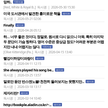
망하..
100자평
[Red, White & Royal B..]
독서괭 | 2026-05-30 15:30
미국 도서관에서 발견한 흥미로운 책들
페이퍼
독서괭 | 2026-05-21 02:06
Finally
페이퍼
독서괭 | 2026-04-26 05:12
하… 너무 좋은 것이다, 정말로. 원서로 다시 읽으니 더욱. 특히 마지막
두 문단이 가슴 찡하다. 영어 수준은 중상급 정도? 어려운 부분은 어렵
지만 내내 어렵지는 않다.
100자평
[Olive Kitteridge (Pa..]
독서괭 | 2026-04-15 13:40
빨강이하양이파랑이
페이퍼
독서괭 | 2026-04-11 12:15
She always played his song be...
페이퍼
독서괭 | 2026-03-25 13:57
말로만 듣던 반스앤노블! 천천히 둘러보지는 못했지만...
페이퍼
독서괭 | 2026-03-18 13:17
제자리란?
페이퍼
독서괭 | 2026-02-14 10:40
http://bookple.aladin.co.kr/~...
페이퍼