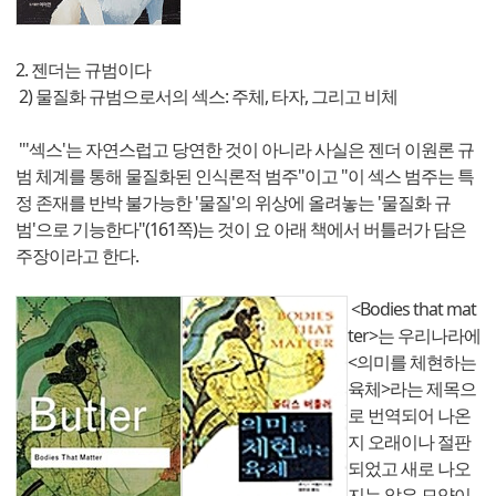
2. 젠더는 규범이다
2) 물질화 규범으로서의 섹스: 주체, 타자, 그리고 비체
"'섹스'는 자연스럽고 당연한 것이 아니라 사실은 젠더 이원론 규
범 체계를 통해 물질화된 인식론적 범주"이고 "이 섹스 범주는 특
정 존재를 반박 불가능한 '물질'의 위상에 올려놓는 '물질화 규
범'으로 기능한다"(161쪽)는 것이 요 아래 책에서 버틀러가 담은
주장이라고 한다.
<Bodies that mat
ter>는 우리나라에
<의미를 체현하는
육체>라는 제목으
로 번역되어 나온
지 오래이나 절판
되었고 새로 나오
지는 않은 모양이