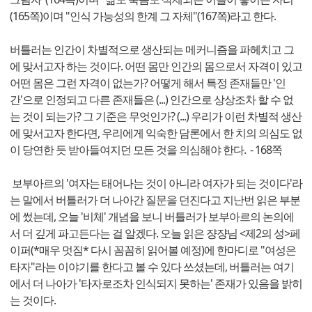
(165쪽)이며 "인식 가능성의 한계 그 자체"(167쪽)라고 한다.
버틀러는 인간이 차별적으로 생산되는 메커니즘을 파헤치고 그
에 맞서고자 하는 것이다. 어떤 몸만 인간의 몸으로서 자격이 있고
어떤 몸은 그런 자격이 없는가? 어떻게 해서 특정 존재들만 '인
간'으로 인정되고 다른 존재들은 (...) 인간으로 상상조차 할 수 없
는 것이 되는가? 그 기준은 무엇인가? (...) 우리가 이런 차별적 생산
에 맞서고자 한다면, 우리에게 익숙한 담론에서 한 치의 의심도 없
이 당연한 듯 받아들여지던 모든 것을 의심해야 한다. - 168쪽
보부아르의 '여자는 태어나는 것이 아니라 여자가 되는 것이다'라
는 말에서 버틀러가 더 나아간 질문을 던진다고 지난번 읽은 부분
에 썼는데, 오늘 '비체' 개념을 보니 버틀러가 보부아르의 논의에
서 더 깊게 파고든다는 걸 알겠다. 오늘 읽은 쟝쟝님 <제2의 성>페
이퍼(*매우 멋짐* 다시 꼼꼼히 읽어볼 예정)에 한마디로 "여성은
타자"라는 이야기를 한다고 볼 수 있다 쓰셨는데, 버틀러는 여기
에서 더 나아가 '타자로조차 인식되지 못하는' 존재가 있음을 밝히
는 것이다.