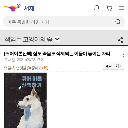
책읽는 고양이의 숲
[퀴어이론산책] 삶도 죽음도 삭제되는 이들이 놓이는 자리
메뉴
독서괭 2021/09/28 17:21
8
0
19
댓글 (
)
먼댓글 (
)
좋아요 (
)