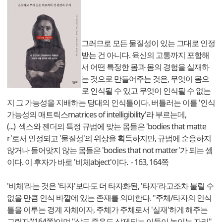
그러므로 모든 물질성이 있는 그대로 인정
받는 건 아니다. 육신의 고통까지 포함해
서 어떤 특정한 몸과 몸의 경험을 실재하
는 것으로 만들어주는 것은, 무엇이 몸으
로 인식될 수 있고 무엇이 인식될 수 없는
지 그 가능성을 지배하는 당대의 인식틀이다. 버틀러는 이를 '인식
가능성의 매트릭스matrices of intelligibility'라 부르는데,
(...) 섹스와 젠더의 특정 규범에 맞는 몸들은 'bodies that matte
r'로서 인정되고 '물질성'의 위상을 획득하지만, 규범에 순응하지
않거나 들어맞지 않는 몸들은 'bodies that not matter'가 되는 셈
이다. 이 후자가 바로 '비체abject'이다. - 163, 164쪽
'비체'라는 것은 '타자'보다도 더 타자화된, '타자'라고조차 불릴 수
없을 만큼 인식 바깥에 있는 존재를 의미한다. "주체/타자의 인식
틀을 이루는 경계 자체이자, 주체가 주체로서 '실재'하게 해주는
그림자"(164쪽)이며 "삶도 죽음도 삭제되는 이들이 놓이는 자리"