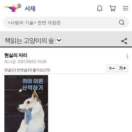
책읽는 고양이의 숲
현실의 자리
메뉴
독서괭 2021/08/02 16:49
2
0
26
댓글 (
)
먼댓글 (
)
좋아요 (
)