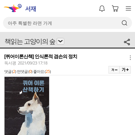
책읽는 고양이의 숲
[퀴어이론산책] 인식론적 겸손의 정치
메뉴
독서괭 2021/09/23 17:18
2
0
25
댓글 (
)
먼댓글 (
)
좋아요 (
)