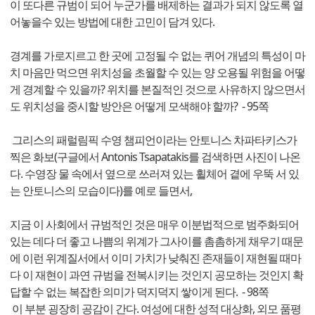
이 또다른 규범이 되어 누군가를 배제하는 결과가 되지 않도록 열
어놓을수 있는 방법에 대한 고민이 담겨 있다.
경계를 가로지르고 한 곳에 고정될 수 없는 퀴어 개념의 특성이 마
치 마음만 먹으면 위치성을 초월할 수 있는 양 오용될 위험을 어떻
게 경계할 수 있을까? 위치를 본질적인 것으로 사유하지 않으면서
도 위치성을 중시할 방안은 어떻게 모색해야 할까? - 95쪽
그리스의 패럴림픽 수영 챔피언이라는 안토니스 차파타키스가
찍은 화보(구글에서 Antonis Tsapatakis를 검색하면 사진이 나온
다. 수영장 물 속에서 옆으로 쓰러져 있는 휠체어 곁에 우뚝 서 있
는 안토니스의 모습이다)를 예로 들면서,
지금 이 사회에서 규범적인 것은 매우 이분법적으로 범주화되어
있는 데다 더 좋고 나쁨의 위계가 그사이를 촘촘하게 채우기 때문
에 이런 위계질서에서 이미 가치가 낮춰진 존재들이 재현될 때마
다 이 재현이 과연 규범을 전복시키는 것인지 공모하는 것인지 확
답할 수 없는 복잡한 의미가 덕지덕지 쌓이게 된다. - 98쪽
이 부분 굉장히 공감이 간다. 여성에 대한 성적 대상화, 외모 품평