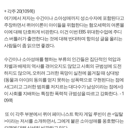
+ 각주 20(109쪽)
여기에서 저자는 수간이나 소아성애까지 성소수자에 포함된다고
주장하면서 퀴어이론이 아이들을 위협한다는 혐오세력의 여론몰
이에 대해 단호하게 비판한다. 이건 이번 EBS 위대한수업에 주디
스 버틀러가 출연한다는 것에 대해 반대하며 항의성 글을 올리는
사람들이 좀 읽으면 좋겠다.
수간이나 소아성애를 행하는 부류의 인간들은 집단적인 억압과
차별과 배제의 역사를 겪어오지도 않았고 사회의 규범성에 도전
하지도 않으며, 오히려 그러한 욕망이 실천에 옮겨질 때 상대방
(동물과 아이)의 동의를 얻지 못하는 성폭력으로 구현된다는 점에
서(그리고 그러한 범죄를 저지르는 대다수가 남성이라는 점에서)
이 사회를 지배하는 특정한 폭력적 규범성을 따르고 강화한다. - 1
09쪽
또 이 각주 부분에서 퀴어 페미니스트 학자 게일 루빈이 쓴 <일탈
>이라는 저서를 소개하면서, 그에게 붙은 소아성애를 옹호했다는
오명에 대해 상세히 비판하고 있다.