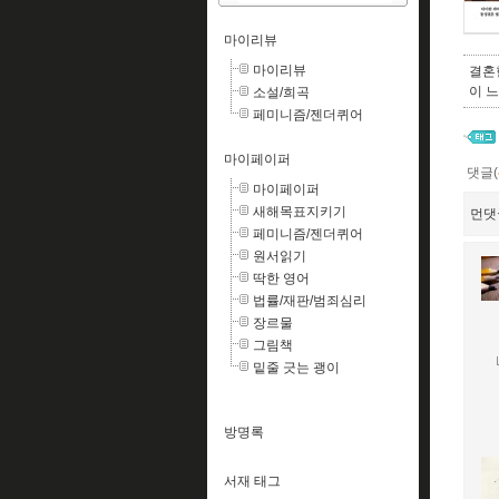
마이리뷰
마이리뷰
결혼
이 
소설/희곡
페미니즘/젠더퀴어
마이페이퍼
댓글(
마이페이퍼
새해목표지키기
먼댓
페미니즘/젠더퀴어
원서읽기
딱한 영어
법률/재판/범죄심리
장르물
그림책
밑줄 긋는 괭이
방명록
서재 태그