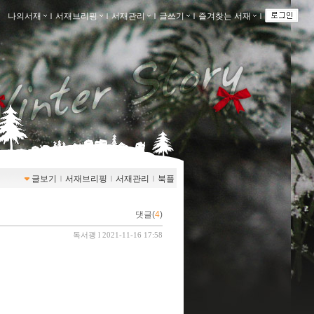
나의서재
ｌ
서재브리핑
ｌ
서재관리
ｌ
글쓰기
ｌ
즐겨찾는 서재
ｌ
글보기
ｌ
서재브리핑
ｌ
서재관리
ｌ
북플
댓글(
4
)
독서괭
l 2021-11-16 17:58