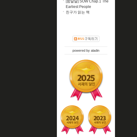
[함달달] SOW Chap.1 The
Earliest People
친구가 읽는 책
powered by
aladin