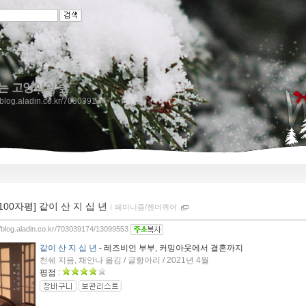
는 고양이의 숲
//blog.aladin.co.kr/703039174
[100자평] 같이 산 지 십 년
ｌ
페미니즘/젠더퀴어
//blog.aladin.co.kr/703039174/13099553
같이 산 지 십 년
- 레즈비언 부부, 커밍아웃에서 결혼까지
천쉐 지음, 채안나 옮김 / 글항아리 / 2021년 4월
평점 :