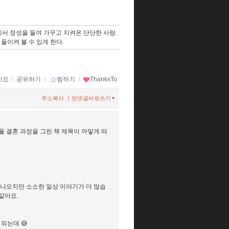
에서 정성을 들여 가꾸고 지켜온 단단한 사랑
돌이켜 볼 수 있게 한다.
아요
ｌ
공유하기
ｌ
찜하기
ｌ
ThanksTo
ㅣ
주소복사
먼댓글바로쓰기
플 결혼 과정을 그린 책 제목이 까맣게 떠
 나오지만 소소한 일상 이야기가 더 많습
같아요.
되는데 😅