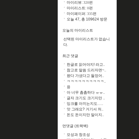
마이리뷰:
편
320
마이리스트:
편
0
마이페이퍼:
편
335
오늘 47, 총 109624 방문
오늘의 마이리스트
선택된 마이리스트가 없습니
다.
최근 댓글
한글로 읽어야지! 라고..
참고로 말씀 드리자면~..
왔다 가셨다고 들었어..
ㅋㅋㅋㅋㅋㅋㅋㅋㅋㅋ..
응
아 너무 촘촘하다 ㅠㅠ..
글자 크기도 크기지만 ..
잉크를 아끼는지도…..
앗 그래요? 거기서 처..
돈도 돈이지만 말이지..
먼댓글 (트랙백)
모성과 창조성