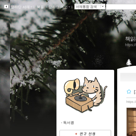
알라딘 서재
ｌ
북플
ｌ
알라딘 메인
ｌ
서재통합 검색
책읽
https:
https:
-
독서괭