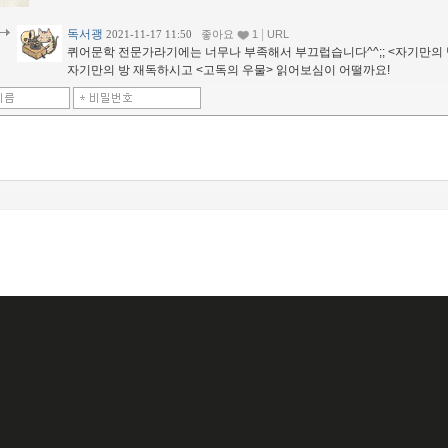
독서괭
|
2021-11-17 11:50
좋아요
1
URL
퀴어문학 전문가라기에는 너무나 부족해서 부끄럽습니다^^;; <자기만의 
자기만의 방 재독하시고 <고독의 우물> 읽어보심이 어떨까요!