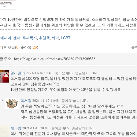
한지 10년만에 법적으로 인정받게 된 타이완의 동성커플. 소소하고 일상적인 글들 속
느껴진다. 한국의 동성커플에게는 위로와 희망을 줄 수 있겠고, 그 외 커플에게도 사랑을 
에세이
젠더
주제독서
추천책
퀴어
LGBT
,
,
,
,
,
4
)
먼댓글(
0
)
좋아요(
26
)
좋
글 주소 :
https://blog.aladin.co.kr/trackback/703039174/13099553
얄라알라
|
|
2021-11-16 19:46
좋아요
6
댓글달기
URL
독서괭님 100자평 읽고, 올해 읽었던 게다가 북토크까지 열심히 보았던 동성커
오르지 않아 당황중입니다^^;;;
10년만에 인정받기까지 우여곡절과 애틋한 10년을 읽을 수 있겠네요
독서괭
|
2021-11-17 11:48
좋아요
1
URL
엇 무슨 책일까요?? 저도 궁금하네요. 생각나면 알려주세요 ㅎㅎ
저도 십년동안의 투쟁과정을 그린 내용일 줄 알았는데, 물론 그런 내용도
니다. 동성혼이라고 이성혼 커플과 다르지 않음을 조용하게 보여주는 것 
새파랑
|
|
2021-11-16 20:00
좋아요
5
댓글달기
URL
역시 퀴어문학 전문가 독서괭님 이시군요~!! 대만까지~!! 아 고독의 우물 읽어야 