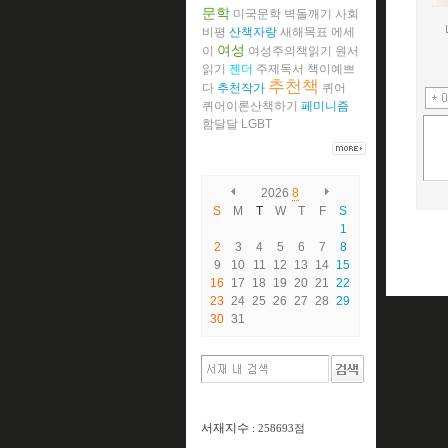
문학
미국문학
벽돌깨기
사회
비평
산책자랑
새해목표
에세
여성
이
여성주의책읽기
원서
읽기
젠더
주제독서
책이예쁘
추천책
다
추천작가
퀴어
퀴어이론산책하기
페미니즘
함달달
LGBT
2026
8
S
M
T
W
T
F
S
1
2
3
4
5
6
7
8
9
10
11
12
13
14
15
16
17
18
19
20
21
22
23
24
25
26
27
28
29
30
31
서재지수
: 258693점