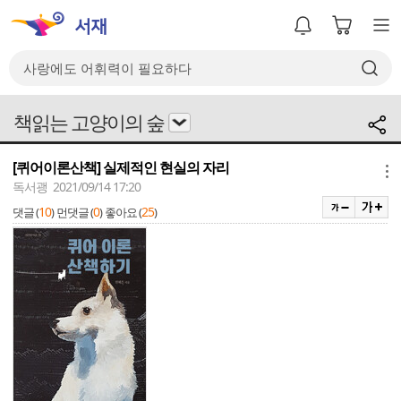
책읽는 고양이의 숲
[퀴어이론산책] 실제적인 현실의 자리
메뉴
독서괭 2021/09/14 17:20
10
0
25
댓글 (
)
먼댓글 (
)
좋아요 (
)