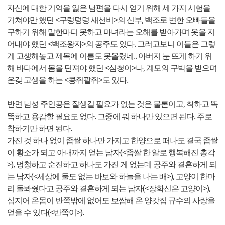
자신에 대한 기억을 잃은 남편을 다시 얻기 위해 세 가지 시험을
거쳐야만 했던 <구렁덩덩 새선비>의 신부, 백조로 변한 오빠들을
구하기 위해 말한마디 못하고 마녀라는 오해를 받아가며 옷을 지
어내야 했던 <백조왕자>의 공주도 있다. 그러고보니 이들은 그렇
게 고생해놓고 제목에 이름도 못올렸네.. 아버지 눈 뜨게 하기 위
해 바다에서 몸을 던져야 했던 <심청이>나, 계모의 구박을 받으며
온갖 고생을 하는 <콩쥐팥쥐>도 있다.
반면 남성 주인공은 잘생길 필요가 없는 것은 물론이고, 착하고 똑
똑하고 용감할 필요도 없다. 그중에 뭐 하나만 있으면 된다. 주로
착하기만 하면 된다.
가진 것 하나 없이 좁쌀 하나만 가지고 한양으로 떠나도 결국 좁쌀
이 황소가 되고 아내까지 얻는 남자(<좁쌀 한 알로 행복해진 총각
>), 멍청하고 순진하고 하나도 가진 게 없는데 공주와 결혼하게 되
는 남자(<세상에 둘도 없는 바보와 하늘을 나는 배>), 고양이 한마
리 돌봐줬다고 공주와 결혼하게 되는 남자(<장화신은 고양이>),
심지어 온몸이 반쪽밖에 없어도 보쌈해 온 양갓집 규수의 사랑을
얻을 수 있다(<반쪽이>).