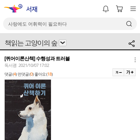
책읽는 고양이의 숲
[퀴어이론산책] 수행성과 트러블
메뉴
독서괭 2021/10/07 17:02
4
0
18
댓글 (
)
먼댓글 (
)
좋아요 (
)