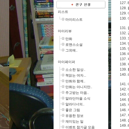
127
128
리스트
129.
130.
마이리스트
131.
마이리뷰
132
133
만화
134.
로맨스소설
135.
그외에..
136
137.
마이페이퍼
138.
139
소소한 일상..
140.
책읽는 여자...
만화와 함께..
141.
만화는 아니지만..
142.
주고받는 마음..
143.
알라딘마을 소식
144
알라디너의..
145.
좋은 그림
146.
147
유용한 정보
148.
재미있는 일
149
이벤트 참가글 모음