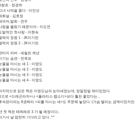
.사랑초 - 정경하
. 그녀 사막을 품다 - 이인선
 매화설 - 김호정
 내여자,말희 - 연두
. 사랑을 몰랐기 때문이야 - 지도연
. 도발적인 첫사랑 - 이현숙
 열락의 정원 1 - JK이기린
 열락의 정원 2 - JK이기린
. 판타지 러버 - 셰릴린 케년
 이기는 습관 - 전옥표
 눈물을 마시는 새 1 - 이영도
 눈물을 마시는 새 2 - 이영도
 눈물을 마시는 새 3 - 이영도
 눈물을 마시는 새 4 - 이영도
마지막으로 읽은 책은 이영도님의 눈마새였는데, 정말정말 재미있었다.
으로 <드래곤라자>나 <폴라리스 랩소디>보다 훨씬 좋았다는...
후속편이라는 8권짜리 <피를 마시는 새>도 주문해 놓았다. (가슴 떨리는 금액이었지만..
8년 첫 책은 테메레르 3 가 될 예정이다..
저기서 날 얌전히 기다리고 있다..^^