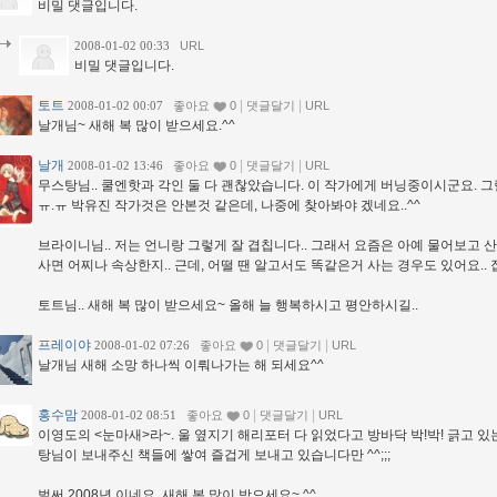
비밀 댓글입니다.
2008-01-02 00:33
URL
비밀 댓글입니다.
토트
|
|
2008-01-02 00:07
좋아요
0
댓글달기
URL
날개님~ 새해 복 많이 받으세요.^^
날개
|
|
2008-01-02 13:46
좋아요
0
댓글달기
URL
무스탕님.. 쿨엔핫과 각인 둘 다 괜찮았습니다. 이 작가에게 버닝중이시군요. 그럴
ㅠ.ㅠ 박유진 작가것은 안본것 같은데, 나중에 찾아봐야 겠네요..^^
브라이니님.. 저는 언니랑 그렇게 잘 겹칩니다.. 그래서 요즘은 아예 물어보고 
사면 어찌나 속상한지.. 근데, 어떨 땐 알고서도 똑같은거 사는 경우도 있어요.. 
토트님.. 새해 복 많이 받으세요~ 올해 늘 행복하시고 평안하시길..
프레이야
|
|
2008-01-02 07:26
좋아요
0
댓글달기
URL
날개님 새해 소망 하나씩 이뤄나가는 해 되세요^^
홍수맘
|
|
2008-01-02 08:51
좋아요
0
댓글달기
URL
이영도의 <눈마새>라~. 울 옆지기 해리포터 다 읽었다고 방바닥 박!박! 긁고 있는
탕님이 보내주신 책들에 쌓여 즐겁게 보내고 있습니다만 ^^;;;
벌써 2008년 이네요. 새해 복 많이 받으세요~ ^^.