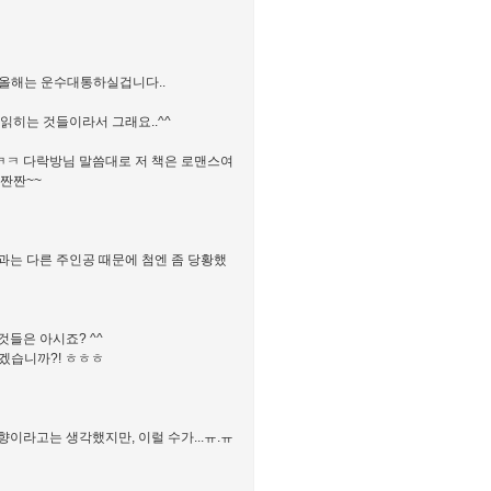
 올해는 운수대통하실겁니다..
읽히는 것들이라서 그래요..^^
.ㅋㅋ 다락방님 말씀대로 저 책은 로맨스여
.짠짠~~
예상과는 다른 주인공 때문에 첨엔 좀 당황했
것들은 아시죠? ^^
겠습니까?! ㅎㅎㅎ
향이라고는 생각했지만, 이럴 수가...ㅠ.ㅠ