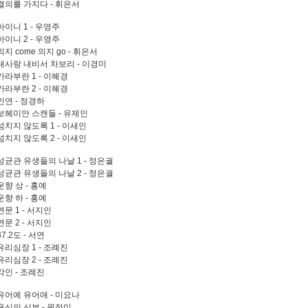
. 결의를 가지다 - 휘은서
 아이니 1 - 우영주
 아이니 2 - 우영주
 의지 come 의지 go - 휘은서
. 내사랑 내비서 차보리 - 이경미
 카라부란 1 - 이혜경
 카라부란 2 - 이혜경
 인연 - 정경하
. 보헤미안 스캔들 - 유제인
 넘치지 않도록 1 - 이새인
 넘치지 않도록 2 - 이새인
. 성균관 유생들의 나날 1 - 정은궐
. 성균관 유생들의 나날 2 - 정은궐
 운향 상 - 홍예
 운향 하 - 홍예
 연문 1 - 서지인
 연문 2 - 서지인
 37.2도 - 서연
 유리심장 1 - 조례진
 유리심장 2 - 조례진
 각인 - 조례진
. 유어예 유어애 - 미요나
 용신의 신부 - 원정미