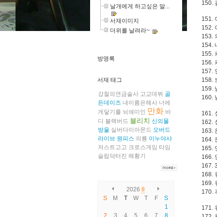
150
날개에게 하고싶은 말...
151.
서재이미지
152.
더위를 날려라~
153.
154
155.
방명록
156.
157.
서재 태그
158
159.
강철의연금술사
고교데뷔
골
160.
든데이즈
내이름은해사
너에
만화
게닿기를
뇌쇄미인
바
161
블리치
디
블랙버드
신의물
162
방울
실버다이아몬드
오버드
163.
라이브
원피스
의룡
이누야샤
164.
저스트고고
크로스게임
타임
165.
슬립닥터진
해황기
166.
167.
168.
169.
2026
8
170.
S
M
T
W
T
F
S
1
171
2
3
4
5
6
7
8
172.