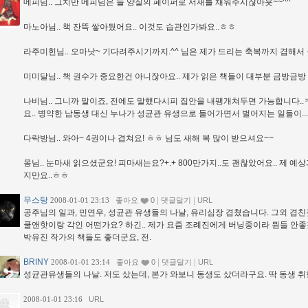
메피님.. 그치만 메피님은 늘 양질의 페이퍼로 서재를 채워주시잖아욧~~^^
마노아님.. 책 잔뜩 쌓아뒀어요.. 이것도 습관인가봐요..ㅎㅎ
라주미힌님.. 오마낫~ 기다려주시기까지.^^ 님은 제가 드리는 축복까지 겸해서
미미달님.. 책 권수가 중요한건 아니잖아요.. 제가 읽은 책들이 대부분 금방금방 
나비님.. 그니까 말이죠, 전에도 말했다시피 집안을 내팽개쳐두면 가능합니다.
요.. 병약한 남동생 대신 누나가 성균관 유생으로 들어가면서 벌어지는 일들이..
다락방님.. 와아~ 4권이나 겹쳐요! ㅎㅎ 님도 새해 복 많이 받으셔요~~
몽님.. 눈마새 읽으셨군요! 피마새는요?+.+ 800만가지..도 괜찮았어요.. 제 
지만요..ㅎㅎ
무스탕
|
|
2008-01-01 23:13
좋아요
0
댓글달기
URL
공주님의 일과, 민연우, 성균관 유생들의 나날, 유리심장 겹쳤습니다. 그외 겹친
쿨앤핫이랑 각인 어떤가요? 하긴.. 제가 요즘 조례진에게 버닝중이라 뭔들 안좋
박유진 작가의 책들도 좋더군요, 전.
BRINY
|
|
2008-01-01 23:14
좋아요
0
댓글달기
URL
성균관유생들의 나날. 저도 샀는데, 본가 와보니 동생도 샀더라구요. 딱 동생 취
2008-01-01 23:16
URL