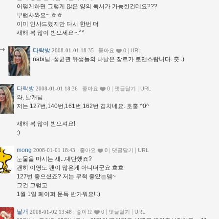
어떻게하면 그렇게 많은 양의 독서가 가능한건데요???
부럽사와요~.ㅎㅎ
이미 인사드렸지만 다시 한번 더
새해 복 많이 받으세요~.^^
다락방
|
2008-01-01 18:35
좋아요
0
URL
nabi님. 성균관 유생들의 나날은 장르가 로맨스랍니다. 훗 :)
다락방
|
|
2008-01-01 18:36
좋아요
0
댓글달기
URL
와, 날개님.
저는 127번,140번,161번,162번 겹치네요. 호홍 ^0^
새해 복 많이 받으셔요!
:)
mong
|
|
2008-01-01 18:43
좋아요
0
댓글달기
URL
눈물을 마시는 새...대단했죠?
괜히 이영도 팬이 많은게 아니더군요 흐흐
127번 좋으셨죠? 저는 무척 좋았는뎀~
그건 그렇고
1월 1일 페이퍼 문득 반가워요! :)
날개
|
|
2008-01-02 13:48
좋아요
0
댓글달기
URL