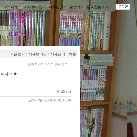
나의서재
ｌ
서재브리핑
ｌ
서재관리
ｌ
글쓰기
ｌ
즐겨찾는 서재
ｌ
글보기
ｌ
서재브리핑
ｌ
서재관리
ｌ
북플
펼쳐보기
5개
날짜순
|
마지막
댓글(
20
)
날개
(
) l 2008-01-01 16:38