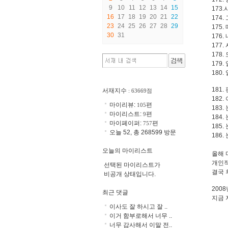
9
10
11
12
13
14
15
173
16
17
18
19
20
21
22
174
23
24
25
26
27
28
29
175.
30
31
176.
177
178
179.
180.
181
서재지수
: 63669점
182.
마이리뷰:
편
105
183.
마이리스트:
편
9
184.
마이페이퍼:
편
757
185.
오늘 52, 총 268599 방문
186.
오늘의 마이리스트
올해 
개인적
선택된 마이리스트가
결국 
비공개 상태입니다.
200
최근 댓글
지금 
이사도 잘 하시고 잘 ..
이거 함부로해서 너무 ..
너무 감사해서 이말 전..