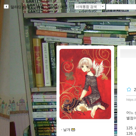
알라딘 서재
ｌ
북플
ｌ
알라딘 메인
ｌ
서재통합 검색
https:
어느 
별점이
125
-
날개
126