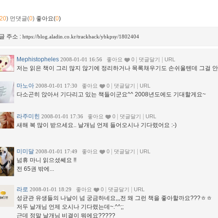
20
)
먼댓글(
0
)
좋아요(
0
)
글 주소 :
https://blog.aladin.co.kr/trackback/ybkpsy/1802404
Mephistopheles
|
|
2008-01-01 16:56
좋아요
0
댓글달기
URL
저는 읽은 책이 그리 많지 않기에 정리하거나 목록채우기도 손쉬울텐데 그걸 안
마노아
|
|
2008-01-01 17:30
좋아요
0
댓글달기
URL
다소곤히 앉아서 기다리고 있는 책들이군요^^ 2008년도에도 기대할게요~
라주미힌
|
|
2008-01-01 17:36
좋아요
0
댓글달기
URL
새해 복 많이 받으세요.. 날개님 언제 들어오시나 기다렸어요 :-)
미미달
|
|
2008-01-01 17:49
좋아요
0
댓글달기
URL
넘휴 마니 읽으셨쎄요 !!
전 65권 밖에...
라로
|
|
2008-01-01 18:29
좋아요
0
댓글달기
URL
성균관 유생들의 나날이 넘 궁금하네요,,,전 왜 그런 책을 좋아할까요???ㅎㅎ
저두 날개님 언제 오시나 기다렸는데~.^^;;
근데 정말 날개님 비결이 뭐에요?????