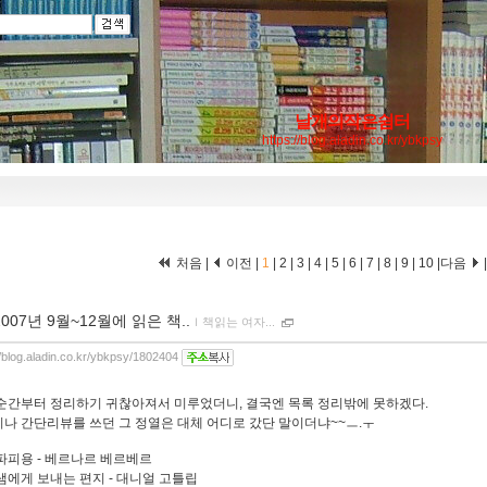
날개의작은쉼터
https://blog.aladin.co.kr/ybkpsy
처음 |
이전 |
1
|
2
|
3
|
4
|
5
|
6
|
7
|
8
|
9
|
10
|
다음
2007년 9월~12월에 읽은 책..
ｌ
책읽는 여자...
//blog.aladin.co.kr/ybkpsy/1802404
순간부터 정리하기 귀찮아져서 미루었더니, 결국엔 목록 정리밖에 못하겠다.
나 간단리뷰를 쓰던 그 정열은 대체 어디로 갔단 말이더냐~~ㅡ.ㅜ
. 파피용 - 베르나르 베르베르
. 샘에게 보내는 편지 - 대니얼 고틀립