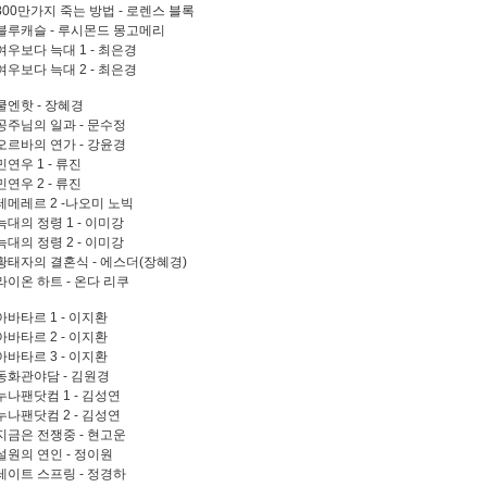
. 800만가지 죽는 방법 - 로렌스 블록
. 블루캐슬 - 루시몬드 몽고메리
 여우보다 늑대 1 - 최은경
 여우보다 늑대 2 - 최은경
 쿨엔핫 - 장혜경
. 공주님의 일과 - 문수정
. 오르바의 연가 - 강윤경
 민연우 1 - 류진
 민연우 2 - 류진
. 테메레르 2 -나오미 노빅
 늑대의 정령 1 - 이미강
 늑대의 정령 2 - 이미강
. 황태자의 결혼식 - 에스더(장혜경)
 라이온 하트 - 온다 리쿠
 아바타르 1 - 이지환
 아바타르 2 - 이지환
 아바타르 3 - 이지환
. 동화관야담 - 김원경
 누나팬닷컴 1 - 김성연
 누나팬닷컴 2 - 김성연
. 지금은 전쟁중 - 현고운
 설원의 연인 - 정이원
. 레이트 스프링 - 정경하