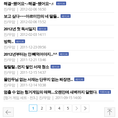
해결~됐어요~♪해결~됐어요~♬
페이퍼
진/우맘 | 2012-02-06 16:50
보고 싶다~~~아르미안의 네 딸들...
페이퍼
진/우맘 | 2012-02-06 15:52
2012년 첫 독서일지
페이퍼
진/우맘 | 2012-02-03 14:11
방학...
페이퍼
진/우맘 | 2011-12-23 09:56
2012년부터는 안 빼먹어야지...^^
페이퍼
진/우맘 | 2011-12-21 13:46
탈탈탈...먼지 쌓인 서재 청소
페이퍼
진/우맘 | 2011-12-15 14:37
물만두님 없는 서재는 단무지 없는 짜장면...
페이퍼
진/우맘 | 2011-12-14 10:38
멈출 수 없는 헝거게임의 매력....오랜만에 새벽까지 달렸다.
100자평
[헝거 게임 세트 - 전3..]
진/우맘 | 2011-09-15 14:00
1
2
3
4
5