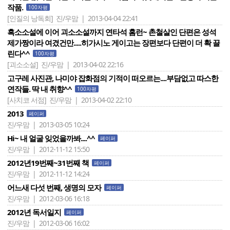
작품.
100자평
[인질의 낭독회]
진/우맘 | 2013-04-04 22:41
흑소소설에 이어 괴소소설까지 연타석 홈런~ 촌철살인 단편은 성석
제가짱이라 여겼건만.....히가시노 게이고는 장편보다 단편이 더 확 끌
린다^^
100자평
[괴소소설]
진/우맘 | 2013-04-02 22:16
고구레 사진관, 나미야 잡화점의 기적이 떠오르는....부담없고 따스한
연작들. 딱 내 취향^^
100자평
[사치코 서점]
진/우맘 | 2013-04-02 22:10
2013
페이퍼
진/우맘 | 2013-03-05 10:24
Hi~ 내 얼굴 잊었을까봐....^^
페이퍼
진/우맘 | 2012-11-12 15:50
2012년19번째~31번째 책
페이퍼
진/우맘 | 2012-11-12 14:24
어느새 다섯 번째, 생명의 모자
페이퍼
진/우맘 | 2012-03-06 16:18
2012년 독서일지
페이퍼
진/우맘 | 2012-03-06 16:02