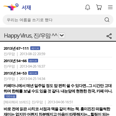
Happy Virus, 진/우맘 ^^
2013년 67~111
페이퍼
진/우맘 | 2013-08-22 20:59
2013년 54~66
페이퍼
진/우맘 | 2013-04-26 16:37
2013년 34~53
페이퍼
진/우맘 | 2013-04-25 14:34
카페마니에서 매년 일주일 정도 맘 편히 쉴 수 있다면...그 시간만 고대
하며 한해를 보낼 수도 있을 것 같다. 내눈앞에 현현한 천국, 카페 마니.
100자평
[해피해피 브레드]
진/우맘 | 2013-04-06 16:51
바로 전에 읽은 사치코 서점과 맥을 같이 하는 책. 흥미진진 떠들썩한
재미는 없지만 어쩐지 차분해지고 마음이 따뜻해지는....힐링이 되는