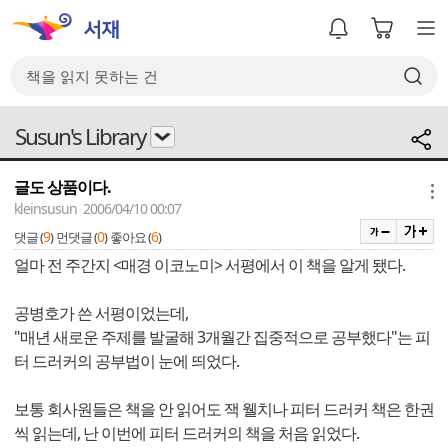
Susun's Library
글도 상품이다.
메뉴
kleinsusun 2006/04/10 00:07
9
0
6
댓글 (
)
먼댓글 (
)
좋아요 (
)
얼마 전 주간지 <매경 이코노미> 서평에서 이 책을 알게 됐다.
공병호가 쓴 서평이었는데,
"매년 새로운 주제를 발굴해 3개월간 집중적으로 공부했다"는 피
터 드러커의 공부법이 눈에 띄었다.
보통 회사원들은 책을 안 읽어도 잭 웰치나 피터 드러커 책은 한권
씩 읽는데, 난 이번에 피터 드러커의 책을 처음 읽었다.