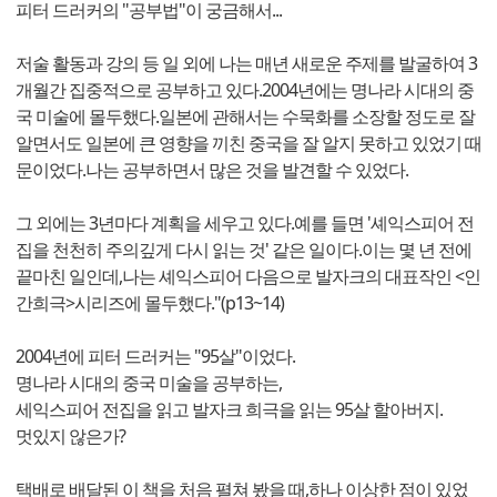
피터 드러커의 "공부법"이 궁금해서...
저술 활동과 강의 등 일 외에 나는 매년 새로운 주제를 발굴하여 3
개월간 집중적으로 공부하고 있다.2004년에는 명나라 시대의 중
국 미술에 몰두했다.일본에 관해서는 수묵화를 소장할 정도로 잘
알면서도 일본에 큰 영향을 끼친 중국을 잘 알지 못하고 있었기 때
문이었다.나는 공부하면서 많은 것을 발견할 수 있었다.
그 외에는 3년마다 계획을 세우고 있다.예를 들면 '셰익스피어 전
집을 천천히 주의깊게 다시 읽는 것' 같은 일이다.이는 몇 년 전에
끝마친 일인데,나는 셰익스피어 다음으로 발자크의 대표작인 <인
간희극>시리즈에 몰두했다."(p13~14)
2004년에 피터 드러커는 "95살"이었다.
명나라 시대의 중국 미술을 공부하는,
세익스피어 전집을 읽고 발자크 희극을 읽는 95살 할아버지.
멋있지 않은가?
택배로 배달된 이 책을 처음 펼쳐 봤을 때,하나 이상한 점이 있었