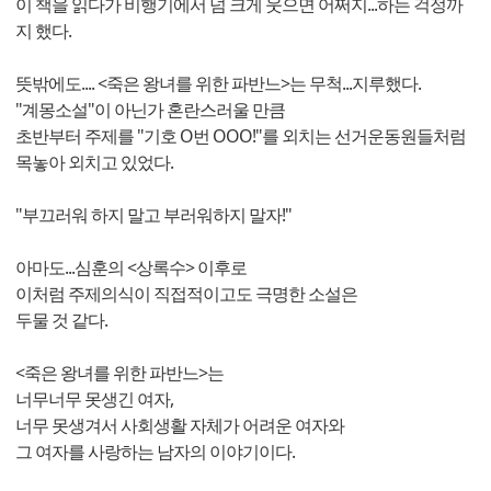
이 책을 읽다가 비행기에서 넘 크게 웃으면 어쩌지...하는 걱정까
지 했다.
뜻밖에도.... <죽은 왕녀를 위한 파반느>는 무척...지루했다.
"계몽소설"이 아닌가 혼란스러울 만큼
초반부터 주제를 "기호 O번 OOO!"를 외치는 선거운동원들처럼
목놓아 외치고 있었다.
"부끄러워 하지 말고 부러워하지 말자!"
아마도...심훈의 <상록수> 이후로
이처럼 주제의식이 직접적이고도 극명한 소설은
두물 것 같다.
<죽은 왕녀를 위한 파반느>는
너무너무 못생긴 여자,
너무 못생겨서 사회생활 자체가 어려운 여자와
그 여자를 사랑하는 남자의 이야기이다.