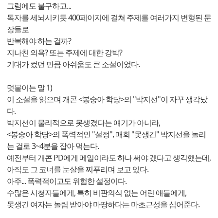
그럼에도 불구하고...
독자를 세뇌시키듯 400페이지에 걸쳐 주제를 여러가지 변형된 문
장들로
반복해야 하는 걸까?
지나친 의욕? 또는 주제에 대한 강박?
기대가 컸던 만큼 아쉬움도 큰 소설이었다.
덧붙이는 말 1)
이 소설을 읽으며 개콘 <봉숭아 학당>의 "박지선"이 자꾸 생각났
다.
박지선이 물리적으로 못생겼다는 얘기가 아니라,
<봉숭아 학당>의 폭력적인 "설정", 매회 "못생긴" 박지선을 놀리
는 걸로 3~4분을 잡아 먹는다.
예전부터 개콘 PD에게 메일이라도 하나 써야 겠다고 생각했는데,
아직도 그 코너를 눈살을 찌푸리며 보고 있다.
아주... 폭력적이고도 위험한 설정이다.
수많은 시청자들에게, 특히 비판의식 없는 어린 애들에게,
못생긴 여자는 놀림 받아야 마땅하다는 마초근성을 심어준다.