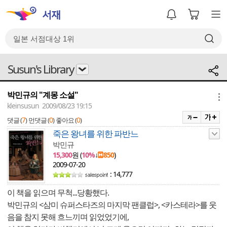
Susun's Library
박민규의 "계몽 소설"
메뉴
kleinsusun 2009/08/23 19:15
7
0
0
댓글 (
)
먼댓글 (
)
좋아요 (
)
죽은 왕녀를 위한 파반느
박민규
15,300
원 (
10%
↓
850
)
2009-07-20
: 14,777
이 책을 읽으며 무척...당황했다.
박민규의 <삼미 슈퍼스타즈의 마지막 팬클럽>, <카스테라>를 웃
음을 참지 못해 흐느끼며 읽었었기에,