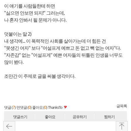
이 얘기를 사람들한테 하면
"싫으면 안보면 되지!" 그러는데,
나 혼자 안봐서 될 문제가 아니다.
덧붙이는 말 2)
내 생각에... 이 폭력적인 사회를 살아가는데 더 힘든 건
"못생긴 여자" 보다 "어설프게 예쁘고 돈 없고 빽 없는 여자"다.
"자존감" 없는 "어설프게" 예쁜 여자들의 뒤틀린 인생을 너무도
많이 봤다.
조만간 이 주제로 글을 써볼 생각이다.
글목록
7
0
0
댓글 (
)
먼댓글 (
)
좋아요 (
)
ThanksTo
댓글쓰기
좋아요
공유하기
찜하기