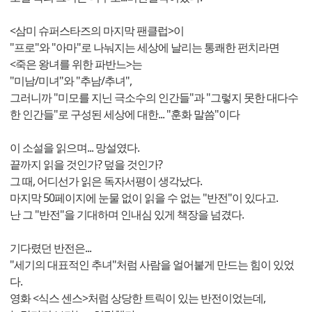
<삼미 슈퍼스타즈의 마지막 팬클럽>이
"프로"와 "아마"로 나눠지는 세상에 날리는 통쾌한 펀치라면
<죽은 왕녀를 위한 파반느>는
"미남/미녀"와 "추남/추녀",
그러니까 "미모를 지닌 극소수의 인간들"과 "그렇지 못한 대다수
한 인간들"로 구성된 세상에 대한... "훈화 말씀"이다
이 소설을 읽으며... 망설였다.
끝까지 읽을 것인가? 덮을 것인가?
그 때, 어디선가 읽은 독자서평이 생각났다.
마지막 50페이지에 눈물 없이 읽을 수 없는 "반전"이 있다고.
난 그 "반전"을 기대하며 인내심 있게 책장을 넘겼다.
기다렸던 반전은...
"세기의 대표적인 추녀"처럼 사람을 얼어붙게 만드는 힘이 있었
다.
영화 <식스 센스>처럼 상당한 트릭이 있는 반전이었는데,