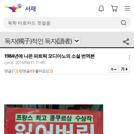
독자(獨子)적인 독자(讀者)
1984년에 나온 파트릭 모디아노의 소설 번역본
메뉴
cyrus 2016/06/11 11:44
12
0
22
댓글 (
)
먼댓글 (
)
좋아요 (
)