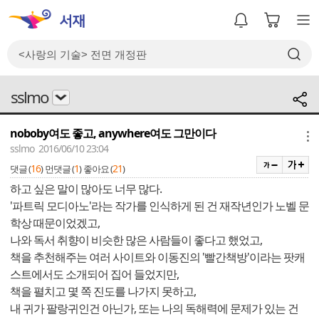
sslmo
noboby여도 좋고, anywhere여도 그만이다
메뉴
sslmo 2016/06/10 23:04
16
1
21
댓글 (
)
먼댓글 (
)
좋아요 (
)
하고 싶은 말이 많아도 너무 많다.
'파트릭 모디아노'라는 작가를 인식하게 된 건 재작년인가 노벨 문
학상 때문이었겠고,
나와 독서 취향이 비슷한 많은 사람들이 좋다고 했었고,
책을 추천해주는 여러 사이트와 이동진의 '빨간책방'이라는 팟캐
스트에서도 소개되어 집어 들었지만,
책을 펼치고 몇 쪽 진도를 나가지 못하고,
내 귀가 팔랑귀인건 아닌가, 또는 나의 독해력에 문제가 있는 건