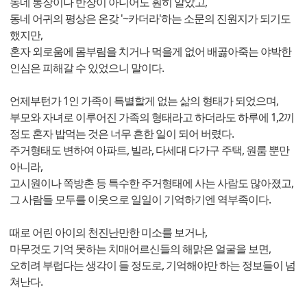
동네 통장이나 반장이 아니어도 훤히 알았고,
동네 어귀의 평상은 온갖 '~카더라'하는 소문의 진원지가 되기도
했지만,
혼자 외로움에 몸부림을 치거나 먹을게 없어 배곯아죽는 야박한
인심은 피해갈 수 있었으니 말이다.
언제부턴가 1인 가족이 특별할게 없는 삶의 형태가 되었으며,
부모와 자녀로 이루어진 가족의 형태라고 하더라도 하루에 1,2끼
정도 혼자 밥먹는 것은 너무 흔한 일이 되어 버렸다.
주거형태도 변하여 아파트, 빌라, 다세대 다가구 주택, 원룸 뿐만
아니라,
고시원이나 쪽방촌 등 특수한 주거형태에 사는 사람도 많아졌고,
그 사람들 모두를 이웃으로 일일이 기억하기엔 역부족이다.
때로 어린 아이의 천진난만한 미소를 보거나,
마무것도 기억 못하는 치매어르신들의 해맑은 얼굴을 보면,
오히려 부럽다는 생각이 들 정도로, 기억해야만 하는 정보들이 넘
쳐난다.