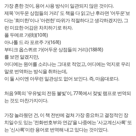
가장 흔한 것이, 용어 사용 방식이 일관되지 않은 것이다.
제목 '어두운 상점들의 거리' 도 책을 다 읽고난 후라면 '어두운'보
다는 '희미한'이나 '아련한' 따위가 적절하다고 생각하겠지만, 그
런 미묘한 어감은 차치하기로 하자.
폴 두메르 가(街)(10쪽)
아나톨 드 라 포르주 가(16쪽)
부티크 옵스퀴르 가(어두운 상점들의 거리) (188쪽)
를 보면 알겠지만,
어디에는 원어를 소리나는 그대로 적었고, 어디에는 억지로 우리
말로 번역하는 방식을 취하는데,
이 둘 사이엔 아무런 일관성도 없어 보인다. 즉, 마음대로다.
처음 9쪽의 '우유빛의 전등 불빛'이, 77쪽에서 젖빛 램프로 번역되
는 것도 마찬가지이다.
가장 놀라웠던 건, 이 책 전반에 걸쳐 가장 중요하고 결정적인 장
치일수도 있는 '전화번호부와 연감'을 나중에는 '사교계신사록' 또
는 '신사록'이란 용어로 번역해 내고 있다는 것이었다.