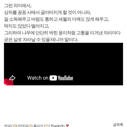
그런 의미에서,
상처를 꽁꽁 사매서 곪아터지게 할 것이 아니라,
잘 소독해주고 바람도 통하고 세월의 더께도 앉게 해주고,
딱지도 앉았다 떨어지고,
그리하여 나무에 단단히 박힌 옹이처럼 고통을 이겨낸 자리마다
굳은 살로 자라날 수 있을 테니까 말이다.
글목록
16
1
21
댓글 (
)
먼댓글 (
)
좋아요 (
)
ThanksTo