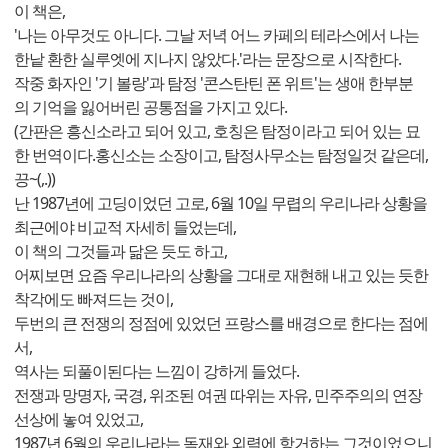
이 책은,
'나는 아무것도 아니다. 그날 저녁 어느 카페의 테라스에서 나는
한낱 환한 실루엣에 지나지 않았다.'라는 문장으로 시작한다.
작중 화자인 '기 볼랑'과 탐정 '콘스탄틴 폰 위트'는 생애 한부분
의 기억을 잃어버린 공통점을 가지고 있다.
(간판은 흥신소라고 되어 있고, 호칭은 탐정이라고 되어 있는 묘
한 번역이다.홍신소는 소장이고, 탐정사무소는 탐정일것 같은데,
끙~(,.))
난 1987년에 고딩이었던 고로, 6월 10일 무렵의 우리나라 상황을
최근에야 비교적 자세히 들었는데,
이 책의 그것들과 닮은 듯도 하고,
어찌보면 요즘 우리나라의 상황을 그대로 재현해 내고 있는 듯한
착각에도 빠져드는 것이,
두번의 큰 전쟁의 정점에 있었던 프랑스를 배경으로 한다는 점에
서,
역사는 되풀이된다는 느낌이 강하게 들었다.
전쟁과 망명자, 국경, 위조된 여권 따위는 자유, 민주주의의 연장
선상에 놓여 있었고,
1987년 6월의 우리나라는 독재와 외력에 항거하는 그것이었으니