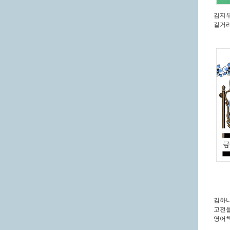
김지
길거리
김하
고전을
영어