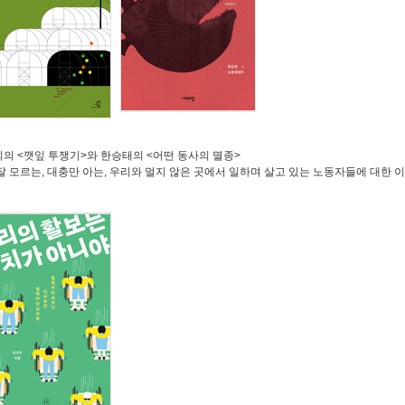
희의
<
깻잎 투쟁기
>
와 한승태의
<
어떤 동사의 멸종
>
잘 모르는
, 대충만 아는,
우리와 멀지 않은 곳에서 일하며 살고 있는 노동자들에 대한 