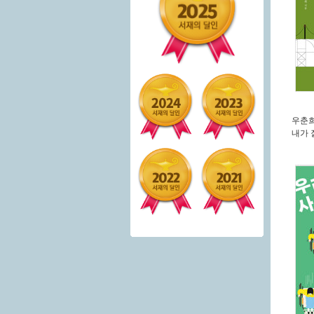
우춘
내가 