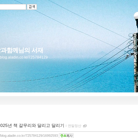
과함께님의 서재
//blog.aladin.co.kr/725784129
2025년 책 갈무리와 달리고 달리기
ｌ
연말정산
//blog.aladin.co.kr/725784129/16992593