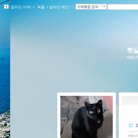
알라딘 서재
ｌ
북플
ｌ
알라딘 메인
ｌ
서재통합 검색
햇살
https:
https: