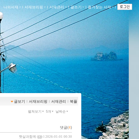
나의서재
ｌ
서재브리핑
ｌ
서재관리
ｌ
글쓰기
ｌ
즐겨찾는 서재
ｌ
글보기
ｌ
서재브리핑
ｌ
서재관리
ｌ
북플
펼쳐보기
5개
날짜순
댓글(
4
)
햇살과함께
(
) l 2026-01-01 00:30