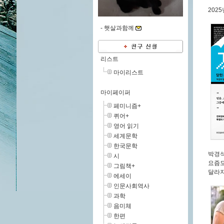
2025
-
햇살과함께
리스트
마이리스트
마이페이퍼
페미니즘+
퀴어+
영어 읽기
세계문학
한국문학
박경
시
요즘
그림책+
달라
에세이
인문사회역사
과학
음미체
한편