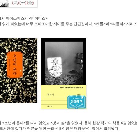
리샤 하이스미스의
<
레이디스
>
 읽게 되었는데 너무 조마조마한 재미를 주는 단편집이다
. <
캐롤
>
과
<
리플리
>
시리즈
의
<
소년이 온다
>
를 다시 읽었고
<
빛과 실
>
을 읽었다
.
올해 한강 작가의 책을
4
권 읽었
 도서관에 갔다가 어른을 위한 동화
<
내 이름은 태양꽃
>
이 있어서 빌려왔다
.