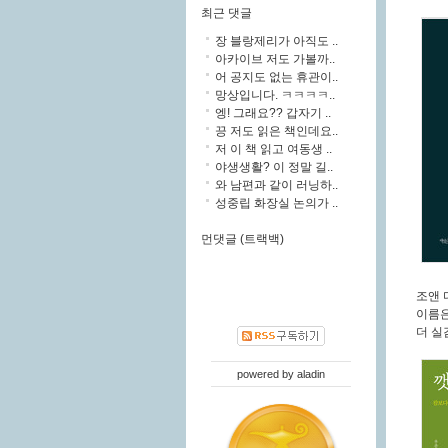
최근 댓글
장 블랑제리가 아직도 ..
아카이브 저도 가볼까..
어 공지도 없는 휴관이..
망상입니다. ㅋㅋㅋㅋ..
엥! 그래요?? 갑자기 ..
끙 저도 읽은 책인데요..
저 이 책 읽고 여동생 ..
야생생활? 이 정말 길..
와 남편과 같이 러닝하..
성중립 화장실 논의가 ..
먼댓글 (트랙백)
조앤
이름은
더 실
powered by
aladin