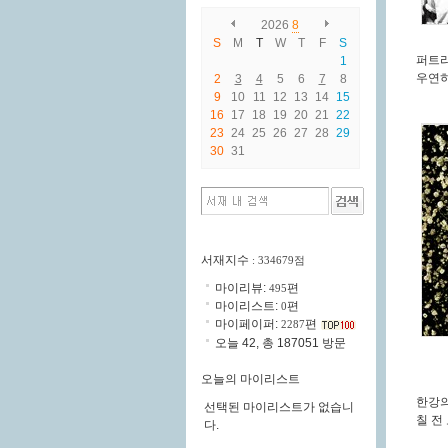
2026
8
S
M
T
W
T
F
S
퍼트
1
우연히
2
3
4
5
6
7
8
9
10
11
12
13
14
15
16
17
18
19
20
21
22
23
24
25
26
27
28
29
30
31
서재지수
: 334679점
마이리뷰:
편
495
마이리스트:
편
0
마이페이퍼:
편
2287
오늘 42, 총 187051 방문
오늘의 마이리스트
한강
선택된 마이리스트가 없습니
칠 전
다.