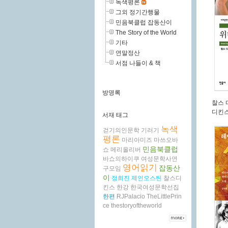
녹색평론
그외 정기간행물
민음북클럽 잡동산이
The Story of the World
기타
연말정산
서점 나들이 & 책
방명록
찰스
디킨
서재 태그
녹색
걷기의인문학
기러기
평론
마리아미즈
마쓰오바
민음북클럽
쇼
메리올리버
바쇼의하이쿠
여성문학사연
영어읽기
잡동산
구모임
이
정희진
제인오스틴
찰스디
킨스
한강
한국여성문학선집
한편
RJPalacio
TheLittlePrin
ce
thestoryoftheworld