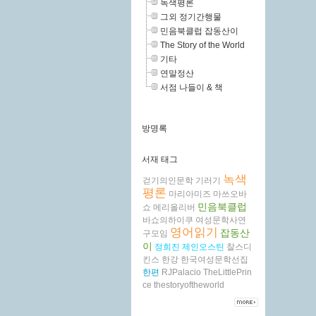
녹색평론
그외 정기간행물
민음북클럽 잡동산이
The Story of the World
기타
연말정산
서점 나들이 & 책
방명록
서재 태그
녹색
걷기의인문학
기러기
평론
마리아미즈
마쓰오바
민음북클럽
쇼
메리올리버
바쇼의하이쿠
여성문학사연
영어읽기
잡동산
구모임
이
정희진
제인오스틴
찰스디
킨스
한강
한국여성문학선집
한편
RJPalacio
TheLittlePrin
ce
thestoryoftheworld