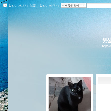
알라딘 서재
ｌ
북플
ｌ
알라딘 메인
ｌ
서재통합 검색
햇살
https: