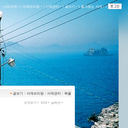
나의서재
ｌ
서재브리핑
ｌ
서재관리
ｌ
글쓰기
ｌ
즐겨찾는 서재
ｌ
글보기
ｌ
서재브리핑
ｌ
서재관리
ｌ
북플
요약보기
10개
날짜순