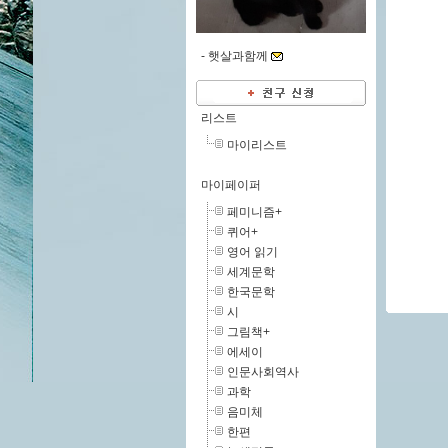
-
햇살과함께
리스트
마이리스트
마이페이퍼
페미니즘+
퀴어+
영어 읽기
세계문학
한국문학
시
그림책+
에세이
인문사회역사
과학
음미체
한편