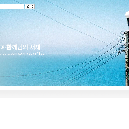
과함께님의 서재
//blog.aladin.co.kr/725784129