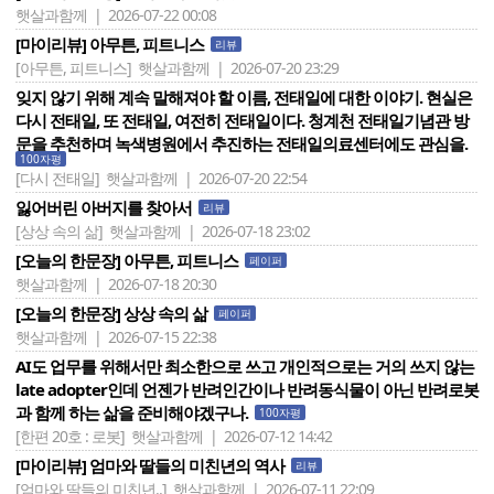
햇살과함께 | 2026-07-22 00:08
[마이리뷰] 아무튼, 피트니스
리뷰
[아무튼, 피트니스]
햇살과함께 | 2026-07-20 23:29
잊지 않기 위해 계속 말해져야 할 이름, 전태일에 대한 이야기. 현실은
다시 전태일, 또 전태일, 여전히 전태일이다. 청계천 전태일기념관 방
문을 추천하며 녹색병원에서 추진하는 전태일의료센터에도 관심을.
100자평
[다시 전태일]
햇살과함께 | 2026-07-20 22:54
잃어버린 아버지를 찾아서
리뷰
[상상 속의 삶]
햇살과함께 | 2026-07-18 23:02
[오늘의 한문장] 아무튼, 피트니스
페이퍼
햇살과함께 | 2026-07-18 20:30
[오늘의 한문장] 상상 속의 삶
페이퍼
햇살과함께 | 2026-07-15 22:38
AI도 업무를 위해서만 최소한으로 쓰고 개인적으로는 거의 쓰지 않는
late adopter인데 언젠가 반려인간이나 반려동식물이 아닌 반려로봇
과 함께 하는 삶을 준비해야겠구나.
100자평
[한편 20호 : 로봇]
햇살과함께 | 2026-07-12 14:42
[마이리뷰] 엄마와 딸들의 미친년의 역사
리뷰
[엄마와 딸들의 미친년..]
햇살과함께 | 2026-07-11 22:09