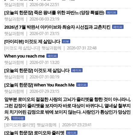
햇살과함께 | 2026-08-04 22:51
[오늘의 한문장] 죽은 왕녀를 위한 파반느 (양장 특별판)
페이퍼
햇살과함께 | 2026-08-03 23:19
2026년 7월 박완서 아카이브와 최승자 시선집과 교촌치킨
페이퍼
햇살과함께 | 2026-07-31 23:15
[마이리뷰] 이것도 제 삶입니다
리뷰
[이것도 제 삶입니다]
햇살과함께 | 2026-07-31 22:48
When you reach me
페이퍼
햇살과함께 | 2026-07-31 13:20
[오늘의 한문장] 이것도 제 삶입니다
페이퍼
햇살과함께 | 2026-07-31 00:19
[오늘의 한문장] When You Reach Me
페이퍼
햇살과함께 | 2026-07-29 23:15
앞부분 로미오의 절절한 사랑의 고뇌가 줄리엣을 향한 것이 아니라니,
그런 감정이 줄리엣을 보자마자 바로 대상이 바뀌다니, 열네살 철부지
의 치기어린 감정으로 밖에 보이지 않는다. 사랑인가 환상인가 망상인
가.
100자평
[로미오와 줄리엣]
햇살과함께 | 2026-07-23 23:41
[오늘의 한문장] 로미오와 줄리엣
페이퍼