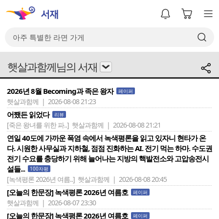
햇살과함께님의 서재
2026년 8월 Becoming과 족은 왕자
페이퍼
햇살과함께 | 2026-08-08 21:23
어쨌든 읽었다
리뷰
[죽은 왕녀를 위한 파..]
햇살과함께 | 2026-08-08 21:21
연일 40도에 가까운 폭염 속에서 녹색평론을 읽고 있자니 현타가 온
다. 시원한 사무실과 지하철, 점점 진화하는 AI. 전기 먹는 하마. 수도권
전기 수요를 충당하기 위해 늘어나는 지방의 핵발전소와 고압송전시
설들...
100자평
[녹색평론 2026년 여름..]
햇살과함께 | 2026-08-08 20:45
[오늘의 한문장] 녹색평론 2026년 여름호
페이퍼
햇살과함께 | 2026-08-07 23:30
[오늘의 한문장] 녹색평론 2026년 여름호
페이퍼