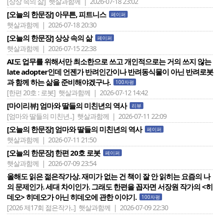
[상상 속의 삶]
햇살과함께 | 2026-07-18 23:02
[오늘의 한문장] 아무튼, 피트니스
페이퍼
햇살과함께 | 2026-07-18 20:30
[오늘의 한문장] 상상 속의 삶
페이퍼
햇살과함께 | 2026-07-15 22:38
AI도 업무를 위해서만 최소한으로 쓰고 개인적으로는 거의 쓰지 않는
late adopter인데 언젠가 반려인간이나 반려동식물이 아닌 반려로봇
과 함께 하는 삶을 준비해야겠구나.
100자평
[한편 20호 : 로봇]
햇살과함께 | 2026-07-12 14:42
[마이리뷰] 엄마와 딸들의 미친년의 역사
리뷰
[엄마와 딸들의 미친년..]
햇살과함께 | 2026-07-11 22:09
[오늘의 한문장] 엄마와 딸들의 미친년의 역사
페이퍼
햇살과함께 | 2026-07-11 21:50
[오늘의 한문장] 한편 20호 로봇
페이퍼
햇살과함께 | 2026-07-09 23:54
올해도 읽은 젊은작가상. 재미가 없는 건 책이 잘 안 읽히는 요즘의 나
의 문제인가. 세대 차이인가. 그래도 한편을 꼽자면 서장원 작가의 <히
데오> 히데오가 아닌 히데오에 관한 이야기.
100자평
[2026 제17회 젊은작가..]
햇살과함께 | 2026-07-09 22:30