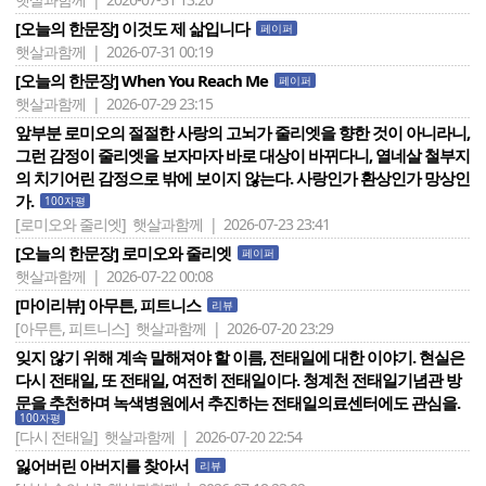
[오늘의 한문장] 이것도 제 삶입니다
페이퍼
햇살과함께 | 2026-07-31 00:19
[오늘의 한문장] When You Reach Me
페이퍼
햇살과함께 | 2026-07-29 23:15
앞부분 로미오의 절절한 사랑의 고뇌가 줄리엣을 향한 것이 아니라니,
그런 감정이 줄리엣을 보자마자 바로 대상이 바뀌다니, 열네살 철부지
의 치기어린 감정으로 밖에 보이지 않는다. 사랑인가 환상인가 망상인
가.
100자평
[로미오와 줄리엣]
햇살과함께 | 2026-07-23 23:41
[오늘의 한문장] 로미오와 줄리엣
페이퍼
햇살과함께 | 2026-07-22 00:08
[마이리뷰] 아무튼, 피트니스
리뷰
[아무튼, 피트니스]
햇살과함께 | 2026-07-20 23:29
잊지 않기 위해 계속 말해져야 할 이름, 전태일에 대한 이야기. 현실은
다시 전태일, 또 전태일, 여전히 전태일이다. 청계천 전태일기념관 방
문을 추천하며 녹색병원에서 추진하는 전태일의료센터에도 관심을.
100자평
[다시 전태일]
햇살과함께 | 2026-07-20 22:54
잃어버린 아버지를 찾아서
리뷰