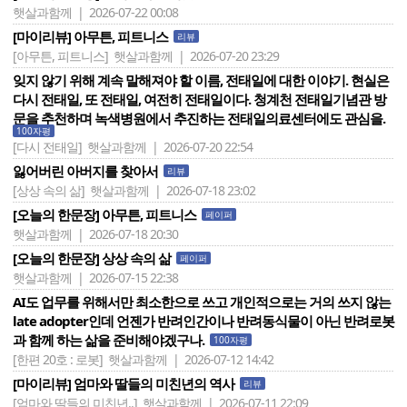
햇살과함께 | 2026-07-22 00:08
[마이리뷰] 아무튼, 피트니스
리뷰
[아무튼, 피트니스]
햇살과함께 | 2026-07-20 23:29
잊지 않기 위해 계속 말해져야 할 이름, 전태일에 대한 이야기. 현실은
다시 전태일, 또 전태일, 여전히 전태일이다. 청계천 전태일기념관 방
문을 추천하며 녹색병원에서 추진하는 전태일의료센터에도 관심을.
100자평
[다시 전태일]
햇살과함께 | 2026-07-20 22:54
잃어버린 아버지를 찾아서
리뷰
[상상 속의 삶]
햇살과함께 | 2026-07-18 23:02
[오늘의 한문장] 아무튼, 피트니스
페이퍼
햇살과함께 | 2026-07-18 20:30
[오늘의 한문장] 상상 속의 삶
페이퍼
햇살과함께 | 2026-07-15 22:38
AI도 업무를 위해서만 최소한으로 쓰고 개인적으로는 거의 쓰지 않는
late adopter인데 언젠가 반려인간이나 반려동식물이 아닌 반려로봇
과 함께 하는 삶을 준비해야겠구나.
100자평
[한편 20호 : 로봇]
햇살과함께 | 2026-07-12 14:42
[마이리뷰] 엄마와 딸들의 미친년의 역사
리뷰
[엄마와 딸들의 미친년..]
햇살과함께 | 2026-07-11 22:09