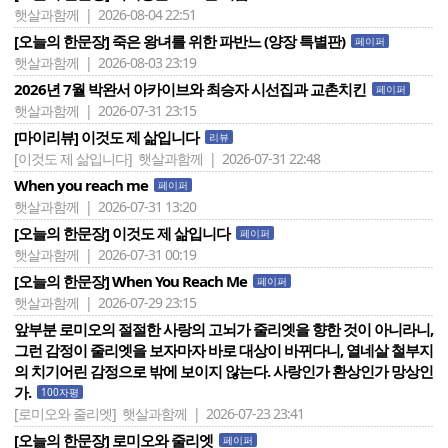
햇살과함께 | 2026-08-04 22:51
[오늘의 한문장] 죽은 왕녀를 위한 파반느 (양장 특별판)
페이퍼
햇살과함께 | 2026-08-03 23:19
2026년 7월 박완서 아카이브와 최승자 시선집과 교촌치킨
페이퍼
햇살과함께 | 2026-07-31 23:15
[마이리뷰] 이것도 제 삶입니다
리뷰
[이것도 제 삶입니다]
햇살과함께 | 2026-07-31 22:48
When you reach me
페이퍼
햇살과함께 | 2026-07-31 13:20
[오늘의 한문장] 이것도 제 삶입니다
페이퍼
햇살과함께 | 2026-07-31 00:19
[오늘의 한문장] When You Reach Me
페이퍼
햇살과함께 | 2026-07-29 23:15
앞부분 로미오의 절절한 사랑의 고뇌가 줄리엣을 향한 것이 아니라니,
그런 감정이 줄리엣을 보자마자 바로 대상이 바뀌다니, 열네살 철부지
의 치기어린 감정으로 밖에 보이지 않는다. 사랑인가 환상인가 망상인
가.
100자평
[로미오와 줄리엣]
햇살과함께 | 2026-07-23 23:41
[오늘의 한문장] 로미오와 줄리엣
페이퍼