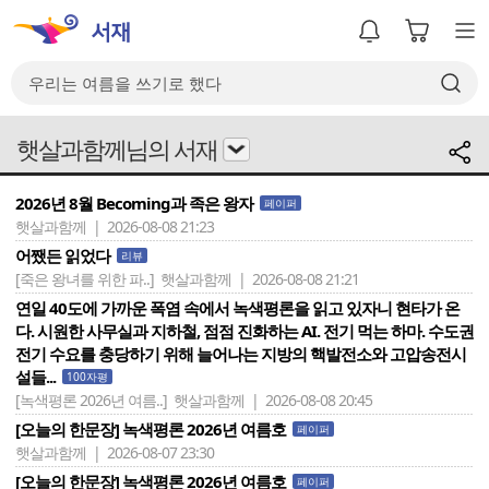
햇살과함께님의 서재
2026년 8월 Becoming과 족은 왕자
페이퍼
햇살과함께 | 2026-08-08 21:23
어쨌든 읽었다
리뷰
[죽은 왕녀를 위한 파..]
햇살과함께 | 2026-08-08 21:21
연일 40도에 가까운 폭염 속에서 녹색평론을 읽고 있자니 현타가 온
다. 시원한 사무실과 지하철, 점점 진화하는 AI. 전기 먹는 하마. 수도권
전기 수요를 충당하기 위해 늘어나는 지방의 핵발전소와 고압송전시
설들...
100자평
[녹색평론 2026년 여름..]
햇살과함께 | 2026-08-08 20:45
[오늘의 한문장] 녹색평론 2026년 여름호
페이퍼
햇살과함께 | 2026-08-07 23:30
[오늘의 한문장] 녹색평론 2026년 여름호
페이퍼