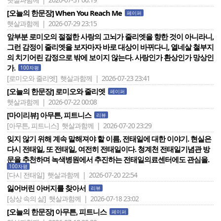
[오늘의 한문장] When You Reach Me
페이퍼
햇살과함께 | 2026-07-29 23:15
앞부분 로미오의 절절한 사랑의 고뇌가 줄리엣을 향한 것이 아니라니,
그런 감정이 줄리엣을 보자마자 바로 대상이 바뀌다니, 열네살 철부지
의 치기어린 감정으로 밖에 보이지 않는다. 사랑인가 환상인가 망상인
가.
100자평
[로미오와 줄리엣]
햇살과함께 | 2026-07-23 23:41
[오늘의 한문장] 로미오와 줄리엣
페이퍼
햇살과함께 | 2026-07-22 00:08
[마이리뷰] 아무튼, 피트니스
리뷰
[아무튼, 피트니스]
햇살과함께 | 2026-07-20 23:29
잊지 않기 위해 계속 말해져야 할 이름, 전태일에 대한 이야기. 현실은
다시 전태일, 또 전태일, 여전히 전태일이다. 청계천 전태일기념관 방
문을 추천하며 녹색병원에서 추진하는 전태일의료센터에도 관심을.
100자평
[다시 전태일]
햇살과함께 | 2026-07-20 22:54
잃어버린 아버지를 찾아서
리뷰
[상상 속의 삶]
햇살과함께 | 2026-07-18 23:02
[오늘의 한문장] 아무튼, 피트니스
페이퍼